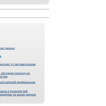
ынке данных
а
реходит от автоматизации
 обсудили переход на
истем
партнерской конференции
оса к governed self-
парадигмы на рынке данных