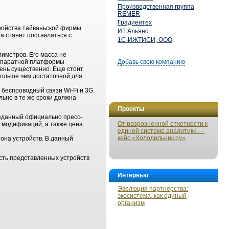
Производственная группа
REMER
Градиентех
тройства тайваньской фирмы
ИТ Альянс
a станет поставляться с
1С-ИЖТИСИ, ООО
иметров. Его масса не
 аппаратной платформы
Добавь свою компанию
чень существенно. Еще стоит
 больше чем достаточной для
 беспроводный связи Wi-Fi и 3G.
ьно в те же сроки должна
Проекты
изданный официально пресс-
От разрозненной отчетности к
х модификаций, а также цена
единой системе аналитики —
кейс «Холодильник.ру»
иона устройств. В данный
асть представленных устройств
Интервью
Эволюция партнерства:
экосистема, как единый
организм