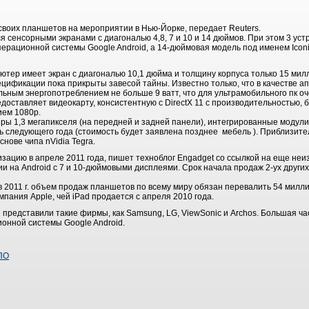
своих планшетов на мероприятии в Нью-Йорке, передает Reuters.
 сенсорными экранами с диагональю 4,8, 7 и 10 и 14 дюймов. При этом 3 ус
ерационной системы Google Android, а 14-дюймовая модель под именем Iconi
ер имеет экран с диагональю 10,1 дюйма и толщину корпуса только 15 милл
ецификации пока прикрыты завесой тайны. Известно только, что в качестве
ьным энергопотреблением не больше 9 ватт, что для ультрамобильного пк о
едоставляет видеокарту, консистентную с DirectX 11 с производительностью,
ием 1080p.
еры 1,3 мегапикселя (на передней и задней панели), интегрированные модули
 следующего года (стоимость будет заявлена позднее мебель ). Приблизител
нове чипа nVidia Tegra.
изацию в апреле 2011 года, пишет техноблог Engadget со ссылкой на еще не
 на Android с 7 и 10-дюймовыми дисплеями. Срок начала продаж 2-ух други
 в 2011 г. объем продаж планшетов по всему миру обязан перевалить 54 милл
пания Apple, чей iPad продается с апреля 2010 года.
 представили такие фирмы, как Samsung, LG, ViewSonic и Archos. Большая ч
онной системы Google Android.
ПО