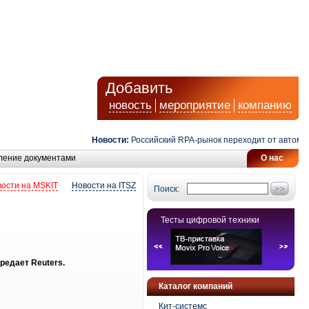
Добавить
новость
мероприятие
компанию
Новости:
Российский RPA-рынок переходит от автоматиз
ление документами
О нас
ости на MSKIT
Новости на ITSZ
Поиск:
Тесты цифровой техники
редает Reuters.
Каталог компаний
Кит-системс