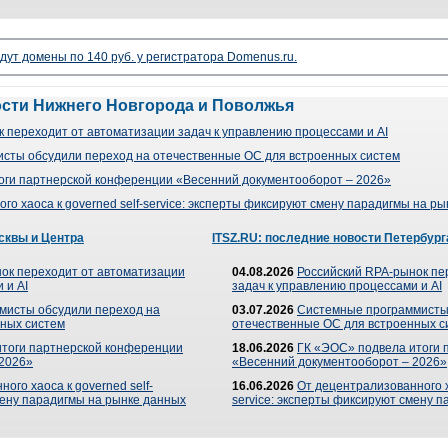
дут домены по 140 руб. у регистратора Domenus.ru.
ости Нижнего Новгорода и Поволжья
 переходит от автоматизации задач к управлению процессами и AI
сты обсудили переход на отечественные ОС для встроенных систем
оги партнерской конференции «Весенний документооборот – 2026»
го хаоса к governed self-service: эксперты фиксируют смену парадигмы на р
сквы и Центра
ITSZ.RU: последние новости Петербург
ок переходит от автоматизации
04.08.2026
Российский RPA-рынок пе
 и AI
задач к управлению процессами и AI
мисты обсудили переход на
03.07.2026
Системные программисты
ных систем
отечественные ОС для встроенных с
итоги партнерской конференции
18.06.2026
ГК «ЭОС» подвела итоги 
 2026»
«Весенний документооборот – 2026»
ого хаоса к governed self-
16.06.2026
От децентрализованного ха
мену парадигмы на рынке данных
service: эксперты фиксируют смену 