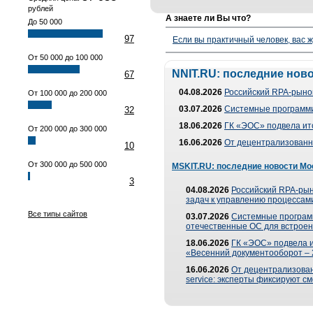
рублей
А знаете ли Вы что?
До 50 000
97
Если вы практичный человек, вас ж
От 50 000 до 100 000
NNIT.RU: последние нов
67
04.08.2026
Российский RPA-рынок
От 100 000 до 200 000
03.07.2026
Системные программи
32
18.06.2026
ГК «ЭОС» подвела ит
От 200 000 до 300 000
16.06.2026
От децентрализованно
10
От 300 000 до 500 000
MSKIT.RU: последние новости Мо
3
04.08.2026
Российский RPA-рын
задач к управлению процессами
Все типы сайтов
03.07.2026
Системные програм
отечественные ОС для встроен
18.06.2026
ГК «ЭОС» подвела 
«Весенний документооборот –
16.06.2026
От децентрализованн
service: эксперты фиксируют с