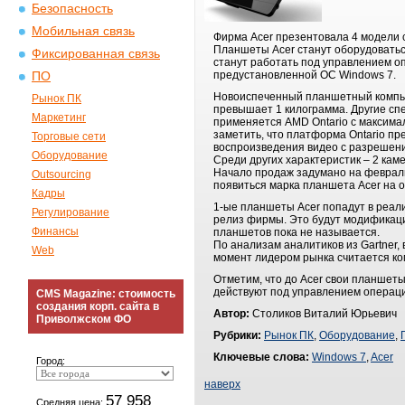
Безопасность
Мобильная связь
Фирма Acer презентовала 4 модели 
Планшеты Acer станут оборудоваться
Фиксированная связь
станут работать под управлением оп
предустановленной ОС Windows 7.
ПО
Новоиспеченный планшетный компьют
Рынок ПК
превышает 1 килограмма. Другие сп
Маркетинг
применяется AMD Ontario с максимал
заметить, что платформа Ontario пр
Торговые сети
воспроизведения видео с разрешен
Оборудование
Среди других характеристик – 2 кам
Начало продаж задумано на февраль
Outsourcing
появиться марка планшета Acer на ос
Кадры
1-ые планшеты Acer попадут в реал
Регулирование
релиз фирмы. Это будут модификации
Финансы
планшетов пока не называется.
По анализам аналитиков из Gartner,
Web
момент лидером рынка считается ком
Отметим, что до Acer свои планшеты
действуют под управлением операци
CMS Magazine: стоимость
создания корп. сайта в
Автор:
Столиков Виталий Юрьевич
Приволжском ФО
Рубрики:
Рынок ПК
,
Оборудование
,
Ключевые слова:
Windows 7
,
Acer
Город:
наверх
57 958
Средняя цена: