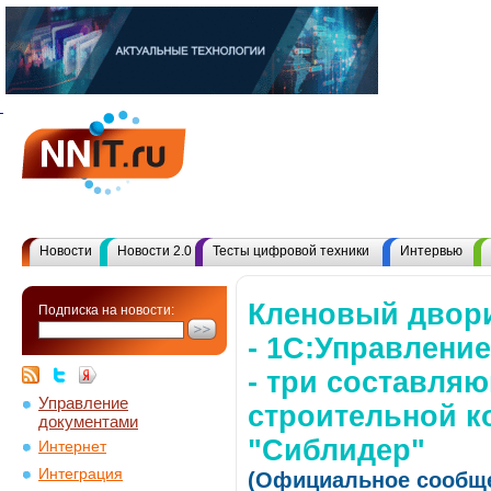
Новости
Новости 2.0
Тесты цифровой техники
Интервью
Кленовый двори
Подписка на новости:
- 1С:Управлени
- три составля
Управление
строительной к
документами
"Сиблидер"
Интернет
Интеграция
(Официальное сообще