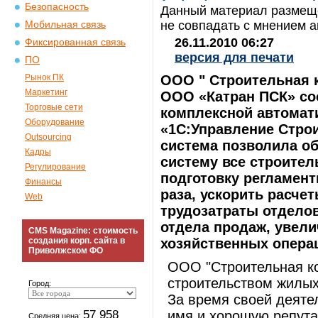
Безопасность
Данный материал размеще
не совпадать с мнением а
Мобильная связь
26.11.2010 06:27
Фиксированная связь
версия для печати
ПО
Рынок ПК
ООО " Строительная к
Маркетинг
ООО «Катран ПСК» со
Торговые сети
комплексной автомат
Оборудование
«1С:Управление Стро
Outsourcing
система позволила о
Кадры
систему все строител
Регулирование
подготовку регламент
Финансы
раза, ускорить расче
Web
трудозатраты отделов
отдела продаж, увел
CMS Magazine: стоимость
создания корп. сайта в
хозяйственных опера
Приволжском ФО
ООО "Строительная к
строительством жилых
Город:
За время своей деяте
57 958
имя и хорошую репута
Средняя цена: