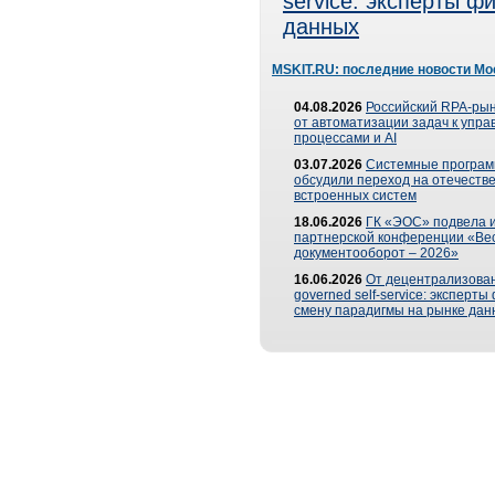
service: эксперты 
данных
MSKIT.RU: последние новости Мо
04.08.2026
Российский RPA-рын
от автоматизации задач к упр
процессами и AI
03.07.2026
Системные програ
обсудили переход на отечеств
встроенных систем
18.06.2026
ГК «ЭОС» подвела и
партнерской конференции «Ве
документооборот – 2026»
16.06.2026
От децентрализован
governed self-service: эксперт
смену парадигмы на рынке дан