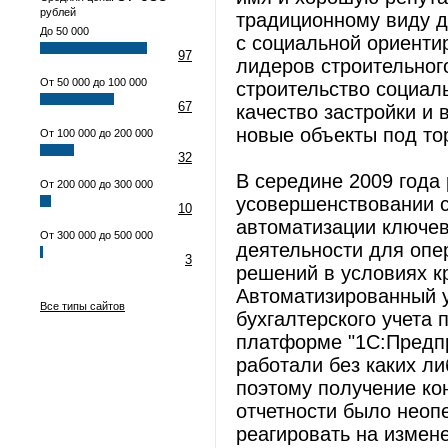
рублей
традиционному виду де
До 50 000
с социальной ориенти
97
лидеров строительног
От 50 000 до 100 000
строительство социал
67
качество застройки и
новые объекты под т
От 100 000 до 200 000
32
В середине 2009 года
От 200 000 до 300 000
усовершенствовании 
10
автоматизации ключев
От 300 000 до 500 000
деятельности для опе
3
решений в условиях к
Автоматизированный у
Все типы сайтов
бухгалтерского учета
платформе "1С:Предпр
работали без каких л
поэтому получение ко
отчетности было нео
реагировать на измен