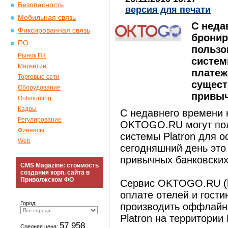
Безопасность
версия для печати
Мобильная связь
С неда
Фиксированная связь
бронир
ПО
пользо
Рынок ПК
систем
Маркетинг
платеж
Торговые сети
сущест
Оборудование
привыч
Outsourcing
Кадры
С недавнего времени 
Регулирование
OKTOGO.RU могут пол
Финансы
системы Platron для 
Web
сегодняшний день это
привычных банковских
CMS Magazine: стоимость
создания корп. сайта в
Приволжском ФО
Сервис OKTOGO.RU (htt
оплате отелей и гост
Город:
производить оффлайн 
Platron на территории
57 958
Средняя цена: