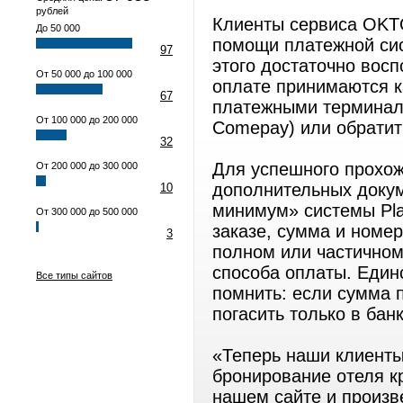
рублей
Клиенты сервиса OKT
До 50 000
помощи платежной сис
97
этого достаточно вос
От 50 000 до 100 000
оплате принимаются ка
67
платежными терминалам
От 100 000 до 200 000
Comepay) или обратит
32
Для успешного прохож
От 200 000 до 300 000
дополнительных доку
10
минимум» системы Pla
От 300 000 до 500 000
заказе, сумма и номе
3
полном или частичном
способа оплаты. Един
Все типы сайтов
помнить: если сумма 
погасить только в бан
«Теперь наши клиенты
бронирование отеля кр
нашем сайте и произв