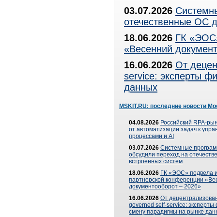
03.07.2026
Системны
отечественные ОС д
18.06.2026
ГК «ЭОС»
«Весенний документ
16.06.2026
От децен
service: эксперты 
данных
MSKIT.RU: последние новости Мо
04.08.2026
Российский RPA-рын
от автоматизации задач к упр
процессами и AI
03.07.2026
Системные програ
обсудили переход на отечеств
встроенных систем
18.06.2026
ГК «ЭОС» подвела и
партнерской конференции «Ве
документооборот – 2026»
16.06.2026
От децентрализован
governed self-service: эксперт
смену парадигмы на рынке дан