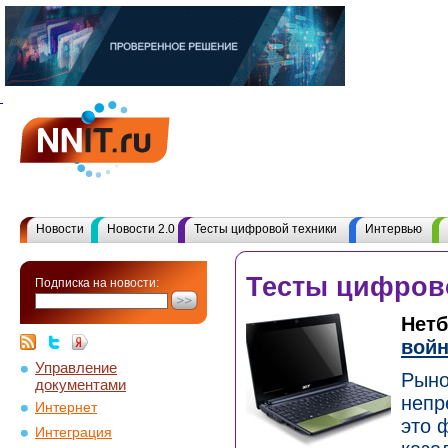
Новости
Новости 2.0
Тесты цифровой техники
Интервью
Тесты цифров
Подписка на новости:
Нетб
вой
Управление
Рыно
документами
непр
Интернет
это 
Интеграция