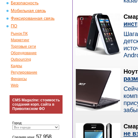
казал
Безопасность
Мобильная связь
Смар
Фиксированная связь
инст
ПО
Шага
Рынок ПК
детс
Маркетинг
Торговые сети
исто
Оборудование
Andro
Outsourcing
Кадры
Ноут
Регулирование
раз
Финансы
Web
Сейч
комп
CMS Magazine: стоимость
прис
создания корп. сайта в
Приволжском ФО
забы
Город:
Смар
не в
57 958
Средняя цена: