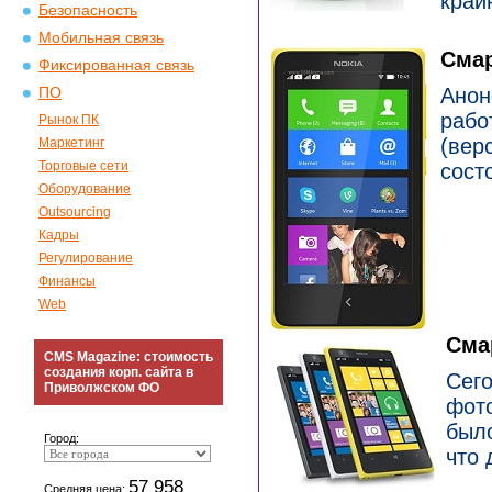
край
Безопасность
Мобильная связь
Смар
Фиксированная связь
Анон
ПО
рабо
Рынок ПК
(вер
Маркетинг
Торговые сети
сост
Оборудование
Outsourcing
Кадры
Регулирование
Финансы
Web
Сма
CMS Magazine: стоимость
создания корп. сайта в
Сег
Приволжском ФО
фото
было
Город:
что 
57 958
Средняя цена: