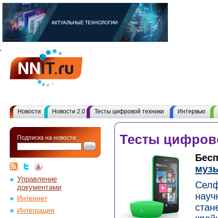
Новости
Новости 2.0
Тесты цифровой техники
Интервью
Тесты цифров
Подписка на новости:
Бесп
муз
Управление
Селф
документами
науч
Интернет
стан
Интеграция