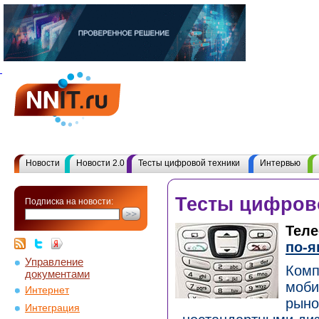
Новости
Новости 2.0
Тесты цифровой техники
Интервью
Тесты цифров
Подписка на новости:
Теле
по-я
Управление
Комп
документами
моби
Интернет
рыно
Интеграция