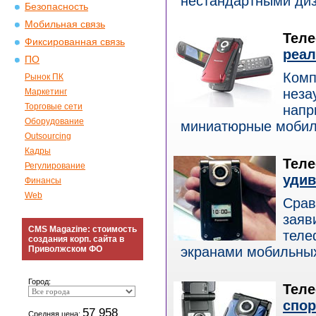
нестандартными диза
Безопасность
Мобильная связь
Теле
Фиксированная связь
реал
ПО
Комп
Рынок ПК
неза
Маркетинг
Торговые сети
напр
Оборудование
миниатюрные мобильн
Outsourcing
Кадры
Теле
Регулирование
уди
Финансы
Web
Срав
заяв
CMS Magazine: стоимость
теле
создания корп. сайта в
Приволжском ФО
экранами мобильных 
Город:
Теле
спор
57 958
Средняя цена: