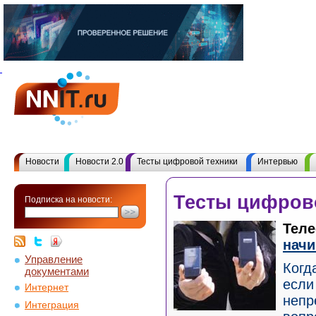
Новости
Новости 2.0
Тесты цифровой техники
Интервью
Тесты цифров
Подписка на новости:
Теле
нач
Управление
Когд
документами
если
Интернет
непр
Интеграция