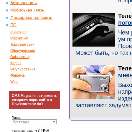
вопро
Безопасность
Мобильная связь
Теле
Фиксированная связь
пог
ПО
Чем 
Рынок ПК
ум п
Маркетинг
Торговые сети
Пров
Оборудование
Может быть, но так не
Outsourcing
Кадры
Теле
Регулирование
мне
Финансы
Web
Выхо
напр
CMS Magazine: стоимость
изде
создания корп. сайта в
Приволжском ФО
заставляют задумать
Город:
57 958
Средняя цена: