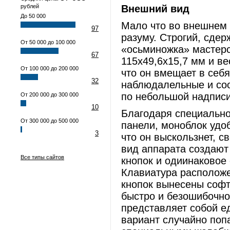
рублей
Внешний вид
До 50 000
Мало что во внешнем 
97
разуму. Строгий, сде
От 50 000 до 100 000
«осьминожка» мастерс
67
115x49,6x15,7 мм и ве
От 100 000 до 200 000
что он вмещает в себ
32
наблюдалельные и со
по небольшой надписи
От 200 000 до 300 000
10
Благодаря специально
От 300 000 до 500 000
панели, моноблок удоб
3
что он выскользнет, с
вид аппарата создают
Все типы сайтов
кнопок и одиинаковое
Клавиатура расположе
кнопок вынесены софт
быстро и безошибочно
представляет собой е
вариант случайно поп