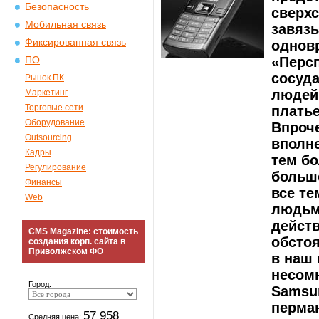
Безопасность
сверхс
Мобильная связь
завязы
Фиксированная связь
однов
«Персп
ПО
сосуда
Рынок ПК
людей
Маркетинг
Торговые сети
платье
Оборудование
Впроче
Outsourcing
вполн
Кадры
тем бо
Регулирование
больше
Финансы
все те
Web
людьм
действ
CMS Magazine: стоимость
обсто
создания корп. сайта в
Приволжском ФО
в наш 
несомн
Город:
Samsu
перман
57 958
Средняя цена: