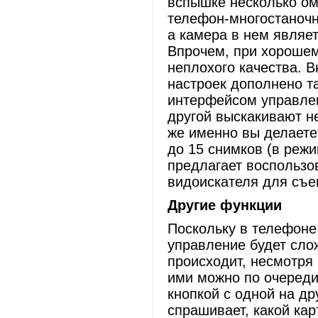
вспышке несколько омр
телефон-многостаночни
а камера в нем являе
Впрочем, при хорошем
неплохого качества. 
настроек дополнено т
интерфейсом управлен
другой выскакивают н
же именно вы делаете
до 15 снимков (в реж
предлагает воспользо
видоискателя для съе
Другие функции
Поскольку в телефоне 
управление будет сло
происходит, несмотря 
ими можно по очереди
кнопкой с одной на д
спрашивает, какой кар