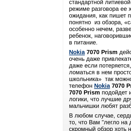
стандартной литиевой
режиме разговора ее х
ожидания, как пишет п
понятно из обзора, «с
особенно нечем, разве
ребенок, наговоривши
в питание.
Nokia
7070 Prism
дейс
очень даже привлекате
даже если потеряется,
ломаться в нем прост
школьника» так можно
телефон
Nokia
7070 P
7070 Prism
подойдет и
логики, что лучшие др
мальчишки любят разб
В любом случае, сердц
то, что Вам "легло на
скромный обзор хоть 