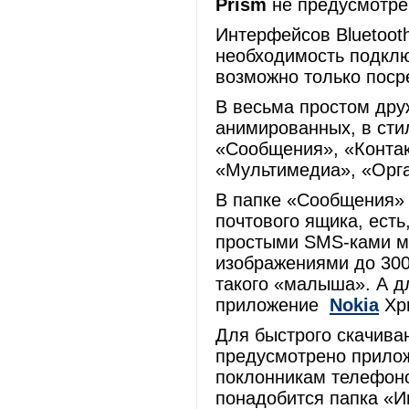
Prism
не предусмотре
Интерфейсов Bluetooth
необходимость подклю
возможно только пос
В весьма простом др
анимированных, в сти
«Сообщения», «Контак
«Мультимедиа», «Орга
В папке «Сообщения»
почтового ящика, есть
простыми SMS-ками м
изображениями до 300
такого «малыша». А д
приложение
Nokia
Xpr
Для быстрого скачива
предусмотрено прилож
поклонникам телефо
понадобится папка «И