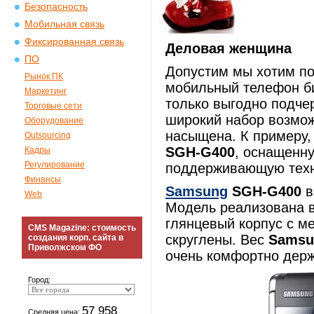
Безопасность
Мобильная связь
Фиксированная связь
Деловая женщина
ПО
Допустим мы хотим по
Рынок ПК
мобильный телефон би
Маркетинг
только выгодно подчер
Торговые сети
широкий набор возмо
Оборудование
насыщена. К примеру
Outsourcing
SGH-G400
, оснащенн
Кадры
Регулирование
поддерживающую техн
Финансы
Samsung
SGH-G400
в
Web
Модель реализована в
глянцевый корпус с м
CMS Magazine: стоимость
скруглены. Вес
Samsu
создания корп. сайта в
Приволжском ФО
очень комфортно держ
Город:
57 958
Средняя цена: