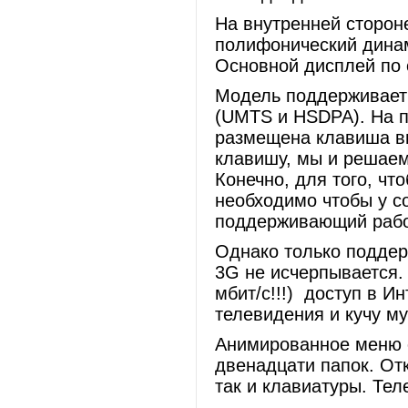
На внутренней сторо
полифонический динам
Основной дисплей по 
Модель поддерживает 
(UMTS и HSDPA). На 
размещена клавиша ви
клавишу, мы и решаем
Конечно, для того, чт
необходимо чтобы у с
поддерживающий работ
Однако только поддер
3G не исчерпывается.
мбит/с!!!) доступ в И
телевидения и кучу м
Анимированное меню с
двенадцати папок. От
так и клавиатуры. Тел