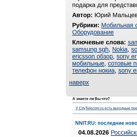
подарка для представи
Автор:
Юрий Мальцев
Рубрики:
Мобильная 
Оборудование
Ключевые слова:
sa
samsung sgh
,
Nokia
,
so
ericsson обзор
,
sony er
мобильные
,
сотовые n
телефон нокиа
,
sony e
наверх
А знаете ли Вы что?
У CityTelecom.ru есть выгодные п
NNIT.RU: последние нов
04.08.2026
Российск