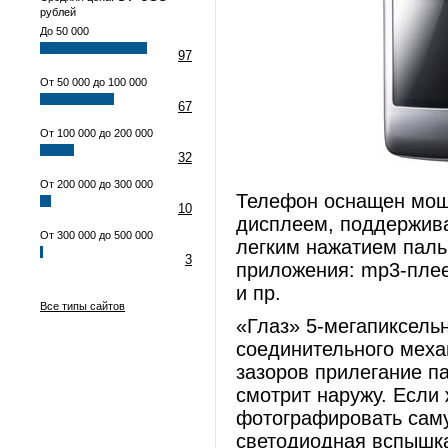
рублей
До 50 000
97
От 50 000 до 100 000
67
От 100 000 до 200 000
32
От 200 000 до 300 000
Телефон оснащен мо
10
дисплеем, поддержив
От 300 000 до 500 000
легким нажатием паль
3
приложения: mp3-пле
и пр.
Все типы сайтов
«Глаз» 5-мегапиксель
соединительного меха
зазоров прилегание па
смотрит наружу. Если
фотографировать сам
светодиодная вспышк