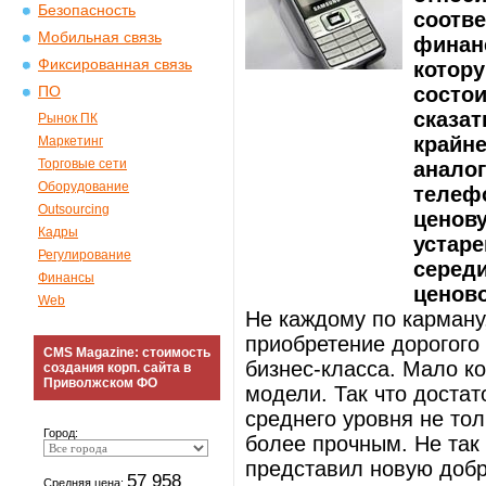
Безопасность
соотв
Мобильная связь
финанс
Фиксированная связь
котору
состои
ПО
сказат
Рынок ПК
крайне
Маркетинг
Торговые сети
анало
Оборудование
телеф
Outsourcing
ценов
Кадры
устар
Регулирование
серед
Финансы
ценово
Web
Не каждому по карману,
приобретение дорогого
CMS Magazine: стоимость
бизнес-класса. Мало к
создания корп. сайта в
Приволжском ФО
модели. Так что доста
среднего уровня не тол
Город:
более прочным. Не так
представил новую доб
57 958
Средняя цена: