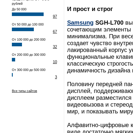
рублей
И прост и строг
До 50 000
97
Samsung
SGH-L700
вы
От 50 000 до 100 000
сочетающим элементы к
67
минимализма. При вес
От 100 000 до 200 000
создает чувство внутр
32
лакированный корпус 
От 200 000 до 300 000
функциональные клавиш
10
классическую строгост
динамичность дизайна
От 300 000 до 500 000
3
Половину передней па
дисплей, поддерживающ
Все типы сайтов
дисплеем разместился
видеовызова и стереод
мир, и показывать миру
Алфавитно-цифровые к
виде достаточно мягки