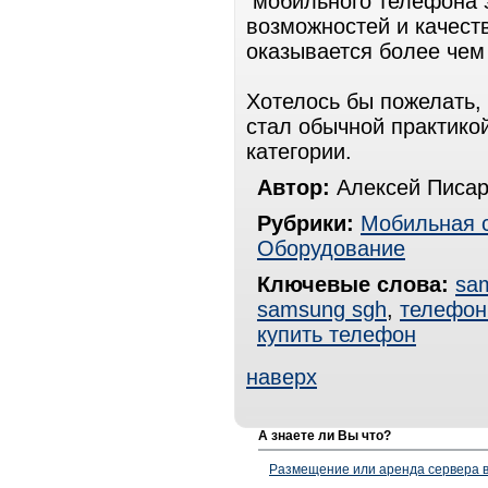
мобильного телефона э
возможностей и качест
оказывается более че
Хотелось бы пожелать,
стал обычной практико
категории.
Автор:
Алексей Писар
Рубрики:
Мобильная 
Оборудование
Ключевые слова:
sa
samsung sgh
,
телефон
купить телефон
наверх
А знаете ли Вы что?
Размещение или аренда сервера в