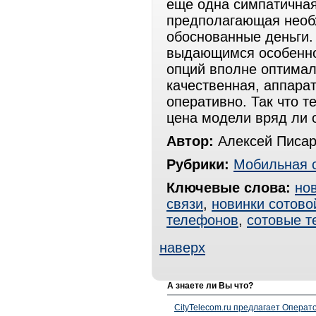
еще одна симпатичная
предполагающая необ
обоснованные деньги. 
выдающимся особенно и
опций вполне оптимал
качественная, аппарат
оперативно. Так что т
цена модели вряд ли о
Автор:
Алексей Писар
Рубрики:
Мобильная 
Ключевые слова:
но
связи
,
новинки сотово
телефонов
,
сотовые 
наверх
А знаете ли Вы что?
CityTelecom.ru предлагает Операто