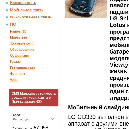
Безопасность
плейс
Мобильная связь
падших
Фиксированная связь
LG Sh
Lotus 
ПО
програ
Рынок ПК
предс
Маркетинг
Торговые сети
мобил
Оборудование
батаре
Outsourcing
моделя
Кадры
Viewty
Регулирование
жизнь 
Финансы
средни
Web
произв
один с
CMS Magazine: стоимость
лидеры
создания корп. сайта в
Приволжском ФО
Мобильный слайдин
Город:
LG GD330 выполнен в
аппарат с другими вн
57 958
Средняя цена: