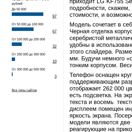
приходит LG KF755 Sec
рублей
подробности, скажем, 
До 50 000
стоимости, и возможн
97
Модель сочетает в се
От 50 000 до 100 000
Черная отделка корпу
67
серебристой металлич
От 100 000 до 200 000
удобны в использован
32
этого слайдера. Разме
От 200 000 до 300 000
мм. Будучи немного 
10
тонким корпусом. Веси
От 300 000 до 500 000
Телефон оснащен кру
3
поддерживающим разр
отображает 262 000 ц
Все типы сайтов
есть подсветка. На э
текста и восемь текс
дисплеем помещен ин
яркость экрана. Посе
модели являются две
реагирующие на прико