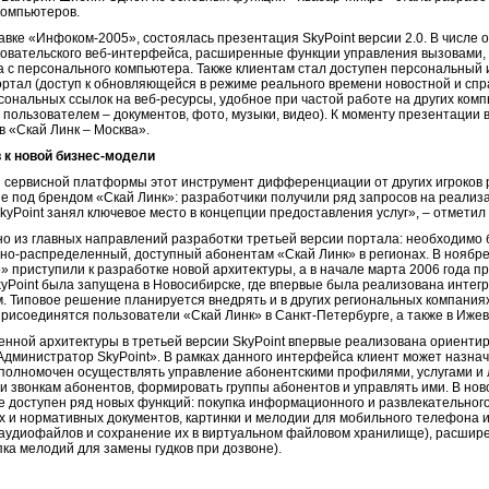
 компьютеров.
тавке «Инфоком-2005», состоялась презентация SkyPoint версии 2.0. В числе 
овательского веб-интерфейса, расширенные функции управления вызовами,
па с персонального компьютера. Также клиентам стал доступен персональны
ал (доступ к обновляющейся в режиме реального времени новостной и спр
ональных ссылок на веб-ресурсы, удобное при частой работе на других комп
пользователем – документов, фото, музыки, видео). К моменту презентации 
 «Скай Линк – Москва».
в к новой бизнес-модели
 сервисной платформы этот инструмент дифференциации от других игроков 
 под брендом «Скай Линк»: разработчики получили ряд запросов на реализа
SkyPoint занял ключевое место в концепции предоставления услуг», – отмети
о из главных направлений разработки третьей версии портала: необходимо б
ьно-распределенный, доступный абонентам «Скай Линк» в регионах. В ноябр
 приступили к разработке новой архитектуры, а в начале марта 2006 года п
Point была запущена в Новосибирске, где впервые была реализована интегр
 Типовое решение планируется внедрять и в других региональных компаниях
рисоединятся пользователи «Скай Линк» в Санкт-Петербурге, а также в Ижев
нной архитектуры в третьей версии SkyPoint впервые реализована ориенти
дминистратор SkyPoint». В рамках данного интерфейса клиент может назнач
уполномочен осуществлять управление абонентскими профилями, услугами и 
 и звонкам абонентов, формировать группы абонентов и управлять ими. В но
 доступен ряд новых функций: покупка информационного и развлекательного
 и нормативных документов, картинки и мелодии для мобильного телефона и 
аудиофайлов и сохранение их в виртуальном файловом хранилище), расшире
ка мелодий для замены гудков при дозвоне).