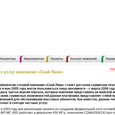
Аналитика
Мероприятия
Проекты
Каталог компаний
Управ
Нов
ых услуг компании «Скай Линк»
бонентам сотовой компании «Скай Линк» станет доступна сервисная плат
 в мае 2005 года могли пользоваться лишь москвичи и – с марта 2006 год
разу третья версия портала, которую компания представила на майской в
своих сервисных возможностей данная платформа представляет собой пр
панией для обслуживания массовых абонентов. Как известно, данная те
отают в секторе частных услуг.
 в 2003 году для реализации проекта по созданию федеральной сети сотово
е IMT-MC-450, работает в диапазоне 450 МГц, технология CDMA20001X) был п