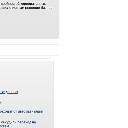
отребностей корпоративных
ающих клиентам решение бизнес-
ынке данных
а
реходит от автоматизации
 обсудили переход на
истем