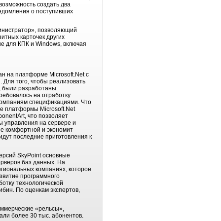
 возможность создать два
ведомления о поступивших
министратор», позволяющий
зитных карточек других
ие для КПК и Windows, включая
н на платформе Microsoft.Net с
 Для того, чтобы реализовать
, были разработаны
ребовалось на отработку
компаниям спецификациями. Что
е платформы Мicrosoft.Net
onentArt, что позволяет
ы управления на сервере и
ее комфортной и экономит
 идут последние приготовления к
ерсий SkyPoint основные
рверов баз данных. На
егиональных компаниях, которое
азвитие программного
ботку технологической
бин. По оценкам экспертов,
коммерческие «рельсы»,
ли более 30 тыс. абонентов.