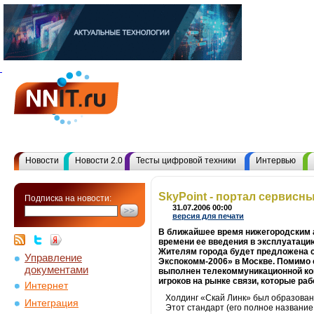
Новости
Новости 2.0
Тесты цифровой техники
Интервью
SkyPoint - портал сервисн
Подписка на новости:
31.07.2006 00:00
версия для печати
В ближайшее время нижегородским а
времени ее введения в эксплуатацию
Жителям города будет предложена с
Управление
Экспокомм-2006» в Москве. Помимо 
документами
выполнен телекоммуникационной ком
игроков на рынке связи, которые раб
Интернет
Холдинг «Скай Линк» был образован
Интеграция
Этот стандарт (его полное названи