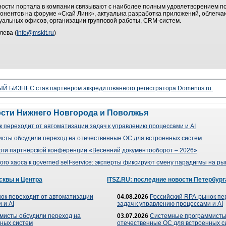
ости портала в компании связывают с наиболее полным удовлетворением п
бонентов на форуме «Скай Линк», актуальна разработка приложений, облегч
уальных офисов, организации групповой работы, CRM-систем.
ева (
info@mskit.ru
)
 БИЗНЕС став партнером аккредитованного регистратора Domenus.ru.
ости Нижнего Новгорода и Поволжья
 переходит от автоматизации задач к управлению процессами и AI
сты обсудили переход на отечественные ОС для встроенных систем
оги партнерской конференции «Весенний документооборот – 2026»
го хаоса к governed self-service: эксперты фиксируют смену парадигмы на р
сквы и Центра
ITSZ.RU: последние новости Петербург
ок переходит от автоматизации
04.08.2026
Российский RPA-рынок пе
 и AI
задач к управлению процессами и AI
мисты обсудили переход на
03.07.2026
Системные программисты
ных систем
отечественные ОС для встроенных с