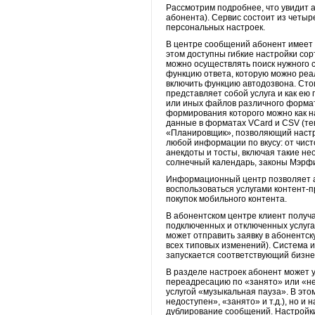
Рассмотрим подробнее, что увидит а
абонента). Сервис состоит из четы
персональных настроек.
В центре сообщений абонент имеет 
этом доступны гибкие настройки со
можно осуществлять поиск нужного 
функцию ответа, которую можно реал
включить функцию автодозвона. Стоит
представляет собой услуга и как ею
или иных файлов различного формат
формирования которого можно как н
данные в форматах VCard и CSV (те
«Планировщик», позволяющий настр
любой информации по вкусу: от чисто
анекдоты и тосты, включая такие не
солнечный календарь, законы Мэрфи
Информационный центр позволяет аб
воспользоваться услугами контент-
покупок мобильного контента.
В абонентском центре клиент получ
подключенных и отключенных услугах
может отправить заявку в абонентс
всех типовых изменений). Система 
запускается соответствующий бизне
В разделе настроек абонент может 
переадресацию по «занято» или «не
услугой «музыкальная пауза». В это
недоступен», «занято» и т.д.), но 
дублирование сообщений. Настройки