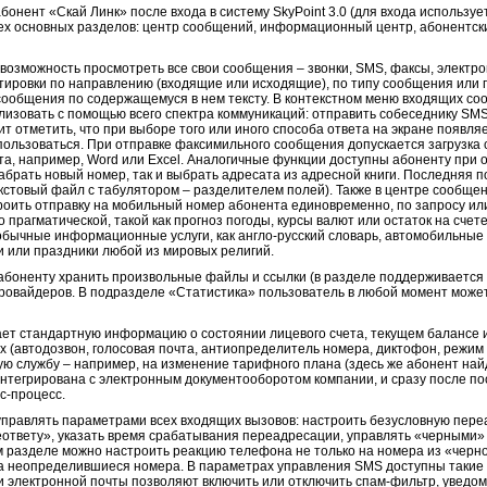
бонент «Скай Линк» после входа в систему SkyPoint 3.0 (для входа использ
рех основных разделов: центр сообщений, информационный центр, абонентск
возможность просмотреть все свои сообщения – звонки, SMS, факсы, электро
ртировки по направлению (входящие или исходящие), по типу сообщения или 
сообщения по содержащемуся в нем тексту. В контекстном меню входящих с
изовать с помощью всего спектра коммуникаций: отправить собеседнику SMS, 
 отметить, что при выборе того или иного способа ответа на экране появляет
 пользоваться. При отправке факсимильного сообщения допускается загрузка
а, например, Word или Excel. Аналогичные функции доступны абоненту при о
абрать новый номер, так и выбрать адресата из адресной книги. Последняя 
кстовый файл с табулятором – разделителем полей). Также в центре сообще
оить отправку на мобильный номер абонента единовременно, по запросу ил
 прагматической, такой как прогноз погоды, курсы валют или остаток на счет
обычные информационные услуги, как англо-русский словарь, автомобильные 
 или праздники любой из мировых религий.
оненту хранить произвольные файлы и ссылки (в разделе поддерживается р
провайдеров. В подразделе «Статистика» пользователь в любой момент може
ает стандартную информацию о состоянии лицевого счета, текущем балансе 
 (автодозвон, голосовая почта, антиопределитель номера, диктофон, режим о
кую службу – например, на изменение тарифного плана (здесь же абонент на
интегрирована с электронным документооборотом компании, и сразу после по
с-процесс.
управлять параметрами всех входящих вызовов: настроить безусловную пере
ответу», указать время срабатывания переадресации, управлять «черными» 
м разделе можно настроить реакцию телефона не только на номера из «черно
и на неопределившиеся номера. В параметрах управления SMS доступны такие
 электронной почты позволяют включить или отключить спам-фильтр, уведом