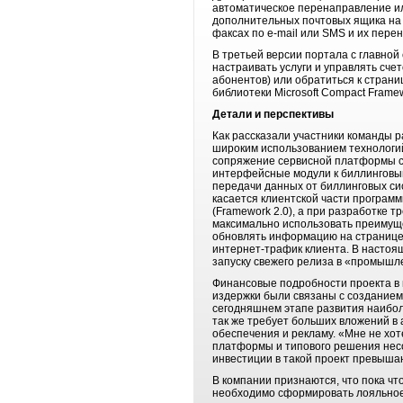
автоматическое перенаправление или
дополнительных почтовых ящика на 
факсах по e-mail или SMS и их пере
В третьей версии портала с главно
настраивать услуги и управлять сче
абонентов) или обратиться к страни
библиотеки Microsoft Compact Framew
Детали и перспективы
Как рассказали участники команды р
широким использованием технологий
сопряжение сервисной платформы с
интерфейсные модули к биллинговым
передачи данных от биллинговых си
касается клиентской части програм
(Framework 2.0), а при разработке 
максимально использовать преимуще
обновлять информацию на странице 
интернет-трафик клиента. В настоящ
запуску свежего релиза в «промышл
Финансовые подробности проекта в к
издержки были связаны с созданием
сегодняшнем этапе развития наибол
так же требует больших вложений в
обеспечения и рекламу. «Мне не хот
платформы и типового решения несо
инвестиции в такой проект превыша
В компании признаются, что пока чт
необходимо сформировать лояльное 