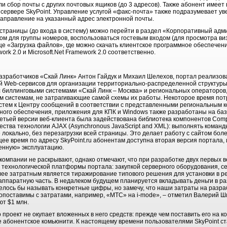
 сбор почты с других почтовых ящиков (до 3 адресов). Также абонент имеет
сервере SkyPoint. Управление услугой «факс-почта» также подразумевает у
направление на указанный адрес электронной почты.
й страницы (до входа в систему) можно перейти в раздел «Корпоративный ад
том для группы номеров, воспользоваться гостевым входом (для просмотра ви
це «Загрузка файлов», где можно скачать клиентское программное обеспечен
ork 2.0 и Microsoft.Net Framework 2.0 соответственно.
азработчиков «Скай Линк» Антон Гайдук и Михаил Шелехов, портал реализова
 Web-сервисов для организации территориально-распределенной структуры.
 биллинговыми системами «Скай Линк – Москва» и региональных операторов
 системам, не затрагивающие самой схемы их работы. Некоторое время пот
стем к Центру сообщений в соответствии с представленными региональным 
много обеспечения, приложения для КПК и Windows также разработаны на баз
третьей версии веб-клиента была задействована библиотека компонентов Comp
ства технологии AJAX (Asynchronous JavaScript and XML): выполнять команд
локально, без перезагрузки всей страницы. Это делает работу с сайтом бол
ее время по адресу SkyPoint.ru абонентам доступна вторая версия портала,
енную» эксплуатацию.
омпании не раскрывают, однако отмечают, что при разработке двух первых в
 технологической платформы портала: закупкой серверного оборудования, се
ее затратным является тиражирование типового решения для установки в р
 аппаратную часть. В недалеком будущем планируется вкладывать деньги в р
елось бы называть конкретные цифры, но замечу, что наши затраты на разра
поставимы с затратами, например, «МТС» на i-mode», – отметил Валерий Ши
ют $1 млн.
о проект не окупает вложенных в него средств: прежде чем поставить его на 
абонентское комьюнити. К настоящему времени пользователями SkyPoint ста