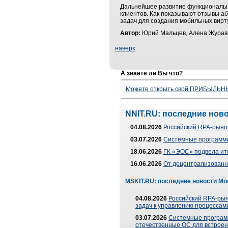
Дальнейшее развитие функциональн
клиентов. Как показывают отзывы а
задач для создания мобильных вирт
Автор:
Юрий Мальцев, Алена Журавл
наверх
А знаете ли Вы что?
Можете открыть свой ПРИБЫЛЬНЫЙ
NNIT.RU: последние нов
04.08.2026
Российский RPA-рынок
03.07.2026
Системные программи
18.06.2026
ГК «ЭОС» подвела ит
16.06.2026
От децентрализованно
MSKIT.RU: последние новости Мо
04.08.2026
Российский RPA-рын
задач к управлению процессами
03.07.2026
Системные програм
отечественные ОС для встроен