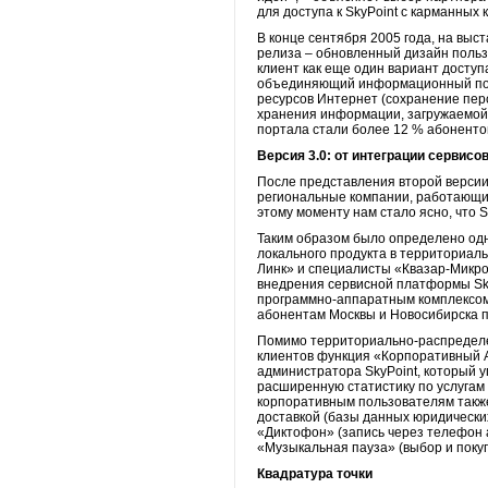
для доступа к SkyPoint с карманных
В конце сентября 2005 года, на выс
релиза – обновленный дизайн польз
клиент как еще один вариант досту
объединяющий информационный порт
ресурсов Интернет (сохранение перс
хранения информации, загружаемой 
портала стали более 12 % абонентов
Версия 3.0: от интеграции сервисо
После представления второй версии
региональные компании, работающие
этому моменту нам стало ясно, что 
Таким образом было определено одн
локального продукта в территориал
Линк» и специалисты «Квазар-Микро»
внедрения сервисной платформы Sky
программно-аппаратным комплексом.
абонентам Москвы и Новосибирска п
Помимо территориально-распределе
клиентов функция «Корпоративный А
администратора SkyPoint, который 
расширенную статистику по услугам
корпоративным пользователям также
доставкой (базы данных юридических
«Диктофон» (запись через телефон 
«Музыкальная пауза» (выбор и покуп
Квадратура точки