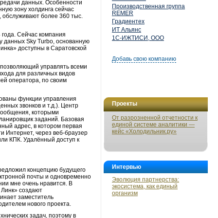
ередачи данных. Особенности
Производственная группа
нную зону холдинга сейчас
REMER
а, обслуживают более 360 тыс.
Градиентех
ИТ Альянс
 года. Сейчас компания
1С-ИЖТИСИ, ООО
у данных Sky Turbo, основанную
 Линка» доступны в Саратовской
Добавь свою компанию
, позволяющий управлять всеми
входа для различных видов
ей оператора, по своим
зованы функции управления
Проекты
нных звонков и т.д.). Центр
(сообщения, которыми
От разрозненной отчетности к
 планировщик заданий. Базовая
единой системе аналитики —
нный адрес, в котором первая
кейс «Холодильник.ру»
ти Интернет, через веб-браузер
ли КПК. Удалённый доступ к
Интервью
предложил концепцию будущего
лектронной почты и одновременно
Эволюция партнерства:
ии мне очень нравится. В
экосистема, как единый
й Линк» создают
организм
минает заместитель
дителем нового проекта.
хнических задач, поэтому в