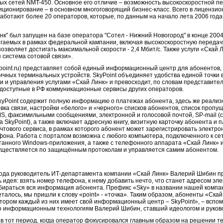
х сетей NMT-450. Основное его отличие – возможность высокоскоростной п
иционирование – в основном многоговорящий бизнес-класс. Всего в лицензио
е работают более 20 операторов, которые, по данным на начало лета 2006 год
к" был запущен на базе оператора "Сотел - Нижний Новогород" в конце 2004
вигаемых в рамках федеральной кампании, включая высокоскоростную передач
позволяет достигать максимальной скорости - 2,4 Мбит/с. Также услуги «Скай
 система сотовой связи».
point.ru) представляет собой единый информационный центр для абонентов
ичных терминальных устройств. SkyPoint объединяет удобства единой точки 
 и управления услугами «Скай Линк» и превосходит, по словам представител
доступные в РФ коммуникационные сервисы других операторов.
kyPoint содержит полную информацию о платежах абонента, здесь же реали
вка связи, настройки «белого» и «черного» списков абонентов, список пропуще
S, факсимильными сообщениями, электронной и голосовой почтой, SP-mail 
SkyPoint), а также включает адресную книгу, визитную карточку абонента и
чтового сервиса, в рамках которого абонент может зарегистрировать электро
фона. Работа с порталом возможна с любого компьютера, подключенного к се
анного Windows-приложения, а также с телефонного аппарата «Скай Линк» и
ществляется по защищённым протоколам и управляется самим абонентом.
 года руководитель ИТ-департамента компании «Скай Линк» Валерий Шибин 
ь идея: взять номер телефона, к нему добавить нечто, что станет адресом э
обираться вся информация абонента. Префикс «Sky» в названии нашей компан
еталось, мы пришли к слову «point» - «точка». Таким образом, абоненты «Ска
тором каждый из них имеет свой информационный центр – SkyPoint», – вспо
о информационным технологиям Валерий Шибин, ставший идеологом и руково
в тот период, когда оператор фокусировался главным образом на решении те