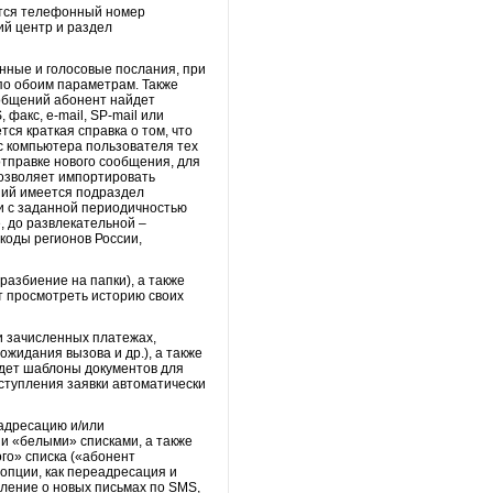
уется телефонный номер
ий центр и раздел
нные и голосовые послания, при
по обоим параметрам. Также
ообщений абонент найдет
факс, e-mail, SP-mail или
ся краткая справка о том, что
 с компьютера пользователя тех
тправке нового сообщения, для
позволяет импортировать
ний имеется подраздел
и с заданной периодичностью
е, до развлекательной –
коды регионов России,
азбиение на папки), а также
т просмотреть историю своих
и зачисленных платежах,
жидания вызова и др.), а также
йдет шаблоны документов для
ступления заявки автоматически
адресацию и/или
и «белыми» списками, а также
го» списка («абонент
 опции, как переадресация и
ление о новых письмах по SMS,