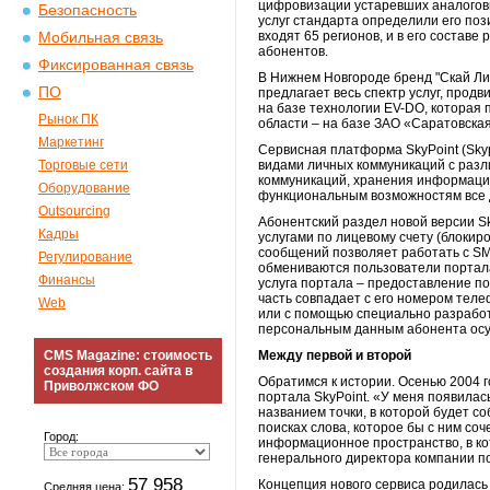
цифровизации устаревших аналоговы
Безопасность
услуг стандарта определили его поз
входят 65 регионов, и в его состав
Мобильная связь
абонентов.
Фиксированная связь
В Нижнем Новгороде бренд "Скай Лин
ПО
предлагает весь спектр услуг, прод
на базе технологии EV-DO, которая 
Рынок ПК
области – на базе ЗАО «Саратовская
Маркетинг
Сервисная платформа SkyPoint (Sky
Торговые сети
видами личных коммуникаций с разл
коммуникаций, хранения информации
Оборудование
функциональным возможностям все 
Outsourcing
Абонентский раздел новой версии S
Кадры
услугами по лицевому счету (блокиро
сообщений позволяет работать с SM
Регулирование
обмениваются пользователи портала 
Финансы
услуга портала – предоставление по
часть совпадает с его номером теле
Web
или с помощью специально разработ
персональным данным абонента осу
CMS Magazine: стоимость
Между первой и второй
создания корп. сайта в
Обратимся к истории. Осенью 2004
Приволжском ФО
портала SkyPoint. «У меня появилас
названием точки, в которой будет с
поисках слова, которое бы с ним соч
Город:
информационное пространство, в ко
генерального директора компании п
57 958
Концепция нового сервиса родилась 
Средняя цена: