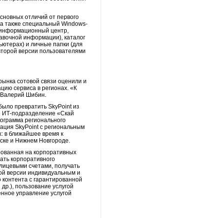
основных отличий от первого
 а также специальный Windows-
й информационный центр,
авочной информации), каталог
ьютерах) и личные папки (для
второй версии пользователями
рынка сотовой связи оценили и
цию сервиса в регионах. «К
л Валерий Шибин.
ыло превратить SkyPoint из
е ИТ-подразделение «Скай
рограмма регионального
ация SkyPoint с региональным
: в ближайшее время к
ске и Нижнем Новгороде.
рованная на корпоративных
ать корпоративного
лицевыми счетами, получать
вой версии индивидуальным и
 контента с гарантированной
др.), пользование услугой
нное управление услугой