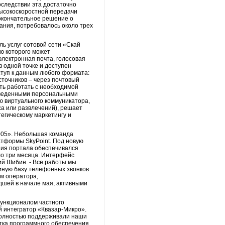
оследствии эта достаточно
высокоскоростной передачи
 окончательное решение о
ания, потребовалось около трех
ь услуг сотовой сети «Скай
ью которого может
лектронная почта, голосовая
 одной точке и доступен
ступ к данным любого формата:
точников – через почтовый
ть работать с необходимой
изведенными персональными
ю виртуального коммуникатора,
са или развлечений), решает
егическому маркетингу и
005». Небольшая команда
тформы SkyPoint. Под новую
ния портала обеспечивался
ло три месяца. Интерфейс
ий Шибин. - Все работы мы
иную базу телефонных звонков
м оператора,
дшей в начале мая, активными
функционалом частного
й интегратор «Квазар-Микро».
 полностью поддерживали наши
тка программного обеспечения