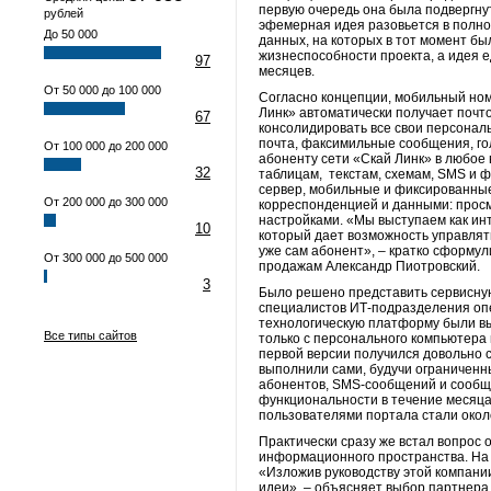
первую очередь она была подвергну
рублей
эфемерная идея разовьется в полно
До 50 000
данных, на которых в тот момент б
жизнеспособности проекта, а идея 
97
месяцев.
От 50 000 до 100 000
Согласно концепции, мобильный номе
Линк» автоматически получает почт
67
консолидировать все свои персонал
почта, факсимильные сообщения, го
От 100 000 до 200 000
абоненту сети «Скай Линк» в любое
32
таблицам, текстам, схемам, SMS и 
сервер, мобильные и фиксированные
От 200 000 до 300 000
корреспонденцией и данными: просм
настройками. «Мы выступаем как ин
10
который дает возможность управлят
уже сам абонент», – кратко сформул
От 300 000 до 500 000
продажам Александр Пиотровский.
3
Было решено представить сервисную
специалистов ИТ-подразделения опе
технологическую платформу были вы
Все типы сайтов
только с персонального компьютера
первой версии получился довольно с
выполнили сами, будучи ограничен
абонентов, SMS-сообщений и сообще
функциональности в течение месяца
пользователями портала стали около
Практически сразу же встал вопрос
информационного пространства. На 
«Изложив руководству этой компани
идеи», – объясняет выбор партнера