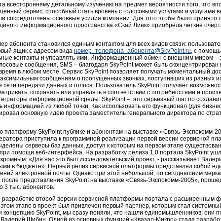
та всестороннему детальному изучению на предмет вероятности того, что вп
ценный сервис, способный стать вровень с голосовыми услугами и услугами 
ыли сосредоточены основные усилия компании. Для того чтобы было принято
единого информационного пространства «Скай Линк» приобрела четкие очерт
р абонента становился единым контактом для всех видов связи: пользовател
овый ящик с адресом вида
номер_телефона_абонента@SkyPoint.ru
, с помощ
ьные контакты и управлять ими. Информационный обмен с внешним миром – э
лосовые сообщения, SMS – благодаря SkyPoint может быть сконцентрирован в
 время в любом месте. Сервис SkyPoint позволяет получать моментальный до
факсимильным сообщениям о пропущенных звонках, поступивших из разных ис
 сети передачи данных и голоса. Пользователь SkyPoint получает возможнос
атривать, сохранять или управлять в соответствии с потребностями и про
теграторы информационной среды. SkyPoint – это серьезный шаг по создани
ь информацией из любой точки. Как использовать его функционал (для бизне
ировал основную идею проекта заместитель генерального директора по страт
 платформу SkyPoint публике и абонентам на выставке «Связь-Экспокомм-2
ратора приступила к программной реализации первой версии сервисной пла
делены серверы баз данных, доступ к которым на первом этапе существова
 при помощи веб-интерфейса. На разработку релиза 1.0 портала SkyPoint уш
кромным: «Для нас это был исследовательский проект, - рассказывает Валер
ными в бюджете». Первый релиз сервисной платформы представлял собой ед
ний электронной почты. Однако при этой небольшой, по сегодняшним мерка
 после представления SkyPoint на выставке «Связь-Экспокомм-2005», проше
 3 тыс. абонентов.
 о разработке второй версии сервисной платформы портала с расширенным 
этом этапе в проект был привлечен первый партнер, которым стал системны
и концепцию SkyPoint, мы сразу поняли, что нашли единомышленников: они
 Валерий Шибин. Одной из основных функций «Квазар-Микро» стала разрабо