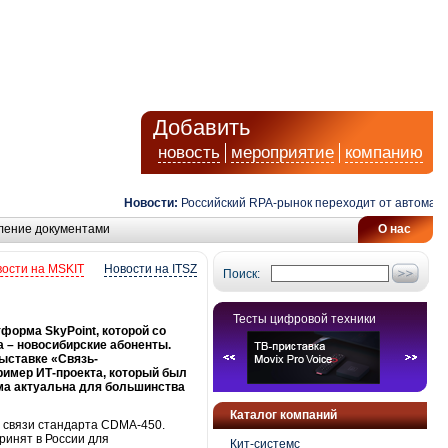
Добавить
новость
мероприятие
компанию
Новости:
Российский RPA-рынок переходит от автоматизации 
ление документами
О нас
ости на MSKIT
Новости на ITSZ
Поиск:
Тесты цифровой техники
форма SkyPoint, которой со
а – новосибирские абоненты.
ыставке «Связь-
имер ИТ-проекта, который был
ма актуальна для большинства
Каталог компаний
й связи стандарта CDMA-450.
ринят в России для
Кит-системс