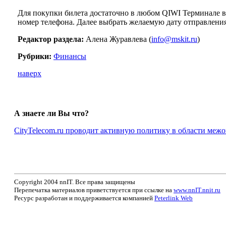
Для покупки билета достаточно в любом QIWI Терминале в
номер телефона. Далее выбрать желаемую дату отправления,
Редактор раздела:
Алена Журавлева (
info@mskit.ru
)
Рубрики:
Финансы
наверх
А знаете ли Вы что?
CityTelecom.ru проводит активную политику в области меж
Copyright 2004 nnIT. Все права защищены
Перепечатка материалов приветствуется при ссылке на
www.nnIT.nnit.ru
Ресурс разработан и поддерживается компанией
Peterlink Web