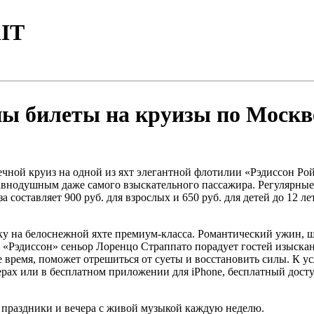
IT
ы билеты на круизы по Москв
ечной круиз на одной из яхт элегантной флотилии «Рэдиссон Ро
 равнодушным даже самого взыскательного пассажира. Регулярны
составляет 900 руб. для взрослых и 650 руб. для детей до 12 лет
ку на белоснежной яхте премиум-класса. Романтический ужин, ш
«Рэдиссон» сеньор Лоренцо Страппато порадует гостей изыск
ее время, поможет отрешиться от суеты и восстановить силы. К у
рах или в бесплатном приложении для iPhone, бесплатный доступ
е праздники и вечера с живой музыкой каждую неделю.