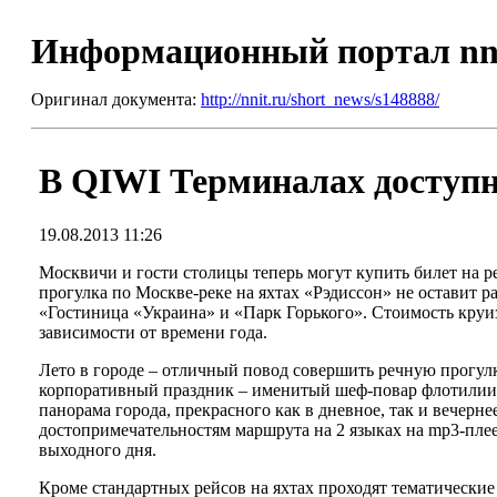
Информационный портал nn
Оригинал документа:
http://nnit.ru/short_news/s148888/
В QIWI Терминалах доступн
19.08.2013 11:26
Москвичи и гости столицы теперь могут купить билет на р
прогулка по Москве-реке на яхтах «Рэдиссон» не оставит
«Гостиница «Украина» и «Парк Горького». Стоимость круиза 
зависимости от времени года.
Лето в городе – отличный повод совершить речную прогул
корпоративный праздник – именитый шеф-повар флотилии 
панорама города, прекрасного как в дневное, так и вечерн
достопримечательностям маршрута на 2 языках на mp3-плее
выходного дня.
Кроме стандартных рейсов на яхтах проходят тематически