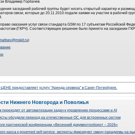
зи Владимир Горбачев.
дения заседаний рабочей группы будет носить открытый характер и размещ
торов связи, которые до 20.11.2010 подали заявки на участие в рабочей груп
й.
 право оказания услуг связи стандарта GSM по 17 субъектам Российской Фед
частотам (ГКРЧ). Соответствующее решение было принято на заседании ГКРЧ
maltsev@mskit.ru
)
ование
ор
ЦЕНЕ предоставляет услугу "Аренда сервера" в Санкт-Петербурге.
ости Нижнего Новгорода и Поволжья
 переходит от автоматизации задач к управлению процессами и AI
сты обсудили переход на отечественные ОС для встроенных систем
оги партнерской конференции «Весенний документооборот – 2026»
го хаоса к governed self-service: эксперты фиксируют смену парадигмы на р