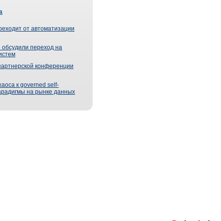
а
реходит от автоматизации
 обсудили переход на
истем
партнерской конференции
оса к governed self-
парадигмы на рынке данных