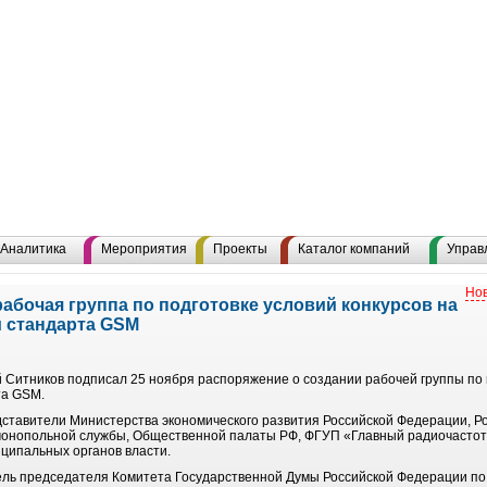
Аналитика
Мероприятия
Проекты
Каталог компаний
Управ
Нов
абочая группа по подготовке условий конкурсов на
и стандарта GSM
 Ситников подписал 25 ноября распоряжение о создании рабочей группы по п
та GSM.
дставители Министерства экономического развития Российской Федерации, Р
имонопольной службы, Общественной палаты РФ, ФГУП «Главный радиочасто
иципальных органов власти.
тель председателя Комитета Государственной Думы Российской Федерации п