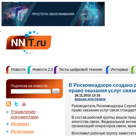
Новости
Новости 2.0
Тесты цифровой техники
Интервью
В Роскомнадзоре создана р
Подписка на новости:
право оказания услуг связ
26.11.2010 13:16
версия для печати
Руководитель Роскомнадзора Сергей
право оказания услуг связи стандар
Управление
документами
В состав рабочей группы вошли пре
агентства связи, Федеральной ант
Интернет
организаций операторов связи, мун
Интеграция
Возглавил рабочую группу замести