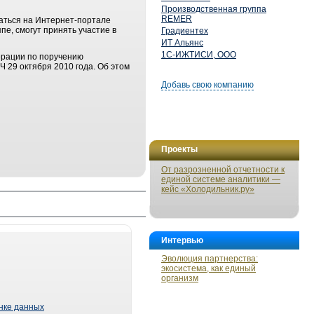
Производственная группа
REMER
аться на Интернет-портале
пе, смогут принять участие в
Градиентех
ИТ Альянс
1С-ИЖТИСИ, ООО
ерации по поручению
 29 октября 2010 года. Об этом
Добавь свою компанию
Проекты
От разрозненной отчетности к
единой системе аналитики —
кейс «Холодильник.ру»
Интервью
Эволюция партнерства:
экосистема, как единый
организм
ынке данных