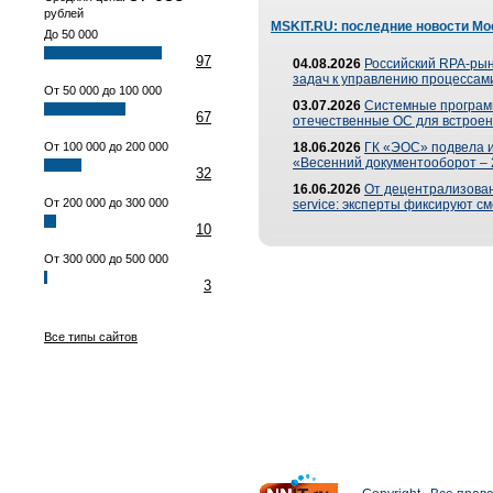
рублей
MSKIT.RU: последние новости Мо
До 50 000
97
04.08.2026
Российский RPA-рын
задач к управлению процессами
От 50 000 до 100 000
03.07.2026
Системные програм
67
отечественные ОС для встроен
От 100 000 до 200 000
18.06.2026
ГК «ЭОС» подвела 
«Весенний документооборот –
32
16.06.2026
От децентрализованн
От 200 000 до 300 000
service: эксперты фиксируют с
10
От 300 000 до 500 000
3
Все типы сайтов