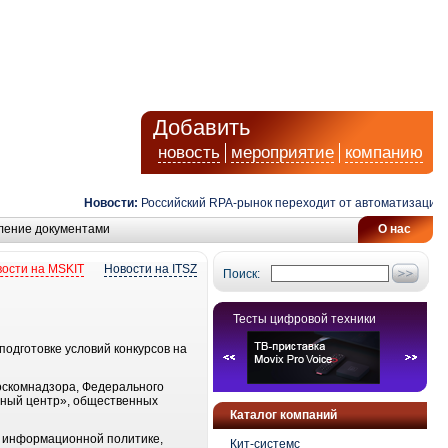
Добавить
новость
мероприятие
компанию
Новости:
Российский RPA-рынок переходит от автоматизации зад
ление документами
О нас
ости на MSKIT
Новости на ITSZ
Поиск:
Тесты цифровой техники
одготовке условий конкурсов на
оскомнадзора, Федерального
тный центр», общественных
Каталог компаний
о информационной политике,
Кит-системс