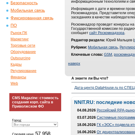
информационным технологиям и свя
Безопасность
Информация о дате и времени прове
Мобильная связь
Роскомнадзора. Представители опера
заседаниях в качестве наблюдателе
Фиксированная связь
Роскомнадзор проведет конкурсы на
ПО
Государственной комиссии по радио
Рынок ПК
сообщает
сайт Роскомнадзора
.
Маркетинг
Редактор раздела:
Юрий Мальцев (
Торговые сети
Рубрики:
Мобильная связь
,
Регулир
Оборудование
Ключевые слова:
GSM
,
роскомнадз
Outsourcing
наверх
Кадры
Регулирование
Финансы
А знаете ли Вы что?
Web
Дата-центр DataHouse.ru по СПЕЦ-
CMS Magazine: стоимость
NNIT.RU: последние нов
создания корп. сайта в
Приволжском ФО
04.08.2026
Российский RPA-рынок
03.07.2026
Системные программи
Город:
18.06.2026
ГК «ЭОС» подвела ит
16.06.2026
От децентрализованно
57 958
Средняя цена: