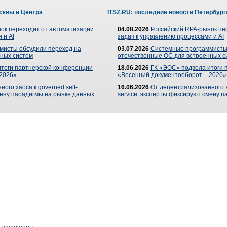
сквы и Центра
ITSZ.RU: последние новости Петербург
ок переходит от автоматизации
04.08.2026
Российский RPA-рынок пе
 и AI
задач к управлению процессами и AI
мисты обсудили переход на
03.07.2026
Системные программисты
ных систем
отечественные ОС для встроенных с
итоги партнерской конференции
18.06.2026
ГК «ЭОС» подвела итоги 
 2026»
«Весенний документооборот – 2026»
ого хаоса к governed self-
16.06.2026
От децентрализованного ха
мену парадигмы на рынке данных
service: эксперты фиксируют смену 