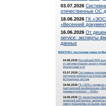
03.07.2026
Системны
отечественные ОС д
18.06.2026
ГК «ЭОС»
«Весенний документ
16.06.2026
От децен
service: эксперты 
данных
MSKIT.RU: последние новости Мо
04.08.2026
Российский RPA-рын
от автоматизации задач к упр
процессами и AI
03.07.2026
Системные програ
обсудили переход на отечеств
встроенных систем
18.06.2026
ГК «ЭОС» подвела и
партнерской конференции «Ве
документооборот – 2026»
16.06.2026
От децентрализован
governed self-service: эксперт
смену парадигмы на рынке дан