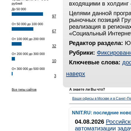
входящими в холдинг 
рублей
До 50 000
Целями данной прогр
97
рыночных позиций Гру
От 50 000 до 100 000
реализация в регион
67
«Социальный Интернет
От 100 000 до 200 000
Редактор раздела:
Юр
32
Рубрики:
Фиксированн
От 200 000 до 300 000
10
Ключевые слова:
дос
От 300 000 до 500 000
наверх
3
А знаете ли Вы что?
Все типы сайтов
Ваши офисы в Москве и в Санкт-Пе
NNIT.RU: последние нов
04.08.2026
Российск
автоматизации зада