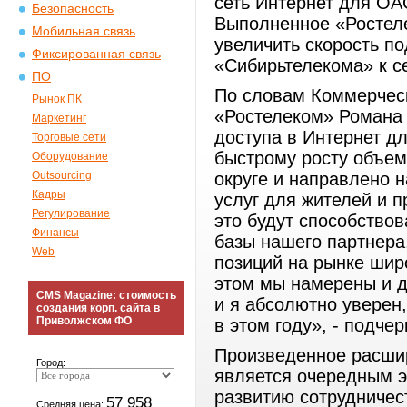
сеть Интернет для ОА
Безопасность
Выполненное «Ростел
Мобильная связь
увеличить скорость п
Фиксированная связь
«Сибирьтелекома» к се
ПО
По словам Коммерчес
Рынок ПК
«Ростелеком» Романа
Маркетинг
доступа в Интернет д
Торговые сети
быстрому росту объем
Оборудование
Outsourcing
округе и направлено 
Кадры
услуг для жителей и 
Регулирование
это будут способство
Финансы
базы нашего партнера
Web
позиций на рынке шир
этом мы намерены и 
CMS Magazine: стоимость
и я абсолютно уверен
создания корп. сайта в
Приволжском ФО
в этом году», - подчер
Произведенное расшир
Город:
является очередным 
развитию сотрудничес
57 958
Средняя цена: