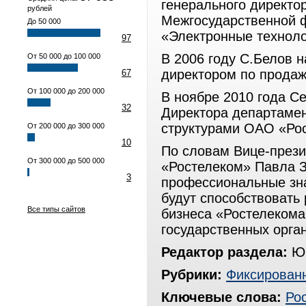
генерального директ
рублей
Межгосударственной 
До 50 000
«Электронные техноло
97
В 2006 году С.Белов 
От 50 000 до 100 000
директором по прода
67
От 100 000 до 200 000
В ноябре 2010 года С
32
Директора департамен
структурами ОАО «Ро
От 200 000 до 300 000
10
По словам Вице-през
От 300 000 до 500 000
«Ростелеком» Павла З
3
профессиональные зна
будут способствовать
Все типы сайтов
бизнеса «Ростелекома
государственных орга
Редактор раздела:
Юр
Рубрики:
Фиксированн
Ключевые слова:
Ро