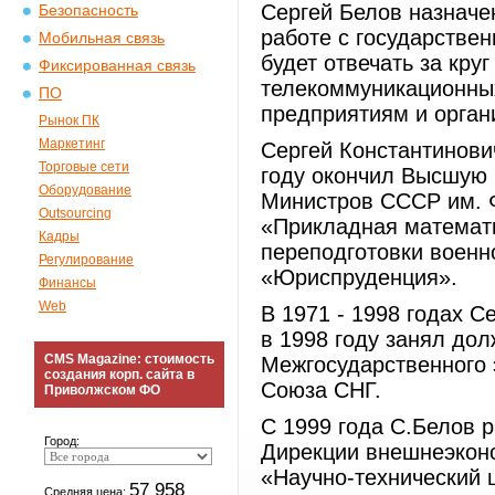
Сергей Белов назначе
Безопасность
работе с государстве
Мобильная связь
будет отвечать за кру
Фиксированная связь
телекоммуникационных
ПО
предприятиям и орган
Рынок ПК
Маркетинг
Сергей Константинови
Торговые сети
году окончил Высшую
Оборудование
Министров СССР им. Ф
Outsourcing
«Прикладная математик
Кадры
переподготовки военн
Регулирование
«Юриспруденция».
Финансы
Web
В 1971 - 1998 годах 
в 1998 году занял до
CMS Magazine: стоимость
Межгосударственного 
создания корп. сайта в
Союза СНГ.
Приволжском ФО
С 1999 года С.Белов 
Город:
Дирекции внешнеэконо
«Научно-технический ц
57 958
Средняя цена: