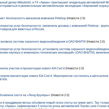
ьный дилер Mitsubishi, и ГК «Аркан» приглашают владельцев автомобилей Mit
 отправиться в увлекательную автомобильную экспедицию «Кировский огурец»
ает безопасность магазинов компании Petshop
(Новости 2.0)
ератор услуг безопасности, заключила договор с компанией Petshop - крупн
оваров для животных в России.
тановила систему охранного видеонаблюдения в ОАО ВНИТИ
(Новости 2.0)
ператор услуг безопасности, установила систему охранного видеонаблюден
ению научных и инженерно-технических инноваций» (ОАО ВНИТИ), включенн
няла участие в презентации нового KIA Cee’d
(Новости 2.0)
нером презентации нового KIA Cee’d. Мероприятие состоялось в автосалон
 KIA.
объявлена охота на «Ленд Крузеры»
(Новости 2.0)
и в преддверии весны объявили новый сезон охоты на чужие авто. Так, толь
р «Аркан» зафиксировал 5 попыток угона автомобилей Toyota Land Cruiser 