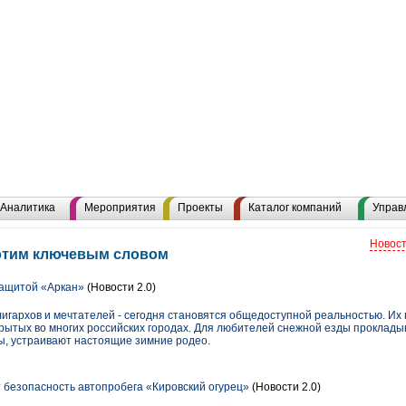
Аналитика
Мероприятия
Проекты
Каталог компаний
Управ
Новост
 этим ключевым словом
ащитой «Аркан»
(Новости 2.0)
лигархов и мечтателей - сегодня становятся общедоступной реальностью. Их 
ткрытых во многих российских городах. Для любителей снежной езды проклад
, устраивают настоящие зимние родео.
 безопасность автопробега «Кировский огурец»
(Новости 2.0)