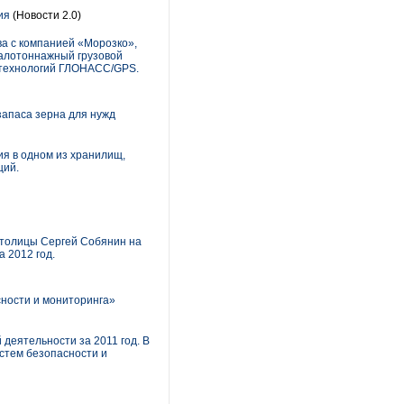
ия
(Новости 2.0)
ва с компанией «Морозко»,
Малотоннажный грузовой
х технологий ГЛОНАСС/GPS.
запаса зерна для нужд
я в одном из хранилищ,
ций.
столицы Сергей Собянин на
 2012 год.
сности и мониторинга»
деятельности за 2011 год. В
стем безопасности и