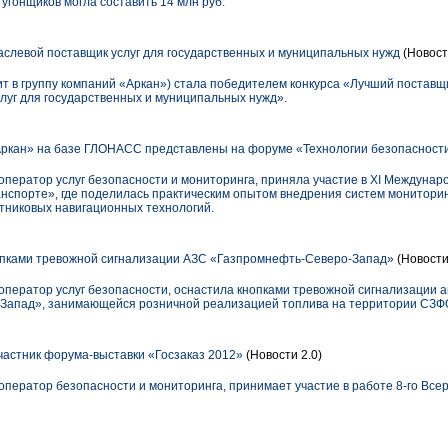
 угонщиков могла составить 14 млн руб.
аслевой поставщик услуг для государственных и муниципальных нужд
(Новост
т в группу компаний «Аркан») стала победителем конкурса «Лучший поставщ
луг для государственных и муниципальных нужд».
ркан» на базе ГЛОНАСС представлены на форуме «Технологии безопасност
ператор услуг безопасности и мониторинга, приняла участие в XI Междуна
анспорте», где поделилась практическим опытом внедрения систем монитори
утниковых навигационных технологий.
опками тревожной сигнализации АЗС «Газпромнефть-Северо-Запад»
(Новости
ператор услуг безопасности, оснастила кнопками тревожной сигнализации 
Запад», занимающейся розничной реализацией топлива на территории СЗФ
частник форума-выставки «Госзаказ 2012»
(Новости 2.0)
ператор безопасности и мониторинга, принимает участие в работе 8-го Все