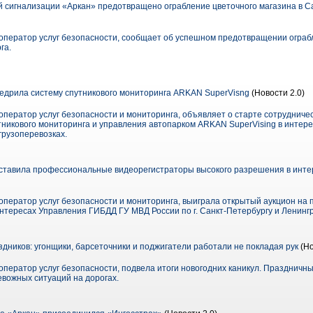
сигнализации «Аркан» предотвращено ограбление цветочного магазина в С
ператор услуг безопасности, сообщает об успешном предотвращении ограбл
га.
едрила систему спутникового мониторинга ARKAN SuperVisng
(Новости 2.0)
ператор услуг безопасности и мониторинга, объявляет о старте сотрудниче
никового мониторинга и управления автопарком ARKAN SuperVising в интерес
грузоперевозках.
ставила профессиональные видеорегистраторы высокого разрешения в инте
ператор услуг безопасности и мониторинга, выиграла открытый аукцион на 
нтересах Управления ГИБДД ГУ МВД России по г. Санкт-Петербургу и Ленингр
дников: угонщики, барсеточники и поджигатели работали не покладая рук
(Но
ператор услуг безопасности, подвела итоги новогодних каникул. Празднич
вожных ситуаций на дорогах.