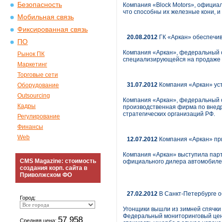
Безопасность
Компания «Block Motors», официал
что способны их железные кони, и
Мобильная связь
Фиксированная связь
20.08.2012
ГК «Аркан» обеспечив
ПО
Компания «Аркан», федеральный оп
Рынок ПК
специализирующейся на продаже т
Маркетинг
Торговые сети
31.07.2012
Компания «Аркан» ус
Оборудование
Outsourcing
Компания «Аркан», федеральный о
Кадры
производственная фирма по внедр
стратегических организаций РФ.
Регулирование
Финансы
Web
12.07.2012
Компания «Аркан» при
Компания «Аркан» выступила парт
CMS Magazine: стоимость
официального дилера автомобилей
создания корп. сайта в
Приволжском ФО
27.02.2012
В Санкт-Петербурге 
Город:
Угонщики вышли из зимней спячки 
Федеральный мониторинговый цент
57 958
Средняя цена: