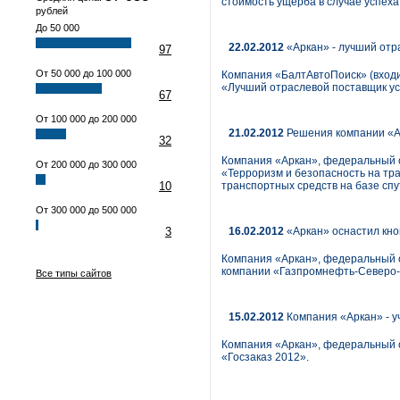
стоимость ущерба в случае успеха
рублей
До 50 000
22.02.2012
«Аркан» - лучший отр
97
От 50 000 до 100 000
Компания «БалтАвтоПоиск» (входи
«Лучший отраслевой поставщик ус
67
От 100 000 до 200 000
21.02.2012
Решения компании «А
32
Компания «Аркан», федеральный о
От 200 000 до 300 000
«Терроризм и безопасность на тр
10
транспортных средств на базе сп
От 300 000 до 500 000
3
16.02.2012
«Аркан» оснастил кн
Компания «Аркан», федеральный о
компании «Газпромнефть-Северо-
Все типы сайтов
15.02.2012
Компания «Аркан» - у
Компания «Аркан», федеральный о
«Госзаказ 2012».