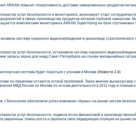
инг ARKAN повысит оперативность доставки замороженных продуктов питан
ператор услуг безопасности и мониторинга, анонсирует старт сотрудничест
предприятий в сфере производства продуктов питания глубокой заморозки. 
нащается комплектами мониторинга ARKAN SuperVising на базе спутниковы
ановила систему охранного видеонаблюдения в хранилище стратегического 
ператор услуг безопасности, установила систему охранного видеонаблюдени
ские запасы зерна для нужд Санкт-Петербурга на случаи чрезвычайных ситуа
нспортная система будет бороться с угонами в Москве
(Новости 2.0)
Москве по-прежнему остаются острой проблемой. Такое мнение высказал мэр 
вления МВД России по Москве по итогам деятельности в 2011 году и планам на
: «Технологии обеспечили успех компании «Аркан» на рынке систем безопа
ператор услуг безопасности, подвела итоги финансовой и производственной 
а уверенные темпы роста и укрепила свои лидирующие позиции на рынке си