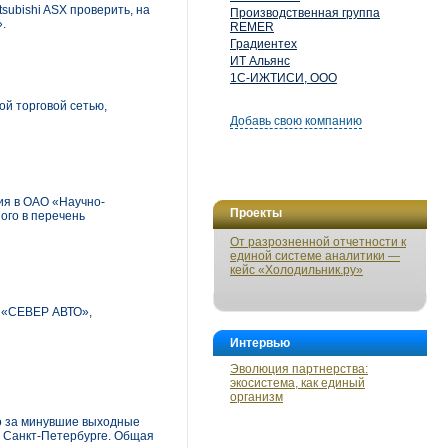
subishi ASX проверить, на
Производственная группа
.
REMER
Градиентех
ИТ Альянс
1С-ИЖТИСИ, ООО
ой торговой сетью,
Добавь свою компанию
ия в ОАО «Научно-
Проекты
ого в перечень
От разрозненной отчетности к
единой системе аналитики —
кейс «Холодильник.ру»
е «СЕВЕР АВТО»,
Интервью
Эволюция партнерства:
экосистема, как единый
организм
ко за минувшие выходные
в Санкт-Петербурге. Общая