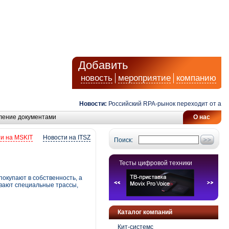
Добавить
новость
мероприятие
компанию
Новости:
Российский RPA-рынок переходит от автомат
ление документами
О нас
и на MSKIT
Новости на ITSZ
Поиск:
Тесты цифровой техники
покупают в собственность, а
ывают специальные трассы,
Каталог компаний
Кит-системс