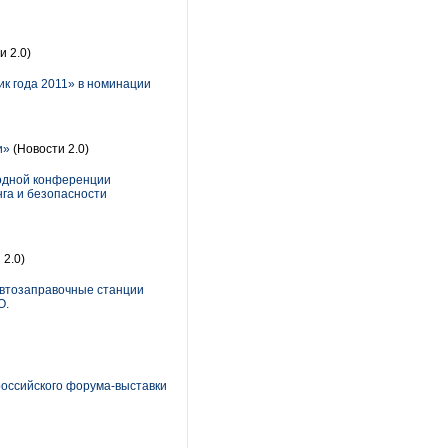
и 2.0)
ик года 2011» в номинации
и»
(Новости 2.0)
родной конференции
нга и безопасности
 2.0)
автозаправочные станции
О.
российского форума-выставки