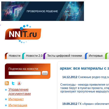
Новости
Новости 2.0
Тесты цифровой техники
Интервью
аркан: все материалы с
Подписка на новости:
14.12.2012
Снежные родео под з
Снегоходы - некогда привилегия о
также берут в пунктах проката, о
Управление
организуют прогулочные маршруты
документами
Интернет
19.09.2012
ГК «Аркан» обеспечит
Интеграция