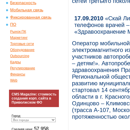
сетей третьего покол
Безопасность
Мобильная связь
Фиксированная связь
17.09.2010
«Скай Ли
телефонов врачей –
ПО
«Здравоохранение М
Рынок ПК
Маркетинг
Оператор мобильной
Торговые сети
электромагнитного 
Оборудование
участников автопроб
Outsourcing
Кадры
– детям!». Автопроб
Регулирование
здравоохранения Пра
Финансы
Региональной общест
Web
развитию муниципал
стартовал 14 сентяб
CMS Magazine: стоимость
области в г. Красног
создания корп. сайта в
Одинцово – Климовск
Приволжском ФО
(трасса А-107, Моск
протяженностью окол
Город:
57 958
Средняя цена: