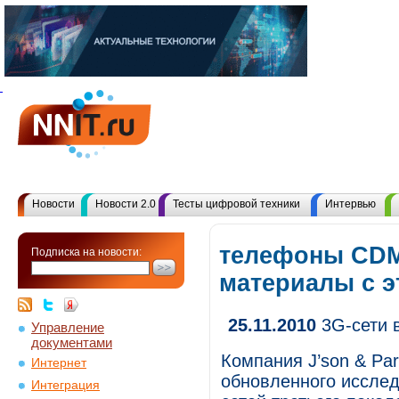
Новости
Новости 2.0
Тесты цифровой техники
Интервью
телефоны CDM
Подписка на новости:
материалы с 
25.11.2010
3G-сети в
Управление
документами
Компания J’son & Par
Интернет
обновленного исслед
Интеграция