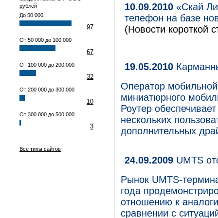
10.09.2010
«Скай Ли
рублей
До 50 000
телефон на базе нов
97
(Новости короткой с
От 50 000 до 100 000
67
19.05.2010
Карманны
От 100 000 до 200 000
32
Оператор мобильной
От 200 000 до 300 000
миниатюрного мобиль
10
Роутер обеспечивает
От 300 000 до 500 000
нескольких пользова
3
дополнительных драй
Все типы сайтов
24.09.2009
UMTS отс
Рынок UMTS-термина
года продемонстриро
отношению к аналоги
сравнении с ситуаци