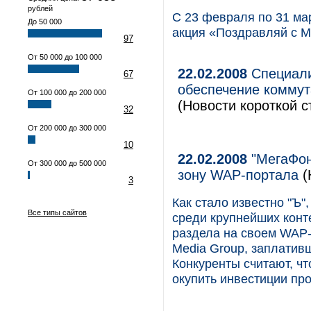
рублей
С 23 февраля по 31 ма
До 50 000
акция «Поздравляй с М
97
От 50 000 до 100 000
22.02.2008
Специали
67
обеспечение коммут
От 100 000 до 200 000
(Новости короткой с
32
От 200 000 до 300 000
10
22.02.2008
"МегаФон
От 300 000 до 500 000
зону WAP-портала
(
3
Как стало известно "Ъ"
Все типы сайтов
среди крупнейших конт
раздела на своем WAP-
Media Group, заплатив
Конкуренты считают, чт
окупить инвестиции про