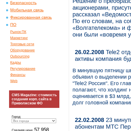
Решение о преобраз
Безопасность
акционерами, присут
Мобильная связь
рассказал «Ведомост
Фиксированная связь
По его словам, на с
ПО
«Волгателекома» и 
Рынок ПК
они были «вовремя 
Маркетинг
Торговые сети
Оборудование
26.02.2008
Tele2 отд
Outsourcing
активы компания бу
Кадры
Регулирование
В минувшую пятницу шв
Финансы
объявил о выделении р
Web
"Tele2 Россия". Его гл
полагают, что холдинг н
CMS Magazine: стоимость
оценивается в $3 млрд,
создания корп. сайта в
долг головной компании
Приволжском ФО
Город:
22.02.2008
23 минут
абонентам МТС Пер
57 958
Средняя цена: