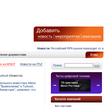
Добавить
новость
мероприятие
компанию
Новости:
Российский RPA-рынок переходит от автомат
ление документами
О нас
и на MSKIT
Новости на ITSZ
Поиск:
rkcell
(Новости)
Тесты цифровой техники
фельного инвестора Altimo
"Вымпелкома" и Turkcell,
Киевстаре", заявляют, что
Каталог компаний
Кит-системс