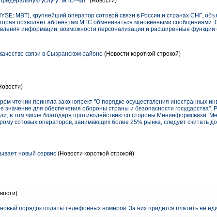
федеральную услугу "МТС-Чат"
(Новости)
SE: MBT), крупнейший оператор сотовой связи в России и странах СНГ, объя
которая позволяет абонентам МТС обмениваться мгновенными сообщениями.
тавления информации, возможности персонализации и расширенные функции
качество связи в Сызранском районе
(Новости короткой строкой)
Новости)
тором чтении приняла законопрект "О порядке осуществления иностранных и
е значение для обеспечения обороны страны и безопасности государства". 
али, в том числе благодаря противодействию со стороны Мининформсвязи. Меж
торому сотовых операторов, занимающих более 25% рынка, следует считать 
ывает новый сервис
(Новости короткой строкой)
вости)
овый порядок оплаты телефонных номеров. За них придется платить не едино