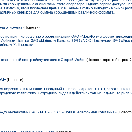
ые ТелеСистемы» объявил о запуске в тестовую эксплуатацию сервиса «МТС
ыми сообщениями с абонентами этого оператора. Однако сервис доступен в
в. Отметим, что в последнее время МТС очень активно выводят на рынок раз
азличных сервисов для обмена сообщениями различного формата.
она отложена
(Новости)
ов не приняло решение о реорганизации ОАО «МегаФон» в форме присоеди
 «Мобиком-Центр», ЗАО «Мобиком-Кавказ», ОАО «МСС-Поволжье», ЗАО «Ураль
обиком-Хабаровск».
ывает новый центр обслуживания в Старой Майне
(Новости короткой строкой
DMA
(Новости)
ия персонала в компании "Народный телефон Саратов" (НТС), работающей в
трудового коллектива. Сотрудники видят в действиях топ-менеджмента риск 
жду абонентами OAO «МТС» и ОАО «Новая Телефонная Компания»
(Новости