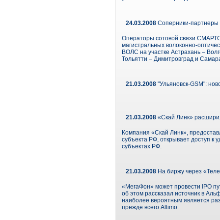
24.03.2008
Соперники-партнеры
Операторы сотовой связи СМАРТС
магистральных волоконно-оптичес
ВОЛС на участке Астрахань – Вол
Тольятти – Димитровград и Самар
21.03.2008
"Ульяновск-GSM": нов
21.03.2008
«Скай Линк» расширил
Компания «Скай Линк», предоставл
субъекта РФ, открывает доступ к 
субъектах РФ.
21.03.2008
На биржу через «Теле
«МегаФон» может провести IPO пу
об этом рассказал источник в Аль
наиболее вероятным является раз
прежде всего Altimo.