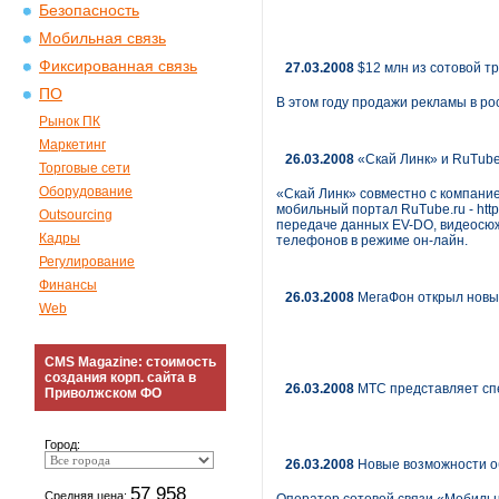
Безопасность
Мобильная связь
Фиксированная связь
27.03.2008
$12 млн из сотовой т
ПО
В этом году продажи рекламы в рос
Рынок ПК
Маркетинг
26.03.2008
«Скай Линк» и RuTube
Торговые сети
Оборудование
«Скай Линк» совместно с компание
мобильный портал RuTube.ru - htt
Outsourcing
передаче данных EV-DO, видеосюж
Кадры
телефонов в режиме он-лайн.
Регулирование
Финансы
26.03.2008
МегаФон открыл новый
Web
CMS Magazine: стоимость
создания корп. сайта в
26.03.2008
МТС представляет спе
Приволжском ФО
Город:
26.03.2008
Новые возможности о
57 958
Средняя цена: