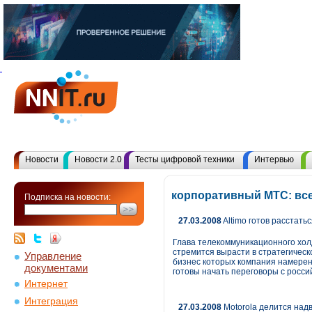
Новости
Новости 2.0
Тесты цифровой техники
Интервью
корпоративный МТС: вс
Подписка на новости:
27.03.2008
Altimo готов расстать
Глава телекоммуникационного холд
стремится вырасти в стратегическо
Управление
бизнес которых компания намерена
документами
готовы начать переговоры с росси
Интернет
Интеграция
27.03.2008
Motorola делится над