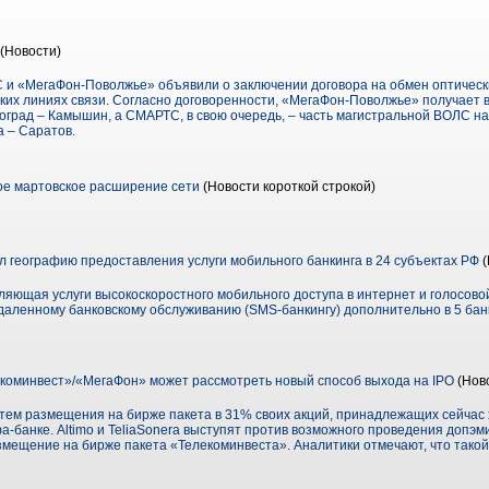
(Новости)
 и «МегаФон-Поволжье» объявили о заключении договора на обмен оптическ
ких линиях связи. Согласно договоренности, «МегаФон-Поволжье» получает 
гоград – Камышин, а СМАРТС, в свою очередь, – часть магистральной ВОЛС н
а – Саратов.
ое мартовское расширение сети
(Новости короткой строкой)
 географию предоставления услуги мобильного банкинга в 24 субъектах РФ
(
яющая услуги высокоскоростного мобильного доступа в интернет и голосово
удаленному банковскому обслуживанию (SMS-банкингу) дополнительно в 5 банк
коминвест»/«МегаФон» может рассмотреть новый способ выхода на IPO
(Нов
тем размещения на бирже пакета в 31% своих акций, принадлежащих сейчас х
фа-банке. Altimo и TeliaSonera выступят против возможного проведения допэм
мещение на бирже пакета «Телекоминвеста». Аналитики отмечают, что такой