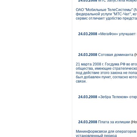
24.03.2008
МТС запустила новую 
ОАО "Мобильные ТелеСистемы" (NY
федеральной услуги "МТС-Чат", 
сервис отличает удобство предс
24.03.2008
«МегаФон» улучшает 
24.03.2008
Сотовая доминанта
(
21 марта 2008 г. Госдума РФ во в
общества, имеющие стратегическо
под действие этого закона не поп
был добавлен пункт, согласно ко
связи.
24.03.2008
«Зебра Телеком» откр
24.03.2008
Плата за излишки
(Но
Мининформсвязи для операторов н
установленный период