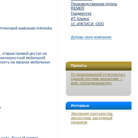
Производственная группа
REMER
Градиентех
ИТ Альянс
1С-ИЖТИСИ, ООО
алтинговой компании in4media
Добавь свою компанию
, открыв прямой доступ на
ысокоскоростной мобильной
треть на экранах мобильных
Проекты
От разрозненной отчетности к
единой системе аналитики —
кейс «Холодильник.ру»
Интервью
)
Эволюция партнерства:
экосистема, как единый
организм