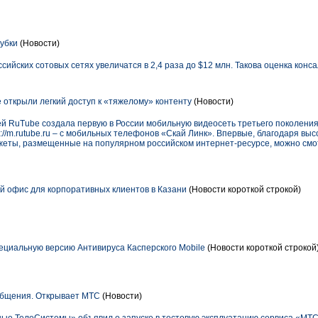
рубки
(Новости)
сийских сотовых сетях увеличатся в 2,4 раза до $12 млн. Такова оценка конс
 открыли легкий доступ к «тяжелому» контенту
(Новости)
й RuTube создала первую в России мобильную видеосеть третьего поколения
p://m.rutube.ru – с мобильных телефонов «Скай Линк». Впервые, благодаря в
еты, размещенные на популярном российском интернет-ресурсе, можно смо
 офис для корпоративных клиентов в Казани
(Новости короткой строкой)
циальную версию Антивируса Касперского Mobile
(Новости короткой строкой
бщения. Открывает МТС
(Новости)