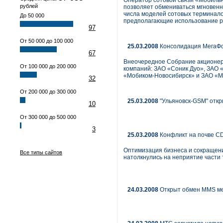
Оператор сотовой связи «Мобильн
рублей
позволяет обмениваться мгновенн
числа моделей сотовых терминало
До 50 000
предполагающие использование р
97
От 50 000 до 100 000
25.03.2008
Консолидация МегаФ
67
Внеочередное Собрание акционер
От 100 000 до 200 000
компаний: ЗАО «Соник Дуо», ЗАО
«Мобиком-Новосибирск» и ЗАО «М
32
От 200 000 до 300 000
25.03.2008
"Ульяновск-GSM" откр
10
От 300 000 до 500 000
3
25.03.2008
Конфликт на почве C
Оптимизация бизнеса и сокращен
Все типы сайтов
натолкнулись на неприятие части 
24.03.2008
Открыт обмен MMS ме