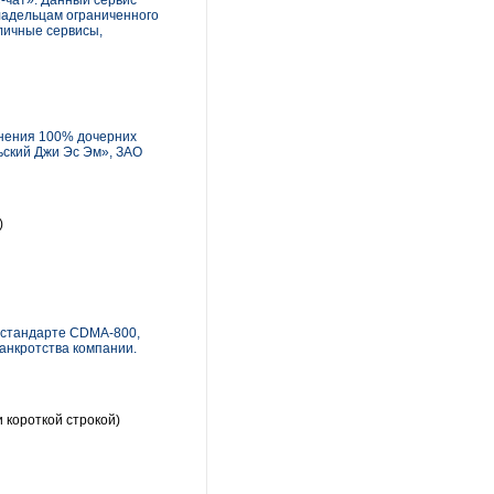
-чат». Данный сервис
ладельцам ограниченного
личные сервисы,
нения 100% дочерних
ский Джи Эс Эм», ЗАО
)
 стандарте CDMA-800,
банкротства компании.
 короткой строкой)