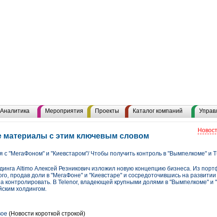
Аналитика
Мероприятия
Проекты
Каталог компаний
Управ
Новост
е материалы с этим ключевым словом
ся с "МегаФоном" и "Киевстаром"/ Чтобы получить контроль в "Вымпелкоме" и Tu
инга Altimo Алексей Резникович изложил новую концепцию бизнеса. Из порт
го, продав доли в "МегаФоне" и "Киевстаре" и сосредоточившись на развитии 
 контролировать. В Telenor, владеющей крупными долями в "Вымпелкоме" и "
йским холдингом.
вое
(Новости короткой строкой)