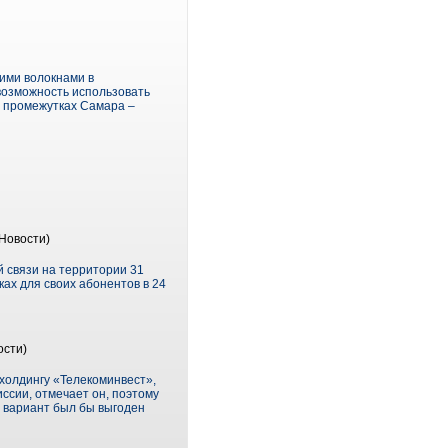
ими волокнами в
возможность использовать
а промежутках Самара –
Новости)
й связи на территории 31
ах для своих абонентов в 24
ости)
олдингу «Телеком­инвест»,
иссии, отмечает он, поэтому
 вариант был бы выгоден