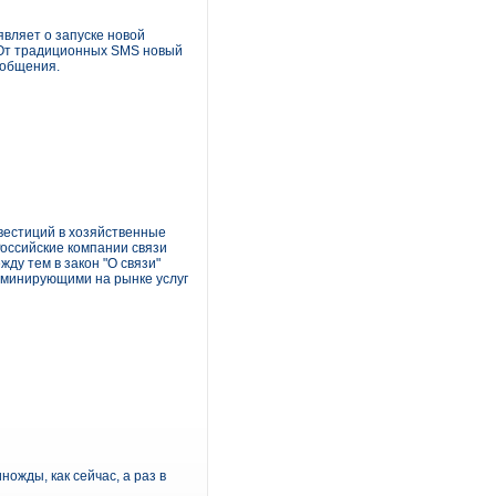
вляет о запуске новой
 От традиционных SMS новый
 общения.
нвестиций в хозяйственные
Российские компании связи
ду тем в закон "О связи"
доминирующими на рынке услуг
жды, как сейчас, а раз в