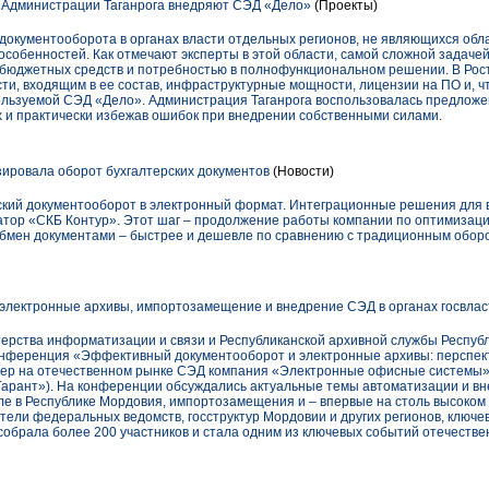
 Администрации Таганрога внедряют СЭД «Дело»
(Проекты)
документооборота в органах власти отдельных регионов, не являющихся обл
особенностей. Как отмечают эксперты в этой области, самой сложной задаче
бюджетных средств и потребностью в полнофункциональном решении. В Рос
сти, входящим в ее состав, инфраструктурные мощности, лицензии на ПО и, ч
ользуемой СЭД «Дело». Администрация Таганрога воспользовалась предложе
х и практически избежав ошибок при внедрении собственными силами.
ировала оборот бухгалтерских документов
(Новости)
рский документооборот в электронный формат. Интеграционные решения для
тор «СКБ Контур». Этот шаг – продолжение работы компании по оптимизаци
бмен документами – быстрее и дешевле по сравнению с традиционным обор
электронные архивы, импортозамещение и внедрение СЭД в органах госвлас
ерства информатизации и связи и Республиканской архивной службы Респу
онференция «Эффективный документооборот и электронные архивы: перспект
дер на отечественном рынке СЭД компания «Электронные офисные системы»
арант»). На конференции обсуждались актуальные темы автоматизации и вн
сле в Республике Мордовия, импортозамещения и – впервые на столь высоком 
тели федеральных ведомств, госструктур Мордовии и других регионов, ключе
обрала более 200 участников и стала одним из ключевых событий отечеств