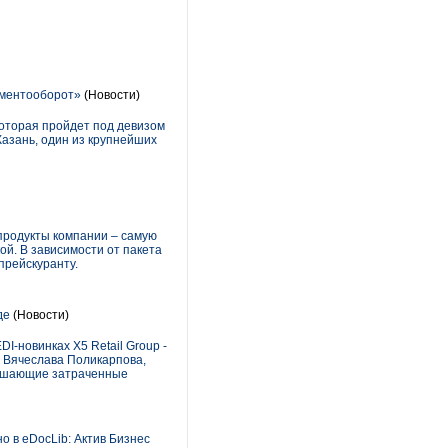
ументооборот»
(Новости)
оторая пройдет под девизом
Казань, один из крупнейших
продукты компании – самую
й. В зависимости от пакета
прейскуранту.
де
(Новости)
I-новинках X5 Retail Group -
 Вячеслава Поликарпова,
вышающие затраченные
о в eDocLib: Актив Бизнес