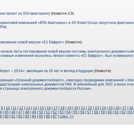
нок проект по EDI-факторингу
(Новости 2.0)
торинговой компанией «ВТБ-Факторинг» и X5 Retail Group запустила фактори
lat.
тирование новой версии «Е1 Евфрат»
(Новости)
о начале бета-тестирования новой версии системы электронного документоо
сновные изменения коснулись лёгкого клиента «Е1 Евфрат», был усовершенс
орот – 2014»: эволюция за 20 лет и взгляд в будущее
(Новости)
ференция «Осенний документооборот», ежегодно проводимая компанией «Э
дартизации электронных документов ПК6. В юбилейный для ЭОС и всего оте
вая страница электронного документооборота России».
|
9
|
10
|
11
|
12
|
13
|
14
|
15
|
16
|
17
|
18
|
19
|
20
|
21
|
22
|
23
|
24
|
25
|
26
|
27
|
28
4
|
45
|
46
|
47
|
48
|
49
|
50
|
51
|
52
|
53
|
54
|
55
|
56
|
57
|
58
|
59
|
60
|
61
|
62
|
63
9
|
80
|
81
|
82
|
83
|
84
|
85
|
86
|
87
|
след. >>