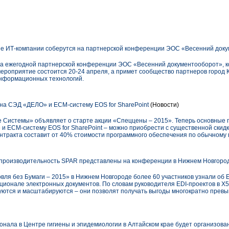
е ИТ-компании соберутся на партнерской конференции ЭОС «Весенний док
та ежегодной партнерской конференции ЭОС «Весенний документооборот», к
 мероприятие состоится 20-24 апреля, а примет сообщество партнеров город 
информационных технологий.
на СЭД «ДЕЛО» и ECM-систему EOS for SharePoint
(Новости)
Системы» объявляет о старте акции «Спеццены – 2015». Теперь основные 
 ECM-систему EOS for SharePoint – можно приобрести с существенной скидко
нтракта составит от 40% стоимости программного обеспечения по обычному 
-производительность SPAR представлены на конференции в Нижнем Новгоро
ля без Бумаги – 2015» в Нижнем Новгороде более 60 участников узнали об ED
ионале электронных документов. По словам руководителя EDI-проектов в X5
руются и масштабируются – они позволят получать выгоды многократно пре
нала в Центре гигиены и эпидемиологии в Алтайском крае будет организован