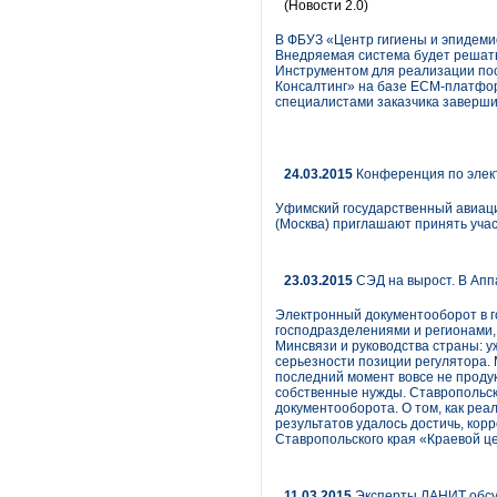
(Новости 2.0)
В ФБУЗ «Центр гигиены и эпидеми
Внедряемая система будет решат
Инструментом для реализации пос
Консалтинг» на базе ECM-платфор
специалистами заказчика заверши
24.03.2015
Конференция по элек
Уфимский государственный авиаци
(Москва) приглашают принять уча
23.03.2015
СЭД на вырост. В Апп
Электронный документооборот в г
господразделениями и регионами,
Минсвязи и руководства страны: 
серьезности позиции регулятора. М
последний момент вовсе не продук
собственные нужды. Ставропольски
документооборота. О том, как ре
результатов удалось достичь, ко
Ставропольского края «Краевой ц
11.03.2015
Эксперты ЛАНИТ обсу