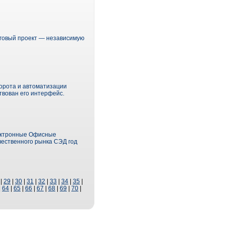
нговый проект — независимую
борота и автоматизации
твован его интерфейс.
лектронные Офисные
чественного рынка СЭД год
|
29
|
30
|
31
|
32
|
33
|
34
|
35
|
|
64
|
65
|
66
|
67
|
68
|
69
|
70
|