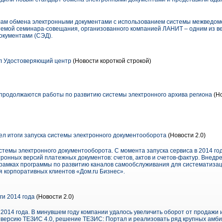
лам обмена электронными документами с использованием системы межведомс
темой семинара-совещания, организованного компанией ЛАНИТ – одним из в
окументами (СЭД).
л Удостоверяющий центр
(Новости короткой строкой)
продолжаются работы по развитию системы электронного архива региона
(Но
ел итоги запуска системы электронного документооборота
(Новости 2.0)
стемы электронного документооборота. С момента запуска сервиса в 2014 го
онных версий платежных документов: счетов, актов и счетов-фактур. Внедр
рамках программы по развитию каналов самообслуживания для систематиза
 корпоративных клиентов «Дом.ru Бизнес».
ги 2014 года
(Новости 2.0)
 2014 года. В минувшем году компании удалось увеличить оборот от продажи
ю версию ТЕЗИС 4.0, решение ТЕЗИС: Портал и реализовать ряд крупных амб