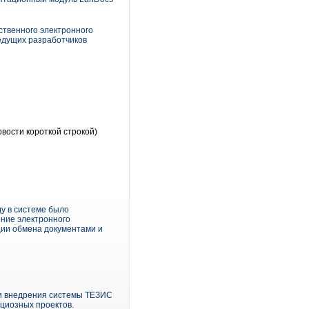
твенного электронного
едущих разработчиков
вости короткой строкой)
ду в системе было
ение электронного
ции обмена документами и
 и внедрения системы ТЕЗИС
ициозных проектов.