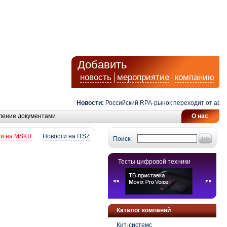
Добавить
новость
мероприятие
компанию
Новости:
Российский RPA-рынок переходит от автомати
ление документами
О нас
и на MSKIT
Новости на ITSZ
Поиск:
Тесты цифровой техники
Каталог компаний
Кит-системс