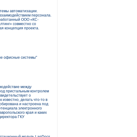
стемы автоматизации.
взаимодействием персонала.
зработанный ООО «КС-
лтинг» совместно со
ая концепция проекта.
ые офисные системы"
имодействие между
 под пристальным контролем
видетельствует о
 известно, делать что-то в
робирована и настроена под
отенциала электронного
вропольского края и каких
директора ГКУ
птационный модуль LanDocs