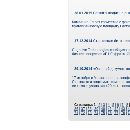
28.01.2015
Edisoft выводит на ры
Компания Edisoft совместно с фак
мультибанковскую площадку FactorP
17.12.2014
Стартовало бета-тес
Cognitive Technologies сообщила 
бизнес-процессов «Е1 Евфрат». О
29.10.2014
«Осенний документооб
17 октября в Москве прошла кон
Системы» и подкомитетом по стан
ее тема звучала как «20 лет – но
Страницы:
1
|
2
|
3
|
4
|
5
|
6
|
7
|
8
36
|
37
|
38
|
39
|
40
|
41
|
42
|
43
|
4
71
|
72
|
73
|
74
|
75
|
76
|
77
|
78
|
7