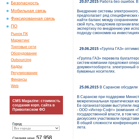
20.07.2015
Работа без ошибок. В
Безопасность
Мобильная связь
Внедрение системы электронного 
предполагает ряд специфических 
Фиксированная связь
найти баланс между сохранением 
свой путь, предложив органам вла
ПО
экспертизу по внедрению уже исп
подходу сэкономив на инвестиция
Рынок ПК
Маркетинг
Торговые сети
29.06.2015
«Группа ГАЗ» оптимиз
Оборудование
«Группа ГАЗ» перевела бухгалте
Outsourcing
систем компании предложил опера
Кадры
документооборота: электронный о
бумажных носителях.
Регулирование
Финансы
Web
25.06.2015
В Саранске обсудили 
В Саранске при поддержке Минист
CMS Magazine: стоимость
межрегиональная практическая к
создания корп. сайта в
Ее организаторами выступили ли
Приволжском ФО
- ООО «Интер-Софт» (компания «Г
государственной власти, в том чи
дискуссиях участвовали представи
В общей сложности конференция с
Город:
лета.
57 958
Средняя цена: