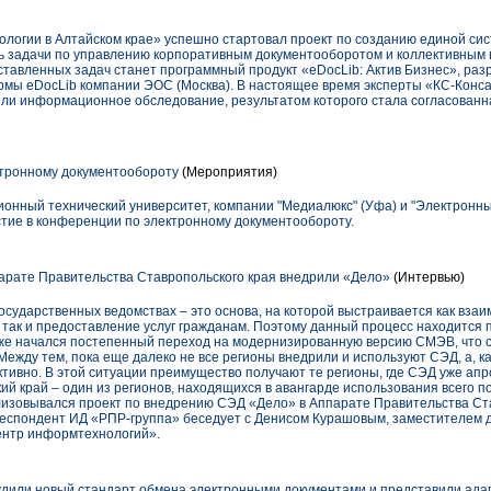
ологии в Алтайском крае» успешно стартовал проект по созданию единой си
ь задачи по управлению корпоративным документооборотом и коллективным 
тавленных задач станет программный продукт «eDocLib: Актив Бизнес», ра
мы eDocLib компании ЭОС (Москва). В настоящее время эксперты «КС-Конса
ли информационное обследование, результатом которого стала согласованн
тронному документообороту
(Мероприятия)
онный технический университет, компании "Медиалюкс" (Уфа) и "Электронн
стие в конференции по электронному документообороту.
арате Правительства Ставропольского края внедрили «Дело»
(Интервью)
осударственных ведомствах – это основа, на которой выстраивается как вза
 так и предоставление услуг гражданам. Поэтому данный процесс находится
уже начался постепенный переход на модернизированную версию СМЭВ, что с
ежду тем, пока еще далеко не все регионы внедрили и используют СЭД, а, как
тивно. В этой ситуации преимущество получают те регионы, где СЭД уже ап
й край – один из регионов, находящихся в авангарде использования всего п
ализовывался проект по внедрению СЭД «Дело» в Аппарате Правительства Ста
рреспондент ИД «РПР-группа» беседует с Денисом Курашовым, заместителем 
ентр информтехнологий».
дили новый стандарт обмена электронными документами и представили ада