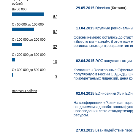
рублей
29.05.2015
Directum
(Каталог)
До 50 000
97
От 50 000 до 100 000
13.04.2015
Крупные региональны
67
Совсем немного осталось до стар
От 100 000 до 200 000
«Вместе мы – сила!». В этом году
региональных центров развития 
32
От 200 000 до 300 000
02.04.2015
ЭОС запускает акции 
10
От 300 000 до 500 000
Компания «Электронные Офисные 
популярную в России СЭД «ДЕЛО» и
3
приобретаемых лицензий, цена ко
Все типы сайтов
02.04.2015
EDI-новинки X5 и EDI
На конференции «Розничная торгов
внедряемом и доработанном функц
нововведения легко стандартизи
ресурсы.
27.03.2015
Взаимодействие персо