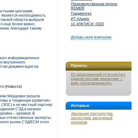
Производственная группа
REMER
астными центрами,
Градиентех
й является необходимость
ИТ Альянс
товской области выбрали
то еще более важно,
1С-ИЖТИСИ, ООО
нием, благодаря такому
Добавь свою компанию
 всех информационных
и внутреннего
Проекты
отом документации на
От разрозненной отчетности к
единой системе аналитики —
кейс «Холодильник.ру»
ти
(Новости)
блики Мордовия прошла
ивы и тенденции развития».
 (ЭОС) и ее местный партнер
Интервью
едрения СЭД в органах
уровне – архивов. В
Эволюция партнерства:
вые отечественные эксперты.
экосистема, как единый
енного рынка СЭД/ЕСМ этого
организм