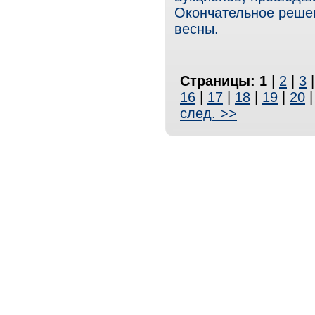
Окончательное реше
весны.
Страницы:
1
|
2
|
3
16
|
17
|
18
|
19
|
20
след. >>