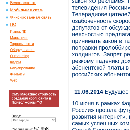
закон «О рекламе». 
Безопасность
телевидения России»
Мобильная связь
Телерадиовещателей 
Фиксированная связь
озабоченность скоро
ПО
депутатов от обсуж
Рынок ПК
неясностью предлаг
Маркетинг
принимать закон в та
Торговые сети
поправки пролоббир
Оборудование
холдингов. Запрет р
Outsourcing
резкому падению до
Кадры
абонентской платы в
Регулирование
российских абоненто
Финансы
Web
11.06.2014
Будущее 
CMS Magazine: стоимость
создания корп. сайта в
10 июня в рамках Фо
Приволжском ФО
России» прошла фут
развития интернет»,
Город:
самых успешных ком
57 958
Средняя цена: