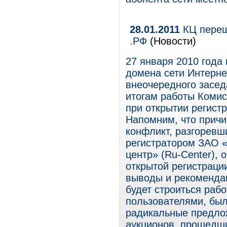
28.01.2011
КЦ переш
.РФ
(Новости)
27 января 2010 года
домена сети Интерне
внеочередного засед
итогам работы Комис
при открытии регист
Напомним, что причи
конфликт, разгоревш
регистратором ЗАО 
центр» (Ru-Center),
открытой регистрац
выводы и рекомендац
будет строиться раб
пользователями, бы
радикальные предлож
аукционов, прошедши