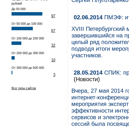
Сергей Плуготаренко
рублей
До 50 000
97
02.06.2014
ПМЭФ: ит
От 50 000 до 100 000
XVIII Петербургский
67
завершившийся на п
От 100 000 до 200 000
целый ряд положител
32
подводя итоги мероп
От 200 000 до 300 000
участников.
10
От 300 000 до 500 000
28.05.2014
СПИК: пр
3
(Новости)
Все типы сайтов
Вчера, 27 мая 2014 г
интернет-конференци
мероприятия экспер
эффективности интер
сервисов и электрон
сессий была посвяще