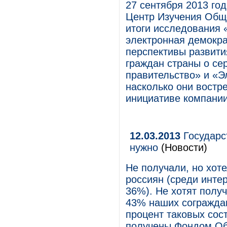
27 сентября 2013 го
Центр Изучения Общ
итоги исследования 
электронная демокра
перспективы развити
граждан страны о се
правительство» и «Э
насколько они востр
инициативе компании
12.03.2013
Государст
нужно
(Новости)
Не получали, но хот
россиян (среди интер
36%). Не хотят полу
43% наших сограждан
процент таковых сос
получены Фондом О