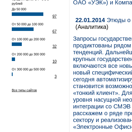
ОАО «УЭК») и Компа
рублей
До 50 000
97
22.01.2014
Этюды о 
От 50 000 до 100 000
(Аналитика)
67
Запросы государстве
От 100 000 до 200 000
продиктованы рядом 
32
тенденций. Дальнейш
От 200 000 до 300 000
крупных государстве
10
включаются все новы
От 300 000 до 500 000
новый специфический
3
сегодня автоматизир
становится возможно
Все типы сайтов
«тонкий клиент». Дл
уровня насущной нео
интеграции со СМЭВ 
расскажем о ряде пр
сектору и реализова
«Электронные Офисн