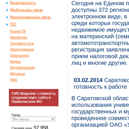
Сегодня на Едином п
Безопасность
доступны 372 регион
Мобильная связь
электронном виде, в
Фиксированная связь
среди которых госуд
ПО
недвижимое имуществ
Рынок ПК
на материнский (сем
Маркетинг
автомототранспортны
Торговые сети
регистрация заявлен
Оборудование
прием налоговой дек
Outsourcing
Кадры
лиц и многие другие.
Регулирование
Финансы
03.02.2014
Саратовс
Web
готовность к работ
CMS Magazine: стоимость
В Саратовской облас
создания корп. сайта в
Приволжском ФО
использования униве
государственных и м
Город:
проведенное совмес
организацией ОАО «
57 958
Средняя цена: