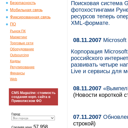
Поисковая система G
Безопасность
фотохостингами Руне
Мобильная связь
ресурсов теперь опе
Фиксированная связь
XML-формате.
ПО
Рынок ПК
Маркетинг
08.11.2007
Microsoft
Торговые сети
Оборудование
Корпорация Microsoft
Outsourcing
российского интернет-
Кадры
развивать четыре на
Регулирование
Live и сервисы для 
Финансы
Web
08.11.2007
«ВымпелК
CMS Magazine: стоимость
(Новости короткой с
создания корп. сайта в
Приволжском ФО
Город:
07.11.2007
Обновлен
строкой)
57 958
Средняя цена: