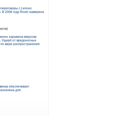
 переговоры с Lenovo.
. В 2008 году Rover намерена
ости)
ленно заражена вирусом.
м. Ущерб от вредоносных
ти по мере распространения
винка обеспечивает
назначена для