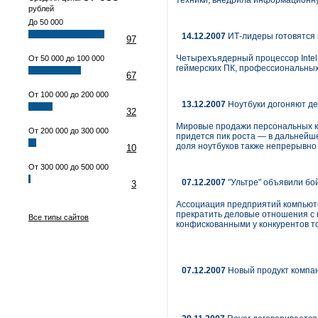
техники, внедрила информационну
рублей
До 50 000
14.12.2007
ИТ-лидеры готовятся 
97
Четырехъядерный процессор Intel 
От 50 000 до 100 000
геймерских ПК, профессиональных
67
От 100 000 до 200 000
13.12.2007
Ноутбуки догоняют де
32
Мировые продажи персональных ком
От 200 000 до 300 000
придется пик роста — в дальнейше
доля ноутбуков также непрерывно 
10
От 300 000 до 500 000
07.12.2007
"Ультре" объявили бой
3
Ассоциация предприятий компьют
прекратить деловые отношения с к
Все типы сайтов
конфискованными у конкурентов т
07.12.2007
Новый продукт компа