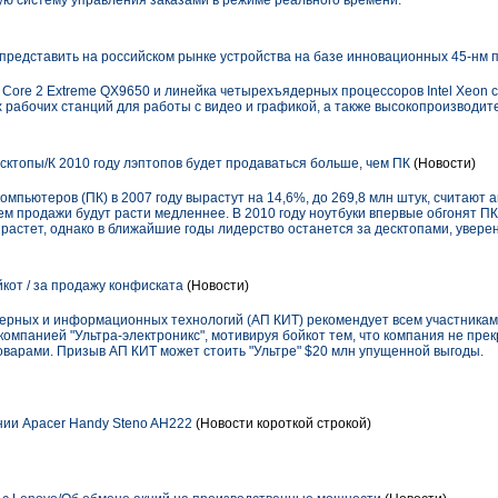
ю систему управления заказами в режиме реального времени.
представить на российском рынке устройства на базе инновационных 45-нм п
Core 2 Extreme QX9650 и линейка четырехъядерных процессоров Intel Xeon 
 рабочих станций для работы с видео и графикой, а также высокопроизводит
сктопы/К 2010 году лэптопов будет продаваться больше, чем ПК
(Новости)
пьютеров (ПК) в 2007 году вырастут на 14,6%, до 269,8 млн штук, считают а
м продажи будут расти медленнее. В 2010 году ноутбуки впервые обгонят ПК
растет, однако в ближайшие годы лидерство останется за десктопами, увере
кот / за продажу конфиската
(Новости)
ерных и информационных технологий (АП КИТ) рекомендует всем участника
омпанией "Ультра-электроникс", мотивируя бойкот тем, что компания не пре
оварами. Призыв АП КИТ может стоить "Ультре" $20 млн упущенной выгоды.
нии Apacer Handy Steno AH222
(Новости короткой строкой)