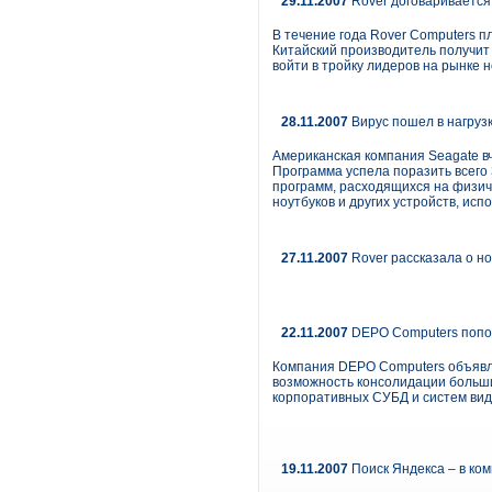
29.11.2007
Rover договаривается
В течение года Rover Computers п
Китайский производитель получит 
войти в тройку лидеров на рынке н
28.11.2007
Вирус пошел в нагруз
Американская компания Seagate вч
Программа успела поразить всего
программ, расходящихся на физиче
ноутбуков и других устройств, и
27.11.2007
Rover рассказала о н
22.11.2007
DEPO Computers попол
Компания DEPO Computers объявля
возможность консолидации больши
корпоративных СУБД и систем ви
19.11.2007
Поиск Яндекса – в ко