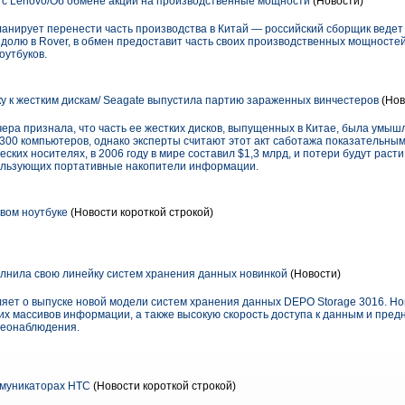
 с Lenovo/Об обмене акций на производственные мощности
(Новости)
ланирует перенести часть производства в Китай — российский сборщик ведет
долю в Rover, в обмен предоставит часть своих производственных мощностей
оутбуков.
ку к жестким дискам/ Seagate выпустила партию зараженных винчестеров
(Нов
ера признала, что часть ее жестких дисков, выпущенных в Китае, была умыш
 300 компьютеров, однако эксперты считают этот акт саботажа показательны
ских носителях, в 2006 году в мире составил $1,3 млрд, и потери будут рас
спользующих портативные накопители информации.
овом ноутбуке
(Новости короткой строкой)
нила свою линейку систем хранения данных новинкой
(Новости)
ет о выпуске новой модели систем хранения данных DEPO Storage 3016. Но
х массивов информации, а также высокую скорость доступа к данным и пред
деонаблюдения.
ммуникаторах HTC
(Новости короткой строкой)