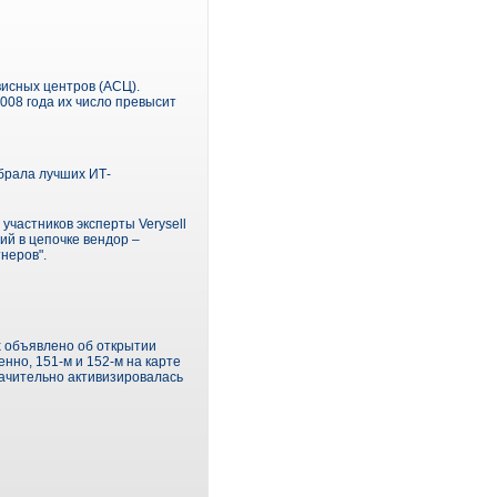
висных центров (АСЦ).
008 года их число превысит
обрала лучших ИТ-
участников эксперты Verysell
ий в цепочке вендор –
неров".
х объявлено об открытии
нно, 151-м и 152-м на карте
начительно активизировалась