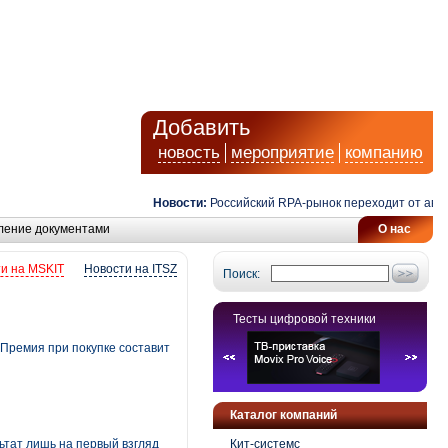
Добавить
новость
мероприятие
компанию
Новости:
Российский RPA-рынок переходит от автомат
ление документами
О нас
и на MSKIT
Новости на ITSZ
Поиск:
Тесты цифровой техники
 Премия при покупке составит
Каталог компаний
льтат лишь на первый взгляд
Кит-системс