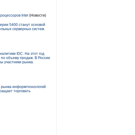
роцессоров Intel
(Новости)
серии 5400 станут основой
ельных серверных систем.
налитики IDC. На этот год
 по объему продаж. В России
ны участники рынка.
м рынка информтехнологий
кращает торговать