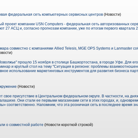
овая федеральная сеть компьютерных сервисных центров
(Новости)
вый проект компании USN Computers - федеральная сеть авторизованных сер
т 27 АСЦ и, согласно прогнозам компании, уже по итогам первого квартала 2
 Самара совместно с компаниями Allied Telesis, MGE OPS Systems и Lanmaster с
овости)
Поволжье" прошло 15 ноября в столице Башкортостана, в городе Уфе. Для его 
еминар и круглый стол на тему "Ситуация в регионе: проблемы взаимоотношен
вное использование маркетинговых инструментов для развития бизнеса парт
окружение
(Новости)
т свое присутствие в Центральном федеральном округе. В частности, на дня
алашихе. Они стали ее первыми магазинами сети в этих городах, и, одновреме
лы» соответственно. Напомним, что эта розничная сеть в последнее время з
зали о совместной работе
(Новости короткой строкой)