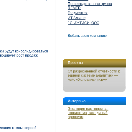
Производственная группа
REMER
Градиентех
ИТ Альянс
1С-ИЖТИСИ, ООО
Добавь свою компанию
ажи будут консолидироваться
овоцирует рост продаж
Проекты
От разрозненной отчетности к
единой системе аналитики —
кейс «Холодильник.ру»
Интервью
Эволюция партнерства:
экосистема, как единый
организм
живания компьютерной