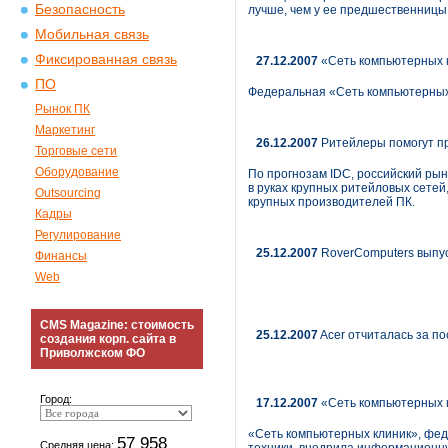
Безопасность
лучше, чем у ее предшественницы:
Мобильная связь
Фиксированная связь
27.12.2007
«Сеть компьютерных к
ПО
Федеральная «Сеть компьютерных 
Рынок ПК
Маркетинг
26.12.2007
Ритейлеры помогут п
Торговые сети
Оборудование
По прогнозам IDC, российский рын
в руках крупных ритейловых сетей
Outsourcing
крупных производителей ПК.
Кадры
Регулирование
25.12.2007
RoverComputers выпус
Финансы
Web
CMS Magazine: стоимость
25.12.2007
Acer отчиталась за по
создания корп. сайта в
Приволжском ФО
Город:
17.12.2007
«Сеть компьютерных к
«Сеть компьютерных клиник», фед
57 958
Средняя цена: