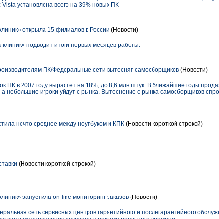
 Vista установлена всего на 39% новых ПК
линик» открыла 15 филиалов в России
(Новости)
клиник» подводит итоги первых месяцев работы.
роизводителям ПК/Федеральные сети вытеснят самосборщиков
(Новости)
ок ПК в 2007 году вырастет на 18%, до 8,6 млн штук. В ближайшие годы прод
, а небольшие игроки уйдут с рынка. Вытеснение с рынка самосборщиков спр
тила нечто среднее между ноутбуком и КПК
(Новости короткой строкой)
ставки
(Новости короткой строкой)
линик» запустила on-line мониторинг заказов
(Новости)
еральная сеть сервисных центров гарантийного и послегарантийного обслу