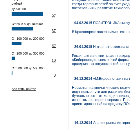
коснулись они не только ассортим
рублей
среди торговых сетей за счет ухо
потребления и развитие технологи
До 50 000
97
04.02.2015
ПОЗИТРОНИКА выступи
От 50 000 до 100 000
67
В Красноярске завершились ежего
От 100 000 до 200 000
32
26.01.2015
Интернет-рывок на ст
От 200 000 до 300 000
Россия активно впитывает традици
«Киберпонедельнике», чей формат
10
праздничных покупок ритейлеры у
От 300 000 до 500 000
3
26.12.2014
«М.Видео» ставит на 
Несмотря на впечатляющие резуль
Все типы сайтов
ищут новые пути для развития би
буквально все – от холодильников
известные интернет-сервисы. Посл
ориентированный на продажу ПО и
16.12.2014
Анализ рынка интернет