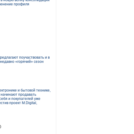
ть новую волну консолидации
изменение профиля
редлагают поучаствовать и в
недавно «горячий» сезон
ктронике и бытовой технике,
и начинают продавать
 себя и покупателей уже
тив проект M.Digital,
)