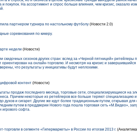
ента и спроса, но и бизнеса в целом: кризисные тренды вынудили рынок нача
да и покупок. На ассортимент и спрос больше влияния, чем кризис, оказало 
й.
ла партнером турнира по настольному футболу
(Новости 2.0)
дные соревнования по кикеру.
арте недели
(Новости)
и скидочных сезонов других стран: вслед за «Черной пятницей» ритейлеры п
 ориентирован на онлайн-торговлю. И несмотря на кризис и завершившийся 
верены, что результаты у инициативы будут неплохими.
цифровой контент
(Новости)
таты продаж последнего месяца, торговые сети, специализирующиеся на эле
знеса. Причем некоторые из ретейлеров все больше теряют специализацию 
 до духов и сигарет. Другие же идут более традиционным путем, открывая для
едним путем в преддверии Нового года пошла торговая сеть «М.Видео», запус
 игрового софта.
-торговли в сегменте «Гипермаркеты» в России по итогам 2013 г.
(Аналитика