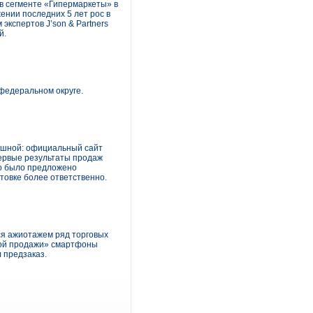
 в сегменте «Гипермаркеты» в
ении последних 5 лет рос в
экспертов J’son & Partners
й.
федеральном округе.
пешной: официальный сайт
первые результаты продаж
то было предложено
товке более ответственно.
мся ажиотажем ряд торговых
чной продажи» смартфоны
л предзаказ.