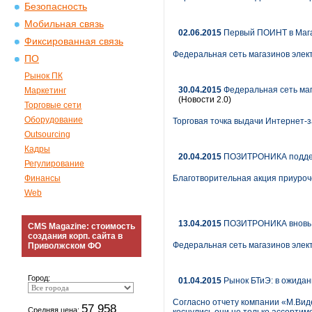
Безопасность
Мобильная связь
02.06.2015
Первый ПОИНТ в Магад
Фиксированная связь
Федеральная сеть магазинов эле
ПО
Рынок ПК
30.04.2015
Федеральная сеть маг
Маркетинг
(Новости 2.0)
Торговые сети
Оборудование
Торговая точка выдачи Интернет-
Outsourcing
Кадры
20.04.2015
ПОЗИТРОНИКА поддерж
Регулирование
Финансы
Благотворительная акция приуроч
Web
13.04.2015
ПОЗИТРОНИКА вновь по
CMS Magazine: стоимость
создания корп. сайта в
Федеральная сеть магазинов элек
Приволжском ФО
Город:
01.04.2015
Рынок БТиЭ: в ожидан
Согласно отчету компании «М.Виде
57 958
Средняя цена: