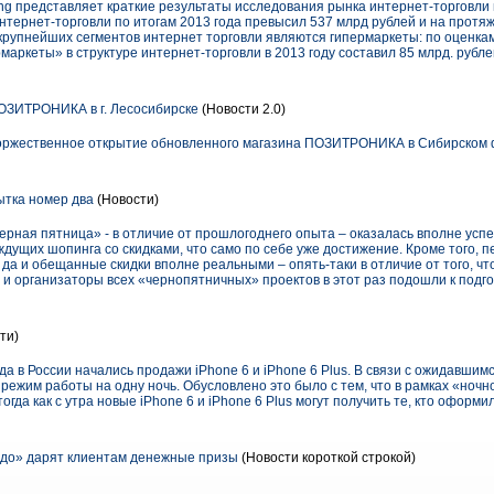
ting представляет краткие результаты исследования рынка интернет-торговли
интернет-торговли по итогам 2013 года превысил 537 млрд рублей и на протяж
 крупнейших сегментов интернет торговли являются гипермаркеты: по оценкам 
маркеты» в структуре интернет-торговли в 2013 году составил 85 млрд. рубле
ОЗИТРОНИКА в г. Лесосибирске
(Новости 2.0)
торжественное открытие обновленного магазина ПОЗИТРОНИКА в Сибирском 
ытка номер два
(Новости)
рная пятница» - в отличие от прошлогоднего опыта – оказалась вполне ус
ждущих шопинга со скидками, что само по себе уже достижение. Кроме того, 
да и обещанные скидки вполне реальными – опять-таки в отличие от того, ч
 и организаторы всех «чернопятничных» проектов в этот раз подошли к подго
ти)
ода в России начались продажи iPhone 6 и iPhone 6 Plus. В связи с ожидавши
 режим работы на одну ночь. Обусловлено это было с тем, что в рамках «но
гда как с утра новые iPhone 6 и iPhone 6 Plus могут получить те, кто оформи
до» дарят клиентам денежные призы
(Новости короткой строкой)