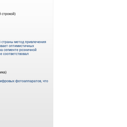
 строкой)
й страны метод привлечения
ывает оптимистичных
на сегменте розничной
не соответствовал
ика)
 цифровых фотоаппаратов, что