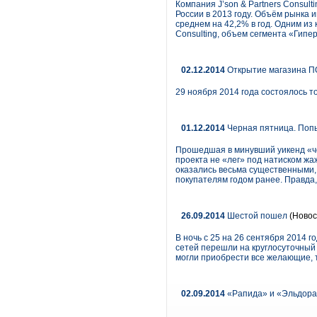
Компания J’son & Partners Consul
России в 2013 году. Объём рынка 
среднем на 42,2% в год. Одним из
Consulting, объем сегмента «Гипер
02.12.2014
Открытие магазина П
29 ноября 2014 года состоялось 
01.12.2014
Черная пятница. Поп
Прошедшая в минувший уикенд «че
проекта не «лег» под натиском жа
оказались весьма существенными, 
покупателям годом ранее. Правда,
26.09.2014
Шестой пошел
(Новос
В ночь с 25 на 26 сентября 2014 г
сетей перешли на круглосуточный
могли приобрести все желающие, то
02.09.2014
«Рапида» и «Эльдора