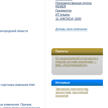
Производственная группа
REMER
Градиентех
ИТ Альянс
1С-ИЖТИСИ, ООО
Добавь свою компанию
жегородской области
Проекты
От разрозненной отчетности к
единой системе аналитики —
кейс «Холодильник.ру»
Интервью
артнера компании Intel.
Эволюция партнерства:
экосистема, как единый
организм
ные изменения. Причем,