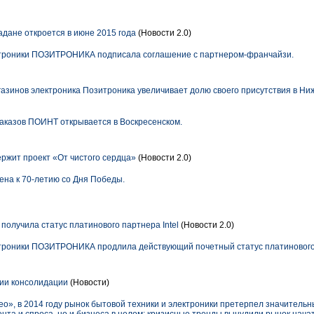
ане откроется в июне 2015 года
(Новости 2.0)
ктроники ПОЗИТРОНИКА подписала соглашение с партнером-франчайзи.
азинов электроника Позитроника увеличивает долю своего присутствия в Ни
заказов ПОИНТ открывается в Воскресенском.
ит проект «От чистого сердца»
(Новости 2.0)
ена к 70-летию со Дня Победы.
лучила статус платинового партнера Intel
(Новости 2.0)
троники ПОЗИТРОНИКА продлила действующий почетный статус платинового п
ии консолидации
(Новости)
о», в 2014 году рынок бытовой техники и электроники претерпел значитель