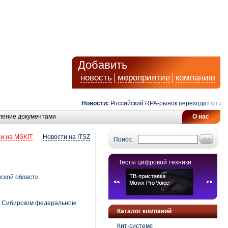
Добавить
новость
мероприятие
компанию
Новости:
Российский RPA-рынок переходит от автома
ление документами
О нас
и на MSKIT
Новости на ITSZ
Поиск:
Тесты цифровой техники
ской области.
в Сибирском федеральном
Каталог компаний
Кит-системс