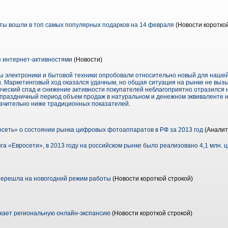
еты вошли в топ самых популярных подарков на 14 февраля
(Новости короткой
 интернет-активностями
(Новости)
 электроники и бытовой техники опробовали относительно новый для наше
. Маркетинговый ход оказался удачным, но общая ситуация на рынке не выз
ический спад и снижение активности покупателей неблагоприятно отразился 
в праздничный период объем продаж в натуральном и денежном эквиваленте 
ачительно ниже традиционных показателей.
сеть» о состоянии рынка цифровых фотоаппаратов в РФ за 2013 год
(Аналит
а «Евросети», в 2013 году на российском рынке было реализовано 4,1 млн.
перешла на новогодний режим работы
(Новости короткой строкой)
ает региональную онлайн-экспансию
(Новости короткой строкой)