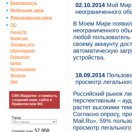
Безопасность
02.10.2014
Мой Мир 
Мобильная связь
неограниченного о
Фиксированная связь
В Моем Мире появил
ПО
неограниченного объ
Рынок ПК
любой пользователь 
Маркетинг
своему аккаунту дост
Торговые сети
автоматическую загр
Оборудование
устройства.
Outsourcing
Кадры
Регулирование
18.09.2014
Пользова
Финансы
просмотр легальног
Web
Российский рынок ле
CMS Magazine: стоимость
перспективным – ауд
создания корп. сайта в
Приволжском ФО
растет высокими тем
Согласно опросу, п
Город:
Mail.Ru», 59% пользо
просмотр легального
57 958
Средняя цена: