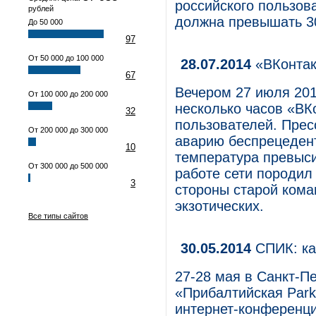
российского пользова
рублей
должна превышать 30
До 50 000
97
От 50 000 до 100 000
28.07.2014
«ВКонтак
67
Вечером 27 июля 2014
От 100 000 до 200 000
несколько часов «ВК
32
пользователей. Прес
От 200 000 до 300 000
аварию беспрецедент
10
температура превыси
От 300 000 до 500 000
работе сети породил
3
стороны старой кома
экзотических.
Все типы сайтов
30.05.2014
СПИК: ка
27-28 мая в Санкт-П
«Прибалтийская Park
интернет-конференци