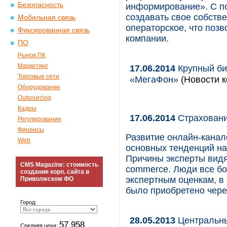
Безопасность
информирование». C п
создавать свое собств
Мобильная связь
операторское, что позв
Фиксированная связь
компании.
ПО
Рынок ПК
Маркетинг
17.06.2014
Крупный би
Торговые сети
«МегаФон»
(Новости к
Оборудование
Outsourcing
Кадры
17.06.2014
Страховани
Регулирование
Финансы
Развитие онлайн-канал
Web
основных тенденций на
Причины эксперты видят
CMS Magazine: стоимость
commerce. Люди все бо
создания корп. сайта в
экспертным оценкам, в
Приволжском ФО
было приобретено чере
Город:
28.05.2013
Центральны
57 958
Средняя цена: