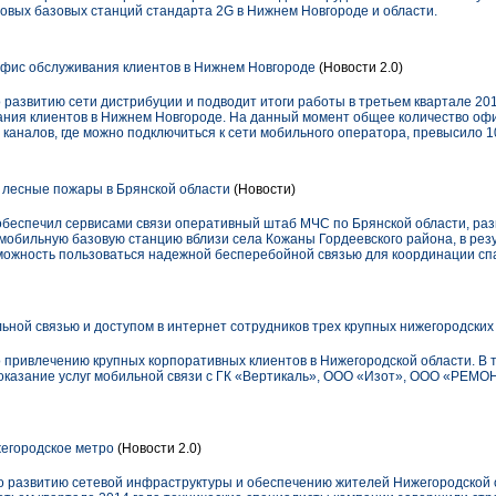
новых базовых станций стандарта 2G в Нижнем Новгороде и области.
фис обслуживания клиентов в Нижнем Новгороде
(Новости 2.0)
азвитию сети дистрибуции и подводит итоги работы в третьем квартале 201
ния клиентов в Нижнем Новгороде. На данный момент общее количество офи
 каналов, где можно подключиться к сети мобильного оператора, превысило 1
лесные пожары в Брянской области
(Новости)
еспечил сервисами связи оперативный штаб МЧС по Брянской области, раз
мобильную базовую станцию вблизи cела Кожаны Гордеевского района, в рез
ожность пользоваться надежной бесперебойной связью для координации сп
ной связью и доступом в интернет сотрудников трех крупных нижегородских
привлечению крупных корпоративных клиентов в Нижегородской области. В т
оказание услуг мобильной связи с ГК «Вертикаль», ООО «Изот», ООО «РЕМО
егородское метро
(Новости 2.0)
 развитию сетевой инфраструктуры и обеспечению жителей Нижегородской 