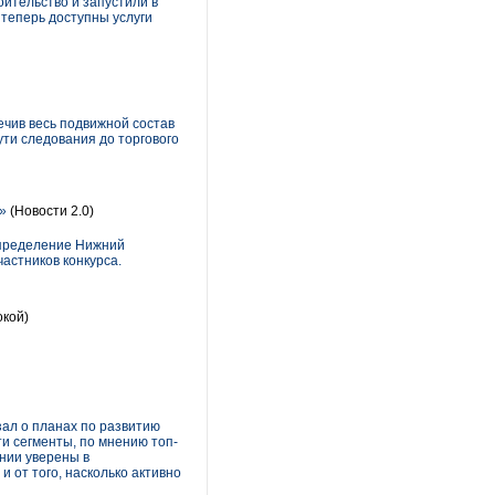
ительство и запустили в
теперь доступны услуги
чив весь подвижной состав
ти следования до торгового
»
(Новости 2.0)
спределение Нижний
астников конкурса.
окой)
зал о планах по развитию
и сегменты, по мнению топ-
нии уверены в
и от того, насколько активно