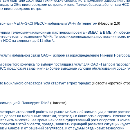
етьем квартале 2014 года технические специалисты компании завершили стро
андарта 2G в нижегородском метрополитене. Таким образом, абонентам НСС 
ях нижегородского метро.
трички «МЕГА–ЭКСПРЕСС» мобильным Wi-Fi Интернетом
(Новости 2.0)
тупила телекоммуникационным партнером проекта «ВМЕСТЕ В МЕГУ», обеспе
рнетом по технологии Wi–Fi. Теперь нижегородцам на протяжении всего пу
т НСС на скорости до 512 кбит/с.
услуги мобильной связи ОАО «Газпром газораспределение Нижний Новгород
открытого конкурса по выбору поставщика услуг для ОАО «Газпром газора
СС предложил заказчику наиболее выгодные условия обслуживания среди уч
о мобильного оператора Yota стартует в трех городах
(Новости короткой стр
коммерцией. Планирует Tele2
(Новости)
которые итоги своей работы на рынке мобильной коммерции, а также расска
ия делает на мобильные платежи, переводы и банковские сервисы. Именно эт
еспечить в ближайшее время наиболее существенный рост оборотов. В компа
оектов в этой области, правда, зависеть сценарий развития ситуации будет 
исы банков, и от решений регулятора, и от судьбы ряда новых технологий.