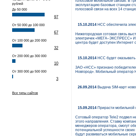
голосовой мобильной связью. В тр
рублей
эксплуатацию базовые станции ст
голосовой связи на всех 14 станци
До 50 000
97
15.10.2014
НСС обеспечила элек
От 50 000 до 100 000
67
Нижегородская сотовая связь выс
электричек «МЕГА–ЭКСПРЕСС» Инте
От 100 000 до 200 000
центра будет доступен Интернет о
32
От 200 000 до 300 000
15.10.2014
НСС будет оказывать 
10
ЗАО «НСС» признано победителем 
От 300 000 до 500 000
Новгород». Мобильный оператор Н
3
26.09.2014
Выдача SIM-карт новог
Все типы сайтов
15.09.2014
Прирасти мобильной 
Сотовый оператор Tele2 подвел не
этого направления. Ставку компан
менеджеров оператора, смогут об
потенциальной успешности своих пр
будут развиваться мобильные серв