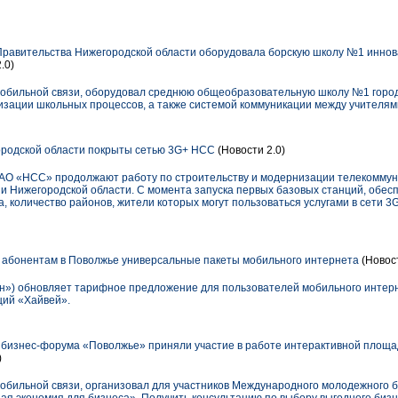
Правительства Нижегородской области оборудовала борскую школу №1 инно
.0)
 мобильной связи, оборудовал среднюю общеобразовательную школу №1 горо
изации школьных процессов, а также системой коммуникации между учителям
ородской области покрыты сетью 3G+ НСС
(Новости 2.0)
ЗАО «НСС» продолжают работу по строительству и модернизации телекомму
и Нижегородской области. С момента запуска первых базовых станций, обес
, количество районов, жители которых могут пользоваться услугами в сети 3G
 абонентам в Поволжье универсальные пакеты мобильного интернета
(Новос
») обновляет тарифное предложение для пользователей мобильного интерн
ций «Хайвей».
 бизнес-форума «Поволжье» приняли участие в работе интерактивной площа
)
мобильной связи, организовал для участников Международного молодежного