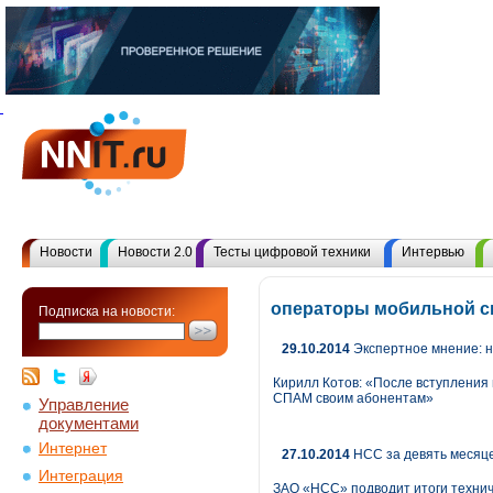
Новости
Новости 2.0
Тесты цифровой техники
Интервью
операторы мобильной св
Подписка на новости:
29.10.2014
Экспертное мнение: 
Кирилл Котов: «После вступления 
СПАМ своим абонентам»
Управление
документами
Интернет
27.10.2014
НСС за девять месяце
Интеграция
ЗАО «НСС» подводит итоги техниче