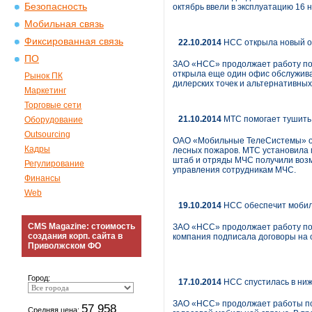
Безопасность
октябрь ввели в эксплуатацию 16 
Мобильная связь
Фиксированная связь
22.10.2014
НСС открыла новый о
ПО
ЗАО «НСС» продолжает работу по р
открыла еще один офис обслужива
Рынок ПК
дилерских точек и альтернативных
Маркетинг
Торговые сети
21.10.2014
МТС помогает тушить 
Оборудование
Outsourcing
ОАО «Мобильные ТелеСистемы» об
Кадры
лесных пожаров. МТС установила 
штаб и отряды МЧС получили возм
Регулирование
управления сотрудникам МЧС.
Финансы
Web
19.10.2014
НСС обеспечит мобиль
CMS Magazine: стоимость
ЗАО «НСС» продолжает работу по 
создания корп. сайта в
компания подписала договоры на 
Приволжском ФО
Город:
17.10.2014
НСС спустилась в ниж
ЗАО «НСС» продолжает работы по
57 958
Средняя цена: