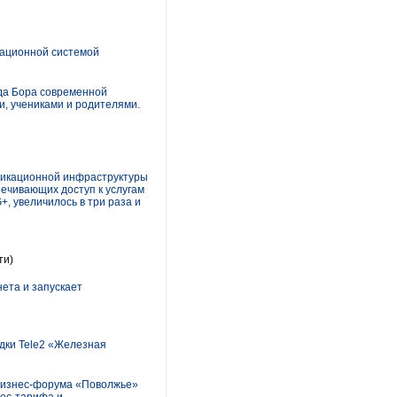
вационной системой
да Бора современной
и, учениками и родителями.
никационной инфраструктуры
печивающих доступ к услугам
+, увеличилось в три раза и
ти)
ета и запускает
дки Tele2 «Железная
 бизнес-форума «Поволжье»