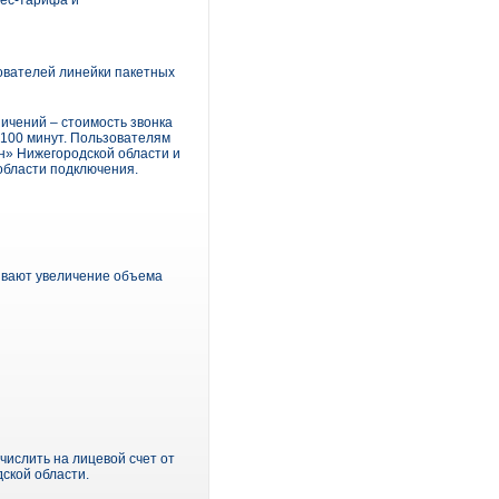
нес-тарифа и
ователей линейки пакетных
ичений – стоимость звонка
 100 минут. Пользователям
н» Нижегородской области и
области подключения.
ривают увеличение объема
ислить на лицевой счет от
дской области.