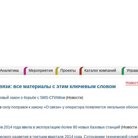
Аналитика
Мероприятия
Проекты
Каталог компаний
Управ
Новост
язи: все материалы с этим ключевым словом
новый закон о борьбе с SMS-СПАМом
(Новости)
в силу поправок к закону «О связи» у оператора появляется легальное обосн
в 2014 года ввела в эксплуатацию более 80 новых базовых станций
(Новости 
ского развития в третьем квартале 2014 года. Сотрудники технической служ