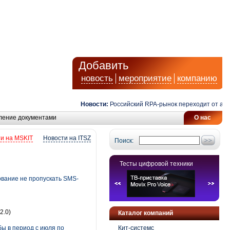
Добавить
новость
мероприятие
компанию
Новости:
Российский RPA-рынок переходит от автомат
ление документами
О нас
и на MSKIT
Новости на ITSZ
Поиск:
Тесты цифровой техники
ование не пропускать SMS-
2.0)
Каталог компаний
бы в период с июля по
Кит-системс