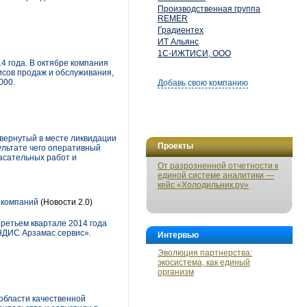
Производственная группа
REMER
Градиентех
ИТ Альянс
1С-ИЖТИСИ, ООО
4 года. В октябре компания
сов продаж и обслуживания,
000.
Добавь свою компанию
вернутый в месте ликвидации
Проекты
ультате чего оперативный
асательных работ и
От разрозненной отчетности к
единой системе аналитики —
кейс «Холодильник.ру»
 компаний
(Новости 2.0)
ретьем квартале 2014 года
НДИС Арзамас сервис».
Интервью
Эволюция партнерства:
экосистема, как единый
организм
области качественной