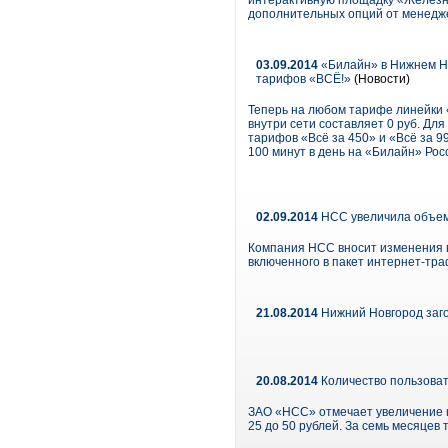
интерактивную площадку «Железна
дополнительных опций от менедже
03.09.2014
«Билайн» в Нижнем Но
тарифов «ВСЁ!»
(Новости)
Теперь на любом тарифе линейки 
внутри сети составляет 0 руб. Д
тарифов «Всё за 450» и «Всё за 
100 минут в день на «Билайн» Ро
02.09.2014
НСС увеличила объем 
Компания НСС вносит изменения в
включенного в пакет интернет-траф
21.08.2014
Нижний Новгород заго
20.08.2014
Количество пользоват
ЗАО «НСС» отмечает увеличение к
25 до 50 рублей. За семь месяцев