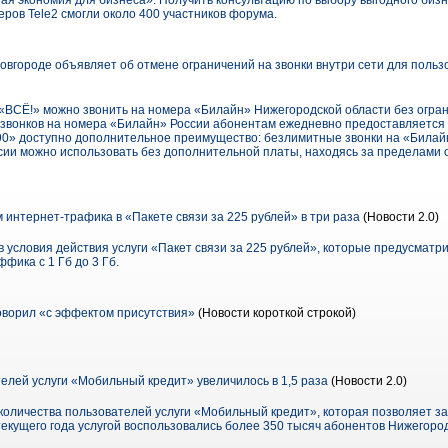
я экономия для бизнеса». Получить консультацию по выбору выгодного биз
ров Tele2 смогли около 400 участников форума.
вгороде объявляет об отмене ограничений на звонки внутри сети для польз
«ВСЁ!» можно звонить на номера «Билайн» Нижегородской области без огран
ля звонков на номера «Билайн» России абонентам ежедневно предоставляется
990» доступно дополнительное преимущество: безлимитные звонки на «Билай
ссии можно использовать без дополнительной платы, находясь за пределами 
интернет-трафика в «Пакете связи за 225 рублей» в три раза
(Новости 2.0)
 условия действия услуги «Пакет связи за 225 рублей», которые предусмат
фика с 1 Гб до 3 Гб.
ворил «с эффектом присутствия»
(Новости короткой строкой)
елей услуги «Мобильный кредит» увеличилось в 1,5 раза
(Новости 2.0)
оличества пользователей услуги «Мобильный кредит», которая позволяет зач
 текущего года услугой воспользовались более 350 тысяч абонентов Нижегоро