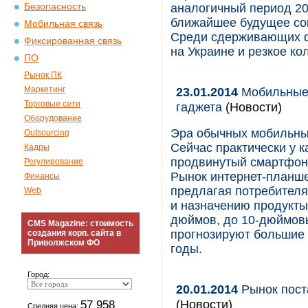
Безопасность
аналогичный период 201
ближайшее будущее со
Мобильная связь
Среди сдерживающих ф
Фиксированная связь
на Украине и резкое ко
ПО
Рынок ПК
Маркетинг
23.01.2014
Мобильные 
Торговые сети
гаджета
(Новости)
Оборудование
Эра обычных мобильны
Outsourcing
Сейчас практически у 
Кадры
продвинутый смартфон,
Регулирование
Рынок интернет-планше
Финансы
предлагая потребител
Web
и назначению продукты
дюймов, до 10-дюймов
CMS Magazine: стоимость
прогнозируют большие 
создания корп. сайта в
Приволжском ФО
годы.
Город:
20.01.2014
Рынок пост
(Новости)
57 958
Средняя цена: