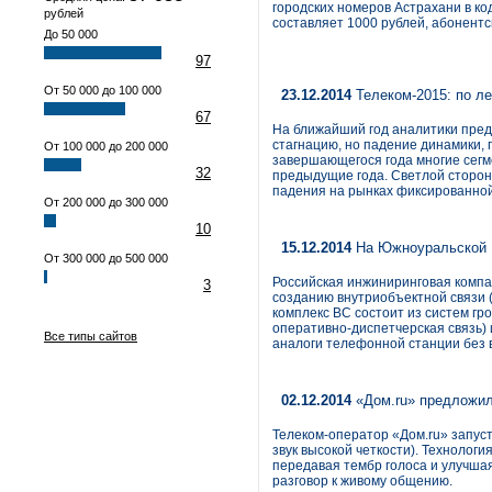
городских номеров Астрахани в ко
рублей
составляет 1000 рублей, абонентс
До 50 000
97
От 50 000 до 100 000
23.12.2014
Телеком-2015: по л
67
На ближайший год аналитики пред
стагнацию, но падение динамики, 
От 100 000 до 200 000
завершающегося года многие сегм
32
предыдущие года. Светлой сторон
падения на рынках фиксированной
От 200 000 до 300 000
10
15.12.2014
На Южноуральской Г
От 300 000 до 500 000
Российская инжиниринговая компа
3
созданию внутриобъектной связи 
комплекс ВС состоит из систем гр
оперативно-диспетчерская связь) 
Все типы сайтов
аналоги телефонной станции без 
02.12.2014
«Дом.ru» предложил
Телеком-оператор «Дом.ru» запусти
звук высокой четкости). Технолог
передавая тембр голоса и улучша
разговор к живому общению.