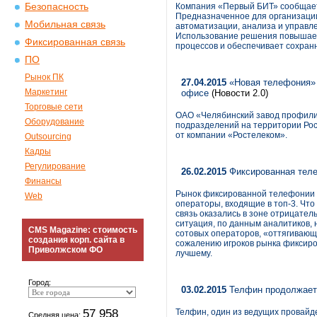
Безопасность
Компания «Первый БИТ» сообщает
Предназначенное для организации
Мобильная связь
автоматизации, анализа и управл
Использование решения повышает 
Фиксированная связь
процессов и обеспечивает сохранн
ПО
Рынок ПК
27.04.2015
«Новая телефония» 
Маркетинг
офисе
(Новости 2.0)
Торговые сети
ОАО «Челябинский завод профили
Оборудование
подразделений на территории Ро
от компании «Ростелеком».
Outsourcing
Кадры
Регулирование
26.02.2015
Фиксированная телеф
Финансы
Рынок фиксированной телефонии в
Web
операторы, входящие в топ-3. Что 
связь оказались в зоне отрицатель
ситуация, по данным аналитиков, 
CMS Magazine: стоимость
сотовых операторов, «оттягивающ
создания корп. сайта в
сожалению игроков рынка фиксиро
Приволжском ФО
лучшему.
Город:
03.02.2015
Телфин продолжает 
57 958
Телфин, один из ведущих провайд
Средняя цена: