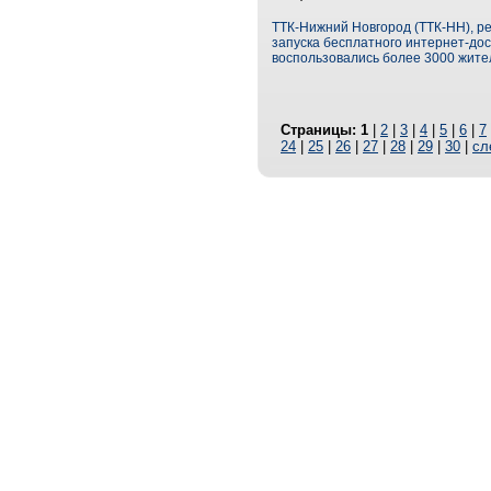
ТТК-Нижний Новгород (ТТК-НН), р
запуска бесплатного интернет-дос
воспользовались более 3000 жите
Страницы:
1
|
2
|
3
|
4
|
5
|
6
|
7
24
|
25
|
26
|
27
|
28
|
29
|
30
|
сл