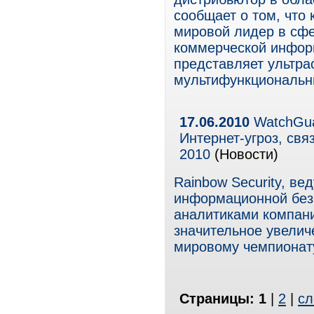
сообщает о том, что 
мировой лидер в сфе
коммерческой инфор
представляет ультр
мультифункциональны
17.06.2010
WatchGua
Интернет-угроз, св
2010
(Новости)
Rainbow Security, в
информационной безо
аналитиками компан
значительное увелич
мировому чемпионату
Страницы:
1
|
2
|
сл