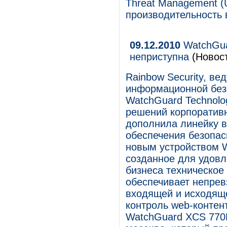
Threat Management (
производительность
09.12.2010
WatchGua
неприступна
(Новост
Rainbow Security, в
информационной безо
WatchGuard Technolog
решений корпоратив
дополнила линейку 
обеспечения безопас
новым устройством 
созданное для удовл
бизнеса техническо
обеспечивает непрев
входящей и исходяще
контроль web-контен
WatchGuard XCS 770