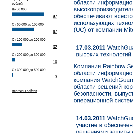
области информацион
рублей
высокопроизводител
До 50 000
обеспечивают всесто
97
использующих техно
От 50 000 до 100 000
(UC) от компании Mit
67
От 100 000 до 200 000
17.03.2011
WatchGuar
32
высоких технологий
От 200 000 до 300 000
10
Компания Rainbow Sec
От 300 000 до 500 000
области информацион
3
компания WatchGuard 
области решений ко
Все типы сайтов
безопасности, выпус
операционной систем
14.03.2011
WatchGuar
участие в обеспече
решениями защиты 