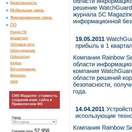
области информацион
Безопасность
решение WatchGuard
Мобильная связь
журнала SC Magazine
Фиксированная связь
информационной без
ПО
Рынок ПК
19.05.2011
WatchGua
Маркетинг
Торговые сети
прибыль в 1 квартал
Оборудование
Компания Rainbow Sec
Outsourcing
Кадры
области информацион
Регулирование
компания WatchGuard 
Финансы
области решений ко
Web
безопасности, получ
года.
CMS Magazine: стоимость
создания корп. сайта в
Приволжском ФО
14.04.2011
Устройст
использующие техно
Город:
Компания Rainbow Sec
57 958
Средняя цена: