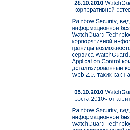
28.10.2010
WatchGua
корпоративной сете
Rainbow Security, в
информационной безо
WatchGuard Technolo
корпоративной инфо
границы возможност
сервиса WatchGuard A
Application Control 
детализированный к
Web 2.0, таких как Fac
05.10.2010
WatchGua
роста 2010» от агент
Rainbow Security, в
информационной безо
WatchGuard Technolo