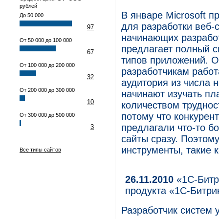
рублей
В январе Microsoft 
До 50 000
для разработки веб-
97
начинающих разработ
От 50 000 до 100 000
предлагает полный с
67
типов приложений. 
От 100 000 до 200 000
разработчикам работ
32
аудитория из числа 
От 200 000 до 300 000
начинают изучать пл
10
количеством трудност
потому что конкурен
От 300 000 до 500 000
предлагали что-то б
3
сайты сразу. Поэтом
инструменты, такие к
Все типы сайтов
26.11.2010
«1С-Битр
продукта «1С-Битри
Разработчик систем 