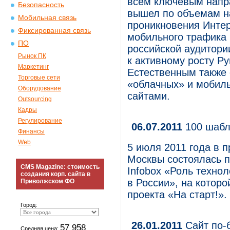
всем ключевым напр
Безопасность
вышел по объемам на
Мобильная связь
проникновения Интер
Фиксированная связь
мобильного трафика 
ПО
российской аудитории
Рынок ПК
к активному росту Р
Маркетинг
Естественным также 
Торговые сети
«облачных» и мобил
Оборудование
сайтами.
Outsourcing
Кадры
Регулирование
06.07.2011
100 шабл
Финансы
Web
5 июля 2011 года в 
Москвы состоялась п
CMS Magazine: стоимость
Infobox «Роль технол
создания корп. сайта в
в России», на котор
Приволжском ФО
проекта «На старт!».
Город:
26.01.2011
Сайт по-б
57 958
Средняя цена: