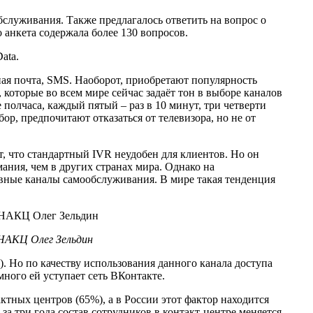
служивания. Также предлагалось ответить на вопрос о
 анкета содержала более 130 вопросов.
ata.
нная почта, SMS. Наоборот, приобретают популярность
 которые во всем мире сейчас задаёт тон в выборе каналов
полчаса, каждый пятый – раз в 10 минут, три четверти
р, предпочитают отказаться от телевизора, но не от
, что стандартный IVR неудобен для клиентов. Но он
ания, чем в других странах мира. Однако на
ивные каналы самообслуживания. В мире такая тенденция
 НАКЦ Олег Зельдин
 Но по качеству использования данного канала доступа
ного ей уступает сеть ВКонтакте.
тных центров (65%), а в России этот фактор находится
за три года состав сотрудников в контакт-центре меняется