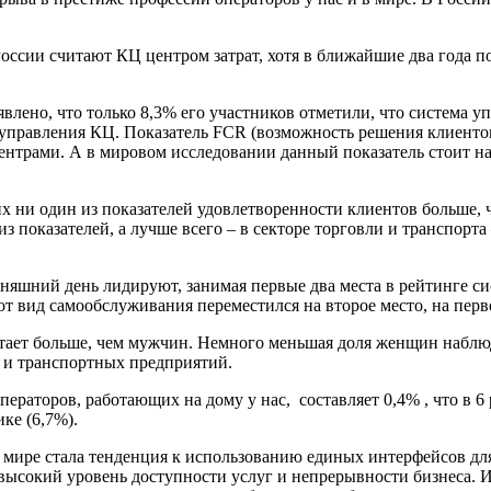
оссии считают КЦ центром затрат, хотя в ближайшие два года п
лено, что только 8,3% его участников отметили, что система у
правления КЦ. Показатель FCR (возможность решения клиентом 
ентрами. А в мировом исследовании данный показатель стоит на
 ни один из показателей удовлетворенности клиентов больше, че
 показателей, а лучше всего – в секторе торговли и транспорта 
дняшний день лидируют, занимая первые два места в рейтинге с
тот вид самообслуживания переместился на второе место, на перв
тает больше, чем мужчин. Немного меньшая доля женщин наблю
х и транспортных предприятий.
аторов, работающих на дому у нас, составляет 0,4% , что в 6 р
ке (6,7%).
 в мире стала тенденция к использованию единых интерфейсов дл
ысокий уровень доступности услуг и непрерывности бизнеса. И