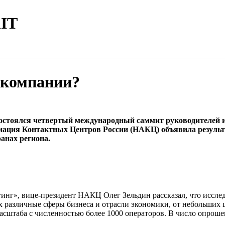
IT
о компании?
 состоялся четвертый международный саммит руководителей
ация Контактных Центров России (НАКЦ) объявила результ
анах региона.
инг», вице-президент НАКЦ Олег Зельдин рассказал, что исслед
 различные сферы бизнеса и отрасли экономики, от небольших 
асштаба с численностью более 1000 операторов. В число опро