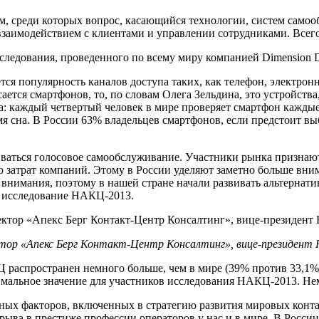
, среди которых вопрос, касающийся технологии, систем самооб
взаимодействием с клиентами и управлении сотрудниками. Всего
ледования, проведенного по всему миру компанией Dimension D
тся популярность каналов доступа таких, как телефон, электро
ется смартфонов, то, по словам Олега Зельдина, это устройства,
: каждый четвертый человек в мире проверяет смартфон каждые 
 сна. В России 63% владельцев смартфонов, если предстоит выбо
ваться голосовое самообслуживание. Участники рынка признают
ю затрат компаний. Этому в России уделяют заметно больше вним
 внимания, поэтому в нашей стране начали развивать альтернат
сь исследование НАКЦ-2013.
тор «Апекс Берг Контакт-Центр Консалтинг», вице-президент
распространен немного больше, чем в мире (39% против 33,1%).
симальное значение для участников исследования НАКЦ-2013. Нем
ных факторов, включенных в стратегию развития мировых контак
рыва в престиже профессии операторов у нас и в мире. В России 