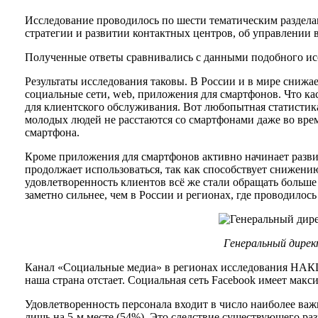
Исследование проводилось по шести тематическим разделам
стратегии и развитии контактных центров, об управлении 
Полученные ответы сравнивались с данными подобного исс
Результаты исследования таковы. В России и в мире снижае
социальные сети, web, приложения для смартфонов. Что каса
для клиентского обслуживания. Вот любопытная статистика
молодых людей не расстаются со смартфонами даже во время
смартфона.
Кроме приложения для смартфонов активно начинает разви
продолжает использоваться, так как способствует снижени
удовлетворенность клиентов всё же стали обращать больше
заметно сильнее, чем в России и регионах, где проводило
Генеральный дирек
Канал «Социальные медиа» в регионах исследования НАКЦ 
наша страна отстает. Социальная сеть Facebook имеет мак
Удовлетворенность персонала входит в число наиболее важ
лишь на 5-м месте (54%). Это следствие существующего раз