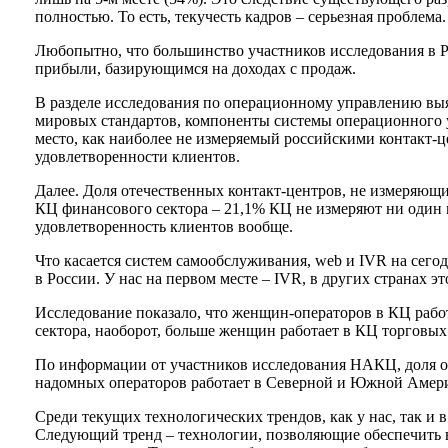
полностью. То есть, текучесть кадров – серьезная проблема.
Любопытно, что большинство участников исследования в Р
прибыли, базирующимся на доходах с продаж.
В разделе исследования по операционному управлению выяв
мировых стандартов, компоненты системы операционного у
место, как наиболее не измеряемый российскими контакт-ц
удовлетворенности клиентов.
Далее. Доля отечественных контакт-центров, не измеряющих
КЦ финансового сектора – 21,1% КЦ не измеряют ни один из
удовлетворенность клиентов вообще.
Что касается систем самообслуживания, web и IVR на сего
в России. У нас на первом месте – IVR, в других странах э
Исследование показало, что женщин-операторов в КЦ рабо
сектора, наоборот, больше женщин работает в КЦ торговы
По информации от участников исследования НАКЦ, доля опер
надомных операторов работает в Северной и Южной Амери
Среди текущих технологических трендов, как у нас, так и
Следующий тренд – технологии, позволяющие обеспечить в