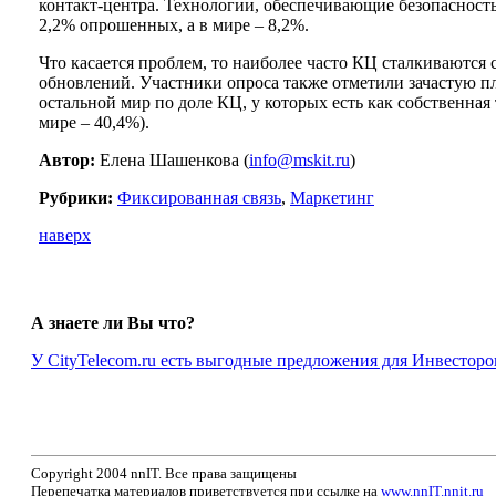
контакт-центра. Технологии, обеспечивающие безопасность
2,2% опрошенных, а в мире – 8,2%.
Что касается проблем, то наиболее часто КЦ сталкиваются
обновлений. Участники опроса также отметили зачастую пл
остальной мир по доле КЦ, у которых есть как собственная
мире – 40,4%).
Автор:
Елена Шашенкова (
info@mskit.ru
)
Рубрики:
Фиксированная связь
,
Маркетинг
наверх
А знаете ли Вы что?
У CityTelecom.ru есть выгодные предложения для Инвесторо
Copyright 2004 nnIT. Все права защищены
Перепечатка материалов приветствуется при ссылке на
www.nnIT.nnit.ru