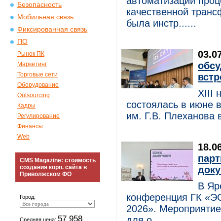
автоматизации проц
Безопасность
качественной транс
Мобильная связь
была инстр......
Фиксированная связь
ПО
03.0
Рынок ПК
обсу
Маркетинг
Торговые сети
встр
Оборудование
XIII
Outsourcing
состоялась в июне 
Кадры
им. Г.В. Плеханова 
Регулирование
Финансы
Web
18.0
парт
CMS Magazine: стоимость
создания корп. сайта в
доку
Приволжском ФО
В Яр
конференция ГК «Э
Город:
2026». Мероприятие
57 958
для о......
Средняя цена: