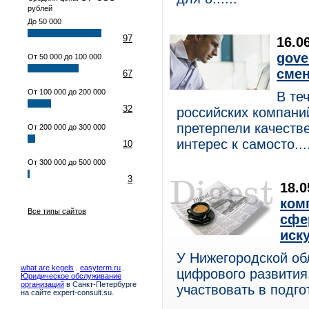
рублей
До 50 000
97
16.0
gove
От 50 000 до 100 000
смен
67
От 100 000 до 200 000
В те
32
российских компани
претерпели качест
От 200 000 до 300 000
интерес к самосто....
10
От 300 000 до 500 000
3
18.
ком
Все типы сайтов
сфе
иск
У Нижегородской об
what are kegels
.
easyterm.ru
.
цифрового развития
Юридическое обслуживание
организаций
в Санкт-Петербурге
участвовать в подгот
на сайте expert-consult.su.