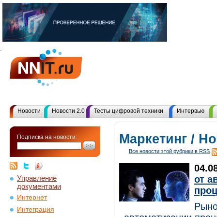
Новости
Новости 2.0
Тесты цифровой техники
Интервью
Маркетинг / Н
Подписка на новости:
Все новости этой рубрики в RSS
04.0
Управление
от а
документами
проц
Интернет
Рыно
Интеграция