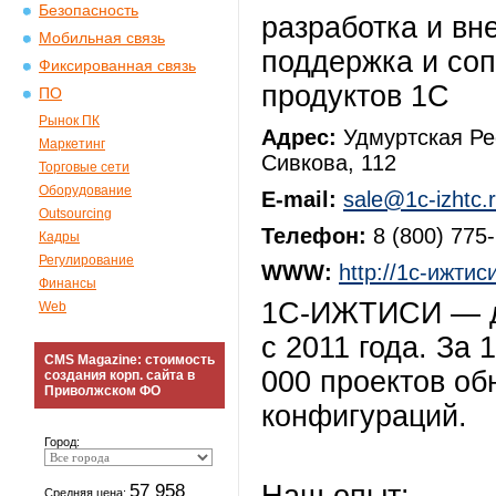
Безопасность
разработка и вн
Мобильная связь
поддержка и со
Фиксированная связь
продуктов 1С
ПО
Рынок ПК
Адрес:
Удмуртская Ре
Маркетинг
Сивкова, 112
Торговые сети
Оборудование
E-mail:
sale@1c-izhtc.
Outsourcing
Телефон:
8 (800) 775
Кадры
Регулирование
WWW:
http://1с-ижтис
Финансы
1С-ИЖТИСИ — д
Web
с 2011 года. За
CMS Magazine: стоимость
000 проектов об
создания корп. сайта в
Приволжском ФО
конфигураций.
Город:
57 958
Средняя цена: