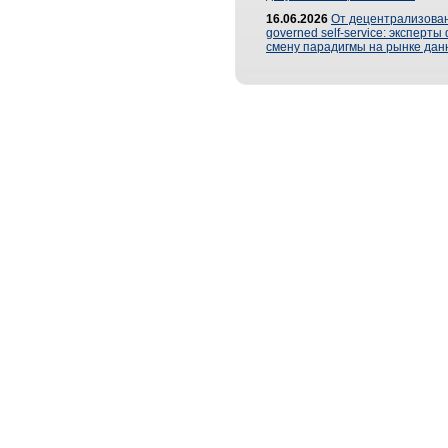
16.06.2026
От децентрализован
governed self-service: эксперт
смену парадигмы на рынке дан