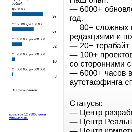
Наш опыт:
рублей
— 6000+ обновл
До 50 000
год.
97
От 50 000 до 100 000
— 80+ сложных 
67
редакциями и п
От 100 000 до 200 000
— 20+ терабайт
32
— 100+ проектов
От 200 000 до 300 000
10
со сторонними 
От 300 000 до 500 000
— 6000+ часов в
3
аутстаффинга с
Все типы сайтов
Статусы:
— Центр разрабо
арматура 12 а500с цены
минимальны
— Центр Реальн
— Центр компет