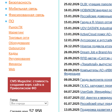
Безопасность
25.02.2026
DLBI: утекшие пароли
Мобильная связь
16.01.2026
НОВИКОМ внедрил рос
Фиксированная связь
15.01.2026
Российские доменные 
ПО
15.01.2026
Гарда и R-Vision опт
Рынок ПК
15.01.2026
UDV DATAPK Industria
Маркетинг
13.01.2026
ActiveCloud помог АО
Торговые сети
12.01.2026
Аутсорсинг и аутстаф
Оборудование
26.12.2025
Hisense подвела итог
Outsourcing
26.09.2025
Dream Job и Brand An
Кадры
26.09.2025
RFID-метки «Силтэк» в
Регулирование
Финансы
25.09.2025
«Триафлай» выпустил
Web
09.09.2025
Компьютеры АО «ИВК»
Федерации
09.09.2025
Гарда выяснила осно
CMS Magazine: стоимость
создания корп. сайта в
04.09.2025
ГК ICL запускает про
Приволжском ФО
04.07.2025
UserGate, Минцифры 
03.07.2025
ИИ, финтех и междун
Город:
01.07.2025
Российский опыт пре
13.05.2025
Поддержка развития к
57 958
Средняя цена: