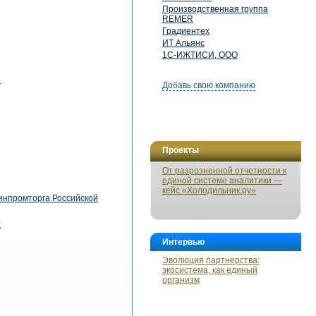
Производственная группа
REMER
Градиентех
ИТ Альянс
1С-ИЖТИСИ, ООО
я
Добавь свою компанию
Проекты
От разрозненной отчетности к
единой системе аналитики —
кейс «Холодильник.ру»
инпромторга Российской
х
Интервью
Эволюция партнерства:
экосистема, как единый
организм