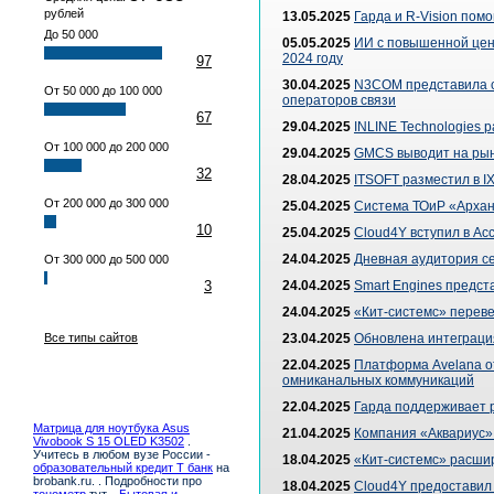
рублей
13.05.2025
Гарда и R-Vision пом
До 50 000
05.05.2025
ИИ с повышенной цен
2024 году
97
30.04.2025
N3COM представила с
От 50 000 до 100 000
операторов связи
67
29.04.2025
INLINE Technologies
От 100 000 до 200 000
29.04.2025
GMCS выводит на рын
32
28.04.2025
ITSOFT разместил в I
От 200 000 до 300 000
25.04.2025
Система ТОиР «Арханг
10
25.04.2025
Cloud4Y вступил в А
24.04.2025
Дневная аудитория се
От 300 000 до 500 000
3
24.04.2025
Smart Engines предс
24.04.2025
«Кит-системс» перев
Все типы сайтов
23.04.2025
Обновлена интеграци
22.04.2025
Платформа Avelana о
омниканальных коммуникаций
22.04.2025
Гарда поддерживает 
Матрица для ноутбука Asus
21.04.2025
Компания «Аквариус»
Vivobook S 15 OLED K3502
.
Учитесь в любом вузе России -
18.04.2025
«Кит-системс» расши
образовательный кредит Т банк
на
brobank.ru. . Подробности про
18.04.2025
Cloud4Y предоставил