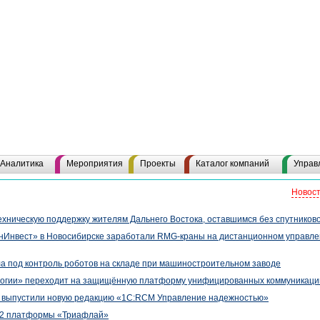
Аналитика
Мероприятия
Проекты
Каталог компаний
Управ
Новост
ехническую поддержку жителям Дальнего Востока, оставшимся без спутников
нИнвест» в Новосибирске заработали RMG-краны на дистанционном управл
под контроль роботов на складе при машиностроительном заводе
гии» переходит на защищённую платформу унифицированных коммуникаци
 выпустили новую редакцию «1С:RCM Управление надежностью»
.2 платформы «Триафлай»