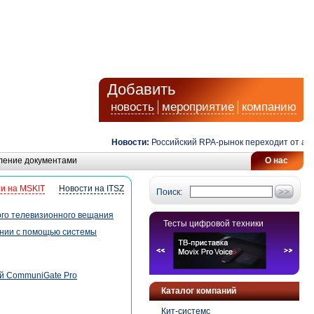
Добавить
новость
мероприятие
компанию
Новости:
Российский RPA-рынок переходит от автом
ление документами
О нас
и на MSKIT
Новости на ITSZ
Поиск:
ого телевизионного вещания
Тесты цифровой техники
ении с помощью системы
й CommuniGate Pro
Каталог компаний
Кит-системс