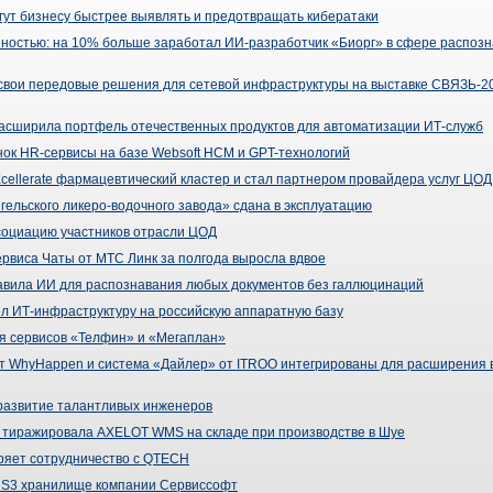
огут бизнесу быстрее выявлять и предотвращать кибератаки
ностью: на 10% больше заработал ИИ-разработчик «Биорг» в сфере распозн
вои передовые решения для сетевой инфраструктуры на выставке СВЯЗЬ-20
 расширила портфель отечественных продуктов для автоматизации ИТ-служб
ок HR-сервисы на базе Websoft HCM и GPT-технологий
Xcellerate фармацевтический кластер и стал партнером провайдера услуг ЦОД
ельского ликеро-водочного завода» сдана в эксплуатацию
ссоциацию участников отрасли ЦОД
рвиса Чаты от МТС Линк за полгода выросла вдвое
тавила ИИ для распознавания любых документов без галлюцинаций
ел ИТ-инфраструктуру на российскую аппаратную базу
я сервисов «Телфин» и «Мегаплан»
т WhyHappen и система «Дайлер» от ITROO интегрированы для расширения
развитие талантливых инженеров
 тиражировала AXELOT WMS на складе при производстве в Шуе
ряет сотрудничество с QTECH
 S3 хранилище компании Сервиссофт