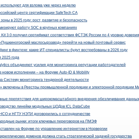
 используют для взлома уже через неделю
сийский центр сертификации SafeTech CA
зоны в 2025 году: рост, развитие и безопасность
имизируют работу SOC в крупных компаниях
l Kit 3.0 получил сертификат соответствия ФСТЭК России по 4 уровню довери
 «Пушкиногорский маслосырзавод» перейти на новый почтовый сервис
финг в финтехе: какие ИТ-специалисты будут востребованы в 2026 году
и 2025 года
alytics объединяют усилия для мониторинга репутации работодателей
 новом исполнении – на Форуме Auto-ID & Mobility
а Систему мониторинга тендерной деятельности
 включены в Реестры промышленной продукции и электронной продукции М
вные препятствия для широкомасштабного внедрения обезличивания данны
изводство линейки модульных ЦОДов ICL DataCube
НСО и НГТУ НЭТИ договорились о сотрудничестве
ародные рынки: итоги ключевых переговоров на ПМЭФ
дставлен на Форуме по управлению интернетом в Норвергии
ириллических доменов должна стать стратегической задачей государства