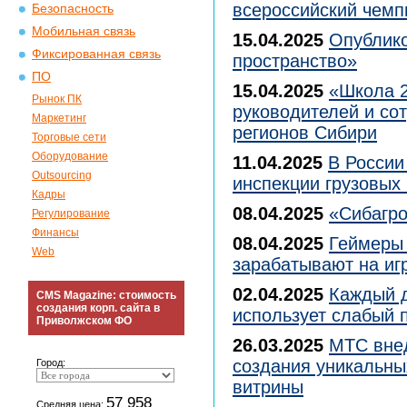
всероссийский чемп
Безопасность
Мобильная связь
15.04.2025
Опублико
Фиксированная связь
пространство»
ПО
15.04.2025
«Школа 2
Рынок ПК
руководителей и со
Маркетинг
регионов Сибири
Торговые сети
Оборудование
11.04.2025
В России
Outsourcing
инспекции грузовых
Кадры
08.04.2025
«Сибагро
Регулирование
Финансы
08.04.2025
Геймеры 
Web
зарабатывают на иг
02.04.2025
Каждый д
CMS Magazine: стоимость
создания корп. сайта в
использует слабый 
Приволжском ФО
26.03.2025
МТС внед
создания уникальны
Город:
витрины
57 958
Средняя цена: