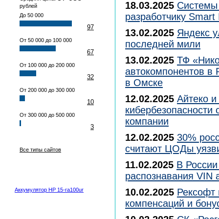
18.03.2025
Системы 
рублей
разработчику Smart 
До 50 000
97
13.02.2025
Яндекс у
От 50 000 до 100 000
последней мили
67
13.02.2025
ТФ «Нико
От 100 000 до 200 000
автокомпонентов в
32
в Омске
От 200 000 до 300 000
12.02.2025
Айтеко и
10
кибербезопасности 
От 300 000 до 500 000
компании
3
12.02.2025
30% росс
считают ЦОДы уяз
Все типы сайтов
11.02.2025
В России
распознавания VIN 
Аккумулятор HP 15-ra100ur
10.02.2025
Рексофт 
компенсаций и бону