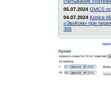
считывание платежн
05.07.2024
GMCS по
04.07.2024
Konica M
«ЭвоКом» при перех
365
назад
Архив
показать новости 2.0 по тематике
за период
c
Выво
по