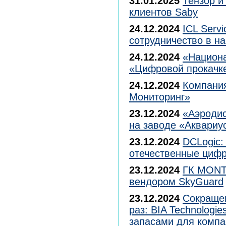
31.01.2025
Тензор и
клиентов Saby
24.12.2024
ICL Serv
сотрудничество в н
24.12.2024
«Национа
«Цифровой прокачке
24.12.2024
Компания
Мониторинг»
23.12.2024
«Аэродис
на заводе «Аквариу
23.12.2024
DCLogic:
отечественные циф
23.12.2024
ГК MONT 
вендором SkyGuard
23.12.2024
Сокращен
раз: BIA Technologi
запасами для компан