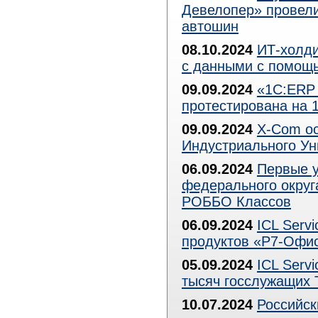
Девелопер» провели
автошин
08.10.2024
ИТ-холди
с данными с помощь
09.09.2024
«1С:ERP
протестирована на 
09.09.2024
X-Com ос
Индустриального Ун
06.09.2024
Первые у
федерального округ
РОББО Классов
06.09.2024
ICL Serv
продуктов «Р7-Офи
05.09.2024
ICL Serv
тысяч госслужащих 
10.07.2024
Российск