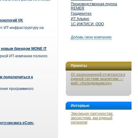
Производственная группа
REMER
Градиентех
ИТ Альянс
хнологий VK
1С-ИЖТИСИ, ООО
ет ИТ-инфраструктуру на
Добавь свою компанию
д новым брендом WONE IT
орной ИТ-компании полного
Проекты
От разрозненной отчетности к
ам подключиться к
единой системе аналитики —
кейс «Холодильник.ру»
ления программного
Интервью
Эволюция партнерства:
экосистема, как единый
организм
аутсорсинга eCom-