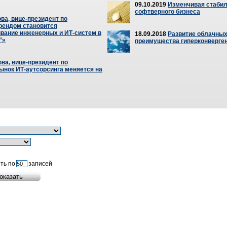
09.10.2019
Изменчивая стабил
софтверного бизнеса
ва, вице-президент по
рендом становится
вание инженерных и ИТ-систем в
18.09.2018
Развитие облачных
”»
преимущества гиперконверге
ва, вице-президент по
ынок ИТ-аутсорсинга меняется на
ть по
записей