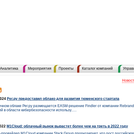
Аналитика
Мероприятия
Проекты
Каталог компаний
Управ
Новост
2024
Рег.ру предоставил облако для развития тюменского стартапа
ичном облаке Рег.ру размещается EASM-решение Findler от компании Rebrand
 в области кибербезопасности использу......
2022
M1Cloud: облачный рынок вырастет более чем на треть в 2022 году
-провайдер M1Cloud компании Stack Group прогнозирует, что рост российског