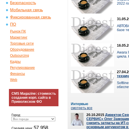
Безопасность
2022 го
Мобильная связь
Фиксированная связь
31.05.
ПО
АВТОВА
базе те
Рынок ПК
Маркетинг
Торговые сети
16.05.
Оборудование
Awara 
Outsourcing
цикла. 
Кадры
Регулирование
27.04.
Финансы
технич
Web
Softli
обеспеч
CMS Magazine: стоимость
создания корп. сайта в
Приволжском ФО
Интервью
смотреть все
20.10.2015
Директор Сер
Город:
СЕРВИС» Олег Замощин:
снизить затраты на ИТ-
57 958
основным аргументом в 
Средняя цена: