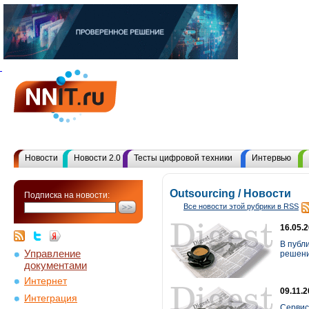
Новости
Новости 2.0
Тесты цифровой техники
Интервью
Outsourcing / Новости
Подписка на новости:
Все новости этой рубрики в RSS
16.05.
В публ
Управление
решений
документами
Интернет
09.11.
Интеграция
Сервис