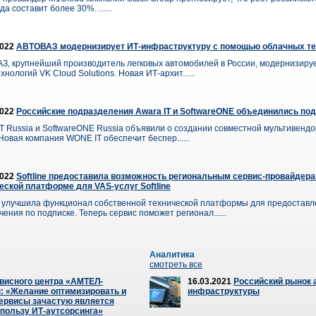
да составит более 30%. ......
2022
АВТОВАЗ модернизирует ИТ-инфраструктуру с помощью облачных те
З, крупнейший производитель легковых автомобилей в России, модернизиру
хнологий VK Cloud Solutions. Новая ИТ-архит......
2022
Российские подразделения Awara IT и SoftwareONE объединились по
IT Russia и SoftwareONE Russia объявили о создании совместной мультивенд
Новая компания WONE IT обеспечит беспер......
2022
Softline предоставила возможность региональным сервис-провайдер
еской платформе для VAS-услуг Softline
ne улучшила функционал собственной технической платформы для предостав
ения по подписке. Теперь сервис поможет регионал......
Аналитика
смотреть все
висного центра «АМТЕЛ-
16.03.2021
Российский рынок 
 «Желание оптимизировать и
инфраструктуры
сервисы зачастую является
пользу ИТ-аутсорсинга»