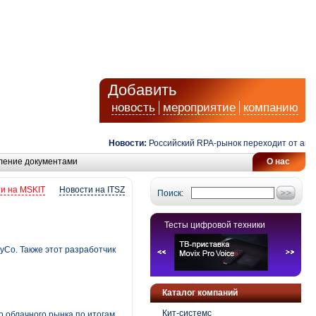
Добавить
новость
мероприятие
компанию
Новости:
Российский RPA-рынок переходит от автома
ление документами
О нас
и на MSKIT
Новости на ITSZ
Поиск:
Тесты цифровой техники
yCo. Также этот разработчик
Каталог компаний
Кит-системс
о облачного рынка по итогам