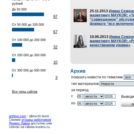
рублей
До 50 000
25.11.2013
Ирина Семено
маркетингу MAYKOR: «Т
97
“совмещенное” обслужи
формате “все включено
От 50 000 до 100 000
67
10.06.2013
Ирина Семено
От 100 000 до 200 000
маркетингу MAYKOR: «Р
качественном уровне»
32
От 200 000 до 300 000
10
От 300 000 до 500 000
Архив
показать новости по тематике
3
тип материалов
за период
Все типы сайтов
c
Выводи
по
arthive.com
- albrecht durer .
Свежие
отзывы работников
Яндекс Лавки
доступны уже
сейчас на rabota-kurieru.ru.