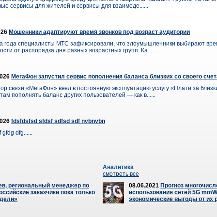
ые сервисы для жителей и сервисы для взаимоде......
026
Мошенники адаптируют время звонков под возраст аудитории
а года специалисты МТС зафиксировали, что злоумышленники выбирают врем
сти от распорядка дня разных возрастных групп. Ка......
2026
МегаФон запустил сервис пополнения баланса близких со своего счет
ор связи «МегаФон» ввел в постоянную эксплуатацию услугу «Плати за близ
ам пополнять баланс других пользователей — как в......
2026
fdsfdsfsd sfdsf sdfsd sdf nvbnvbn
 gfdg dfg......
Аналитика
смотреть все
ев, региональный менеджер по
08.06.2021
Прогноз многочисл
оссийские заказчики пока только
использования сетей 5G mmW
одели»
экономические выгоды от их 