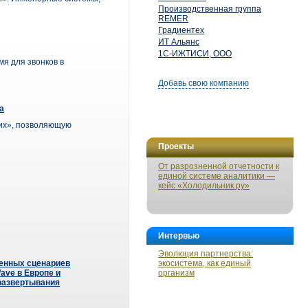
Производственная группа
REMER
Градиентех
ИТ Альянс
1С-ИЖТИСИ, ООО
я для звонков в
Добавь свою компанию
а
ких», позволяющую
Проекты
От разрозненной отчетности к
единой системе аналитики —
кейс «Холодильник.ру»
Интервью
Эволюция партнерства:
енных сценариев
экосистема, как единый
ave в Европе и
организм
развертывания