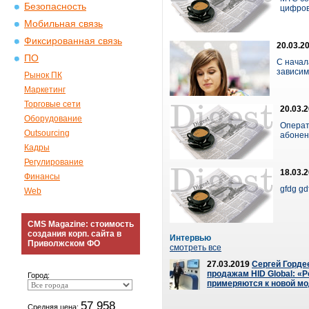
Безопасность
цифров
Мобильная связь
Фиксированная связь
20.03.2
ПО
С начал
зависимо
Рынок ПК
Маркетинг
Торговые сети
20.03.
Оборудование
Операт
Outsourcing
абонент
Кадры
Регулирование
18.03.
Финансы
gfdg gdf
Web
CMS Magazine: стоимость
создания корп. сайта в
Интервью
Приволжском ФО
смотреть все
27.03.2019
Сергей Горде
продажам HID Global: «Р
Город:
примеряются к новой м
57 958
Средняя цена: