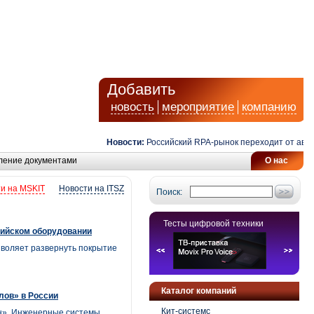
Добавить
новость
мероприятие
компанию
Новости:
Российский RPA-рынок переходит от автома
ление документами
О нас
и на MSKIT
Новости на ITSZ
Поиск:
Тесты цифровой техники
сийском оборудовании
зволяет развернуть покрытие
Каталог компаний
лов» в России
Кит-системс
н». Инженерные системы,