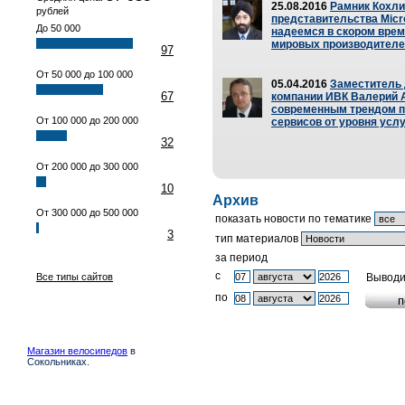
25.08.2016
Рамник Кохли
рублей
представительства Micr
До 50 000
надеемся в скором врем
мировых производител
97
От 50 000 до 100 000
05.04.2016
Заместитель 
67
компании ИВК Валерий Ан
современным трендом п
От 100 000 до 200 000
сервисов от уровня усл
32
От 200 000 до 300 000
10
Архив
От 300 000 до 500 000
показать новости по тематике
3
тип материалов
за период
c
Все типы сайтов
Выводи
по
Магазин велосипедов
в
Сокольниках.