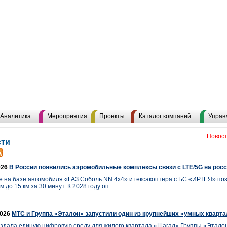
Аналитика
Мероприятия
Проекты
Каталог компаний
Управ
Новост
сти
026
В России появились аэромобильные комплексы связи с LTE/5G на рос
 на базе автомобиля «ГАЗ Соболь NN 4x4» и гексакоптера с БС «ИРТЕЯ» по
 до 15 км за 30 минут. К 2028 году оп......
2026
МТС и Группа «Эталон» запустили один из крупнейших «умных кварта
здала единую цифровую среду для жилого квартала «Шагал» Группы «Этало