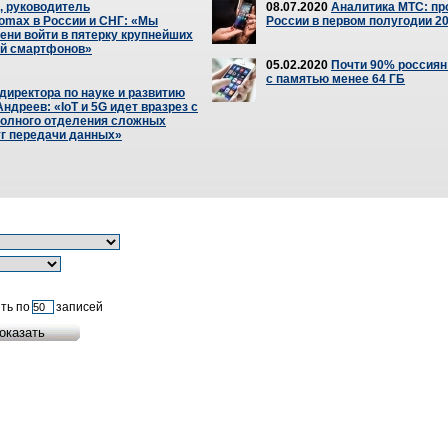
, руководитель
08.07.2020
Аналитика МТС: пр
omax в России и СНГ: «Мы
России в первом полугодии 20
ени войти в пятерку крупнейших
ей смартфонов»
05.02.2020
Почти 90% россия
с памятью менее 64 ГБ
директора по науке и развитию
дреев: «IoT и 5G идет вразрез с
олного отделения сложных
уг передачи данных»
ть по
записей