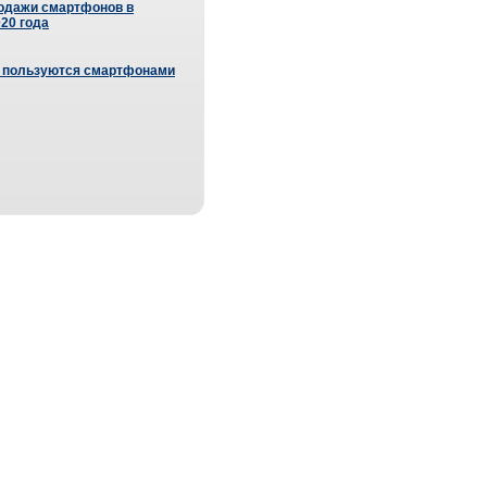
одажи смартфонов в
20 года
н пользуются смартфонами