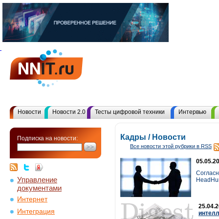
Новости
Новости 2.0
Тесты цифровой техники
Интервью
Кадры / Новости
Подписка на новости:
Все новости этой рубрики в RSS
05.05.2
Согласн
Управление
HeadHunt
документами
Интернет
25.04.
Интеграция
интелл