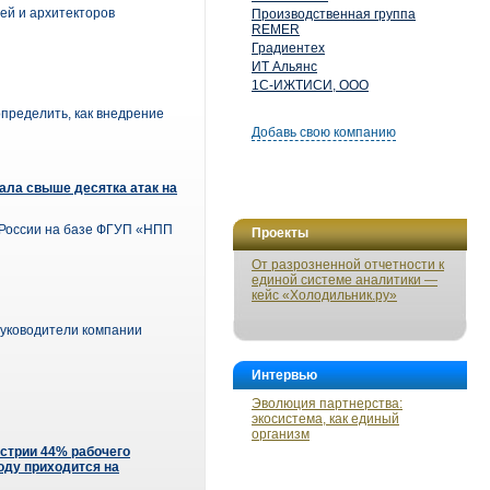
ей и архитекторов
Производственная группа
REMER
Градиентех
ИТ Альянс
1С-ИЖТИСИ, ООО
пределить, как внедрение
Добавь свою компанию
ала свыше десятка атак на
 России на базе ФГУП «НПП
Проекты
От разрозненной отчетности к
единой системе аналитики —
кейс «Холодильник.ру»
Руководители компании
Интервью
Эволюция партнерства:
экосистема, как единый
организм
стрии 44% рабочего
оду приходится на