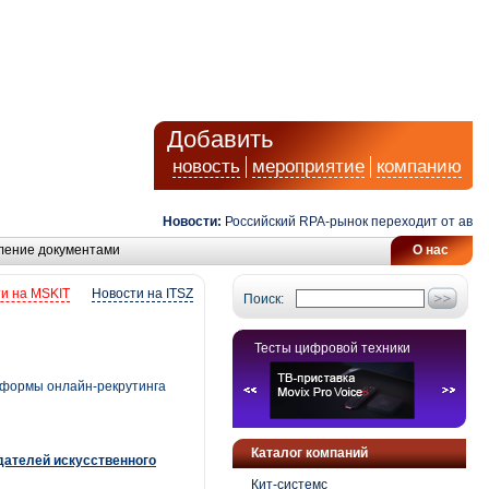
Добавить
новость
мероприятие
компанию
Новости:
Российский RPA-рынок переходит от автома
ление документами
О нас
и на MSKIT
Новости на ITSZ
Поиск:
Тесты цифровой техники
тформы онлайн-рекрутинга
Каталог компаний
дателей искусственного
Кит-системс