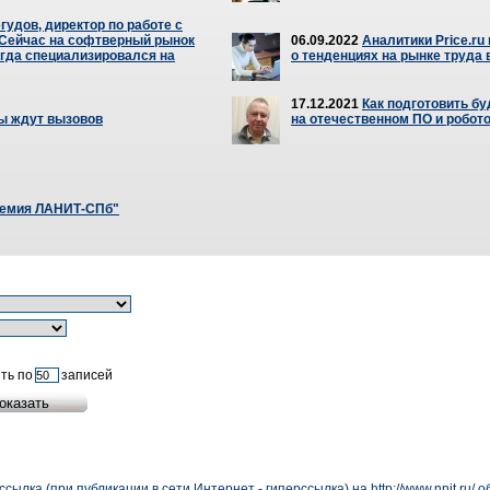
гудов, директор по работе с
«Сейчас на софтверный рынок
06.09.2022
Аналитики Price.ru
егда специализировался на
о тенденциях на рынке труда 
17.12.2021
Как подготовить б
ы ждут вызовов
на отечественном ПО и робот
демия ЛАНИТ-СПб"
ть по
записей
сылка (при публикации в сети Интернет - гиперссылка) на
http://www.nnit.ru/
об