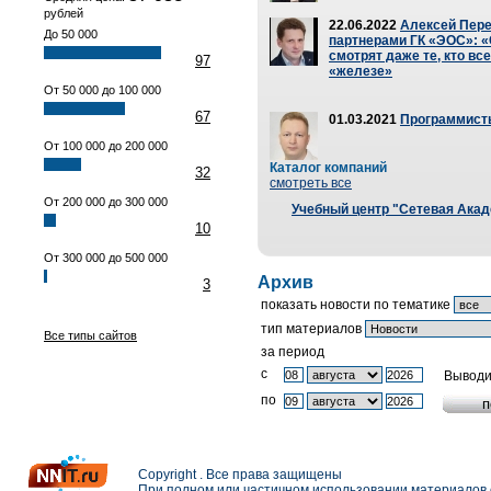
рублей
22.06.2022
Алексей Пере
До 50 000
партнерами ГК «ЭОС»: 
смотрят даже те, кто вс
97
«железе»
От 50 000 до 100 000
67
01.03.2021
Программист
От 100 000 до 200 000
Каталог компаний
32
смотреть все
От 200 000 до 300 000
Учебный центр "Сетевая Ака
10
От 300 000 до 500 000
Архив
3
показать новости по тематике
тип материалов
Все типы сайтов
за период
c
Выводи
по
Copyright . Все права защищены
При полном или частичном использовании материалов с