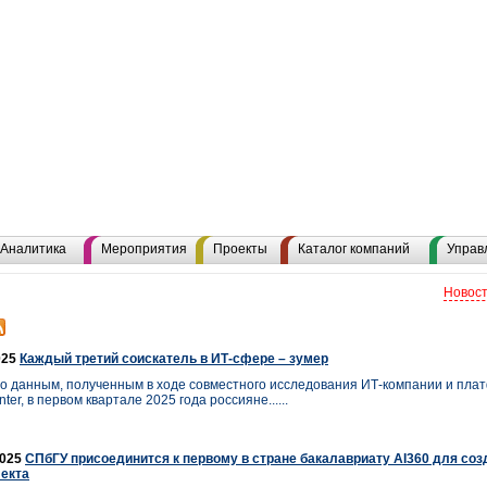
Аналитика
Мероприятия
Проекты
Каталог компаний
Управ
Новост
025
Каждый третий соискатель в ИТ-сфере – зумер
о данным, полученным в ходе совместного исследования ИТ-компании и пла
er, в первом квартале 2025 года россияне......
2025
СПбГУ присоединится к первому в стране бакалавриату AI360 для соз
екта