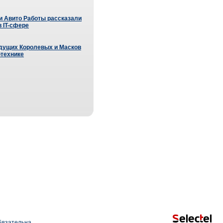
 и Авито Работы рассказали
в IT-сфере
удущих Королевых и Масков
отехнике
язательна