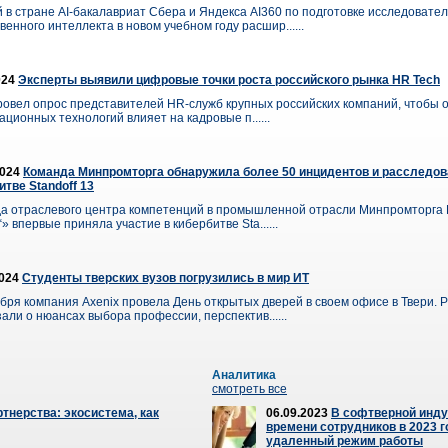
 в стране AI-бакалавриат Сбера и Яндекса AI360 по подготовке исследовател
венного интеллекта в новом учебном году расшир......
024
Эксперты выявили цифровые точки роста российского рынка HR Tech
ровел опрос представителей HR-служб крупных российских компаний, чтобы о
ционных технологий влияет на кадровые п......
2024
Команда Минпромторга обнаружила более 50 инцидентов и расследов
итве Standoff 13
а отраслевого центра компетенций в промышленной отрасли Минпромторга
» впервые приняла участие в кибербитве Sta......
2024
Студенты тверских вузов погрузились в мир ИТ
ября компания Axenix провела День открытых дверей в своем офисе в Твери. 
али о нюансах выбора профессии, перспектив......
Аналитика
смотреть все
тнерства: экосистема, как
06.09.2023
В софтверной инду
времени сотрудников в 2023 г
удаленный режим работы