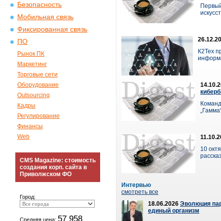
Безопасность
Первый
искусст
Мобильная связь
Фиксированная связь
26.12.2
ПО
К2Тех п
Рынок ПК
информа
Маркетинг
Торговые сети
Оборудование
14.10.
киберб
Outsourcing
Команд
Кадры
„Гамма“
Регулирование
Финансы
Web
11.10.
10 окт
рассказ
CMS Magazine: стоимость
создания корп. сайта в
Приволжском ФО
Интервью
смотреть все
Город:
18.06.2026
Эволюция пар
единый организм
57 958
Средняя цена: