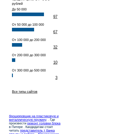
рублей
До 50 000
97
От 50 000 до 100 000
67
От 100 000 до 200 000
32
От 200 000 до 300 000
10
От 300 000 до 500 000
3
Все типы сайтов
брошюровщик на пластиковую и
металлическую пружину
. . Где
произвести
ремонт головки блока
в Питере . Кандидатам стоит
читать
представитель т банка