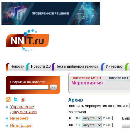
Новости
Новости 2.0
Тесты цифровой техники
Интервью
Новости на MSKIT
Новости на I
Подписка на новости:
Мероприятия
Архив
показать мероприятия по тематике
Управление
документами
за период
c
Интернет
Выво
по
Интеграция