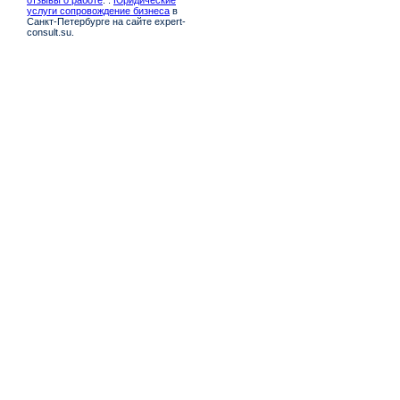
отзывы о работе
. .
Юридические
услуги сопровождение бизнеса
в
Санкт-Петербурге на сайте expert-
consult.su.