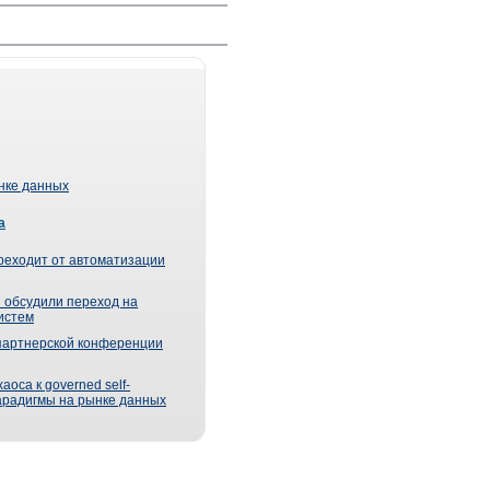
ынке данных
а
реходит от автоматизации
 обсудили переход на
истем
партнерской конференции
оса к governed self-
парадигмы на рынке данных