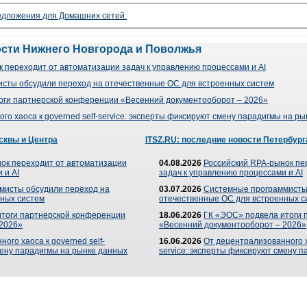
редложения для Домашних сетей.
ости Нижнего Новгорода и Поволжья
 переходит от автоматизации задач к управлению процессами и AI
сты обсудили переход на отечественные ОС для встроенных систем
оги партнерской конференции «Весенний документооборот – 2026»
го хаоса к governed self-service: эксперты фиксируют смену парадигмы на р
сквы и Центра
ITSZ.RU: последние новости Петербург
ок переходит от автоматизации
04.08.2026
Российский RPA-рынок пе
 и AI
задач к управлению процессами и AI
мисты обсудили переход на
03.07.2026
Системные программисты
ных систем
отечественные ОС для встроенных с
итоги партнерской конференции
18.06.2026
ГК «ЭОС» подвела итоги 
 2026»
«Весенний документооборот – 2026»
ого хаоса к governed self-
16.06.2026
От децентрализованного ха
мену парадигмы на рынке данных
service: эксперты фиксируют смену 