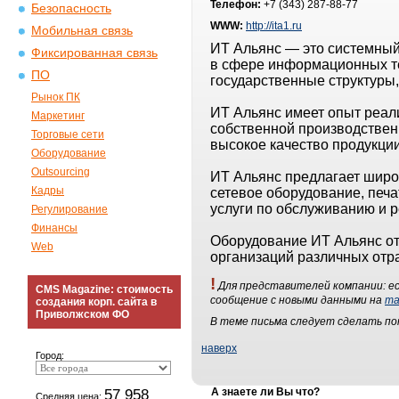
Телефон:
+7 (343) 287-88-77
Безопасность
WWW:
http://ita1.ru
Мобильная связь
ИТ Альянс — это системный
Фиксированная связь
в сфере информационных те
ПО
государственные структуры
Рынок ПК
ИТ Альянс имеет опыт реал
Маркетинг
собственной производственн
Торговые сети
высокое качество продукции
Оборудование
Outsourcing
ИТ Альянс предлагает широ
Кадры
сетевое оборудование, печ
услуги по обслуживанию и 
Регулирование
Финансы
Оборудование ИТ Альянс от
Web
организаций различных отр
!
Для представителей компании: ес
CMS Magazine: стоимость
сообщение с новыми данными на
ma
создания корп. сайта в
Приволжском ФО
В теме письма следует сделать п
наверх
Город:
57 958
А знаете ли Вы что?
Средняя цена: