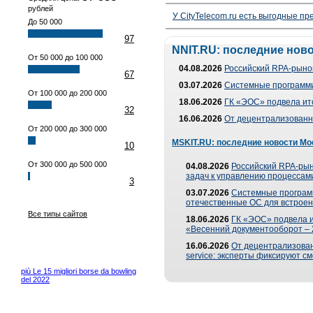
рублей
У CityTelecom.ru есть выгодные п
До 50 000
97
NNIT.RU: последние нов
От 50 000 до 100 000
04.08.2026
Российский RPA-рынок
67
03.07.2026
Системные программи
От 100 000 до 200 000
18.06.2026
ГК «ЭОС» подвела ит
32
16.06.2026
От децентрализованно
От 200 000 до 300 000
MSKIT.RU: последние новости Мо
10
От 300 000 до 500 000
04.08.2026
Российский RPA-рын
задач к управлению процессами
3
03.07.2026
Системные програм
отечественные ОС для встроен
Все типы сайтов
18.06.2026
ГК «ЭОС» подвела 
«Весенний документооборот –
16.06.2026
От децентрализованн
service: эксперты фиксируют с
più Le 15 migliori borse da bowling
del 2022