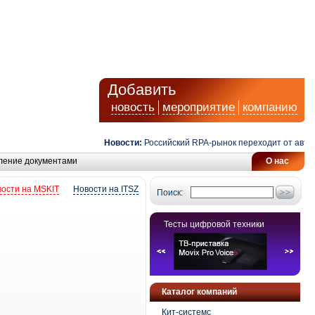
Добавить
новость
мероприятие
компанию
Новости:
Российский RPA-рынок переходит от автомат
ление документами
О нас
ости на MSKIT
Новости на ITSZ
Поиск:
Тесты цифровой техники
Каталог компаний
Кит-системс