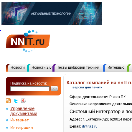
Новости
Новости 2.0
Тесты цифровой техники
Интервью
Каталог компаний на nnIT.r
Подписка на новости:
версия для печати
Сфера деятельности:
Рынок ПК
Основные направления деятельно
Управление
Системный интегратор и по
документами
Адрес:
г. Екатеринбург, 620014 пер
Интернет
E-mail:
it@ita1.ru
Интеграция