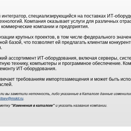
 интегратор, специализирующийся на поставках ИТ-оборудо
хнологий. Компания оказывает услуги для различных отра
, коммерческие компании и предприятия.
изации крупных проектов, в том числе федерального значе
ой базой, что позволяет ей предлагать клиентам конкурен
.
кий ассортимент ИТ-оборудования, включая серверы, сист
атную технику, компьютеры и программное обеспечение. Ко
ремонту ИТ-оборудования.
вечает требованиям импортозамещения и может быть исп
аслей.
ли вы заметили неточность, либо указанные в Каталоге данные изменили
ltsev@mskit.ru
.
ометку
"Изменения в каталоге"
и указать название компании.