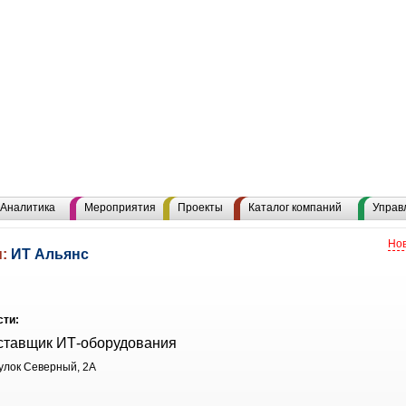
Аналитика
Мероприятия
Проекты
Каталог компаний
Управ
Нов
u:
ИТ Альянс
сти:
ставщик ИТ-оборудования
еулок Северный, 2А