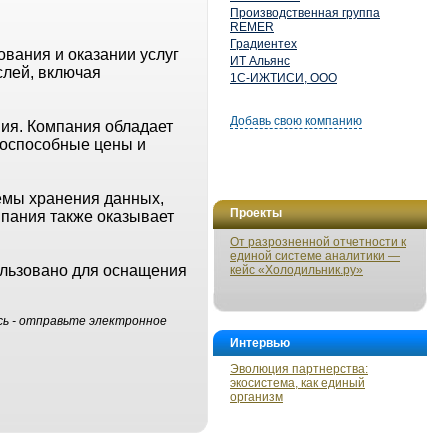
Производственная группа
REMER
Градиентех
вания и оказании услуг
ИТ Альянс
слей, включая
1С-ИЖТИСИ, ООО
Добавь свою компанию
ния. Компания обладает
тоспособные цены и
емы хранения данных,
Проекты
мпания также оказывает
От разрозненной отчетности к
единой системе аналитики —
ользовано для оснащения
кейс «Холодильник.ру»
сь - отправьте электронное
Интервью
Эволюция партнерства:
экосистема, как единый
организм