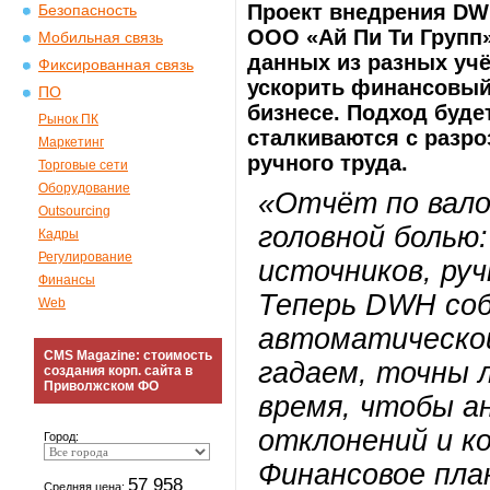
Проект внедрения DW
Безопасность
ООО «Ай Пи Ти Групп»
Мобильная связь
данных из разных уч
Фиксированная связь
ускорить финансовый
ПО
бизнесе. Подход буде
Рынок ПК
сталкиваются с разро
Маркетинг
ручного труда.
Торговые сети
Оборудование
«Отчёт по вало
Outsourcing
головной болью:
Кадры
Регулирование
источников, руч
Финансы
Теперь DWH соб
Web
автоматической
CMS Magazine: стоимость
гадаем, точны 
создания корп. сайта в
Приволжском ФО
время, чтобы а
отклонений и к
Город:
Финансовое пла
57 958
Средняя цена: