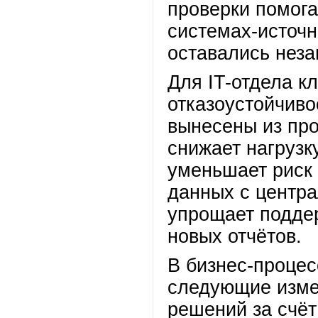
проверки помога
системах-источн
оставались нез
Для IT-отдела 
отказоустойчиво
вынесены из про
снижает нагрузк
уменьшает риск 
данных с центр
упрощает поддер
новых отчётов.
В бизнес-проце
следующие изме
решений за счё