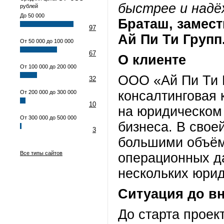
быстрее и надё
рублей
До 50 000
Браташ, замес
97
Ай Пи Ти Групп
От 50 000 до 100 000
67
О клиенте
От 100 000 до 200 000
ООО «Ай Пи Ти 
32
консалтинговая
От 200 000 до 300 000
10
на юридическом
От 300 000 до 500 000
бизнеса. В свое
3
большими объё
Все типы сайтов
операционных да
нескольких юрид
Ситуация до в
До старта проек