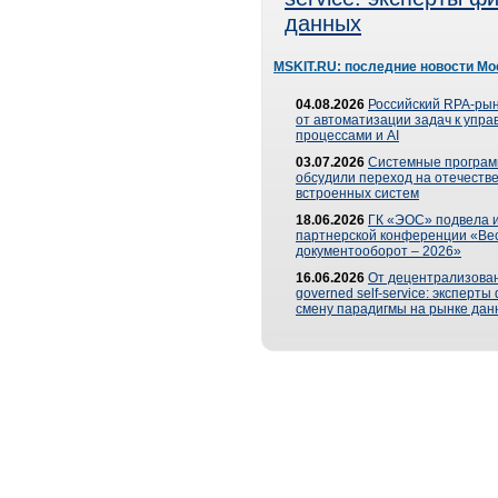
данных
MSKIT.RU: последние новости Мо
04.08.2026
Российский RPA-рын
от автоматизации задач к упр
процессами и AI
03.07.2026
Системные програ
обсудили переход на отечеств
встроенных систем
18.06.2026
ГК «ЭОС» подвела и
партнерской конференции «Ве
документооборот – 2026»
16.06.2026
От децентрализован
governed self-service: эксперт
смену парадигмы на рынке дан