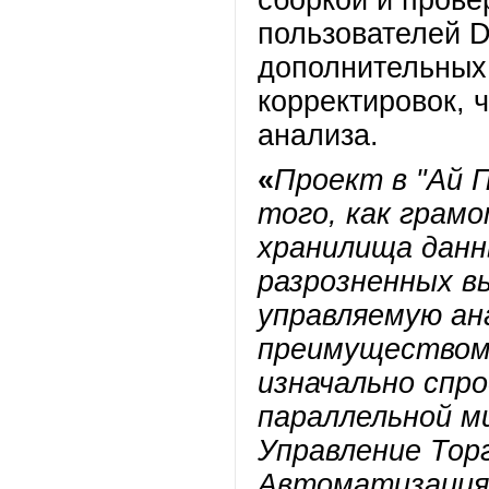
сборкой и прове
пользователей 
дополнительных
корректировок, 
анализа.
«
Проект в "Ай П
того, как грам
хранилища данн
разрозненных вы
управляемую ан
преимуществом
изначально спр
параллельной м
Управление Тор
Автоматизация