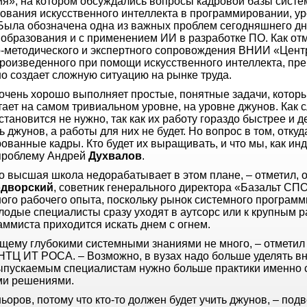
я», на котором обсуждались вопросы кадровой базы систе
ования искусственного интеллекта в программировании, ур
 Была обозначена одна из важных проблем сегодняшнего дн
 образования и с применением ИИ в разработке ПО. Как о
о-методического и экспертного сопровождения ВНИИ «Центр
произведенного при помощи искусственного интеллекта, пр
но создает сложную ситуацию на рынке труда.
 очень хорошо выполняет простые, понятные задачи, котор
ает на самом тривиальном уровне, на уровне джунов. Как 
тановится не нужно, так как их работу гораздо быстрее и
ь джунов, а работы для них не будет. Но вопрос в том, откуд
ванные кадры. Кто будет их выращивать, и что мы, как инд
проблему Андрей
Духвалов
.
что высшая школа недорабатывает в этом плане, – отметил, 
дворский
, советник генерального директора «Базальт СП
ого рабочего опыта, поскольку рынок системного программ
одые специалисты сразу уходят в аутсорс или к крупным р
аммиста приходится искать днем с огнем.
ящему глубокими системными знаниями не много, – отмети
НТЦ ИТ РОСА. – Возможно, в вузах надо больше уделять в
 выпускаемым специалистам нужно больше практики именно 
ыми решениями.
ьоров, потому что кто-то должен будет учить джунов, – под