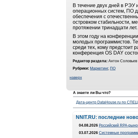
В течение двух дней в РЭУ
операционных систем, ПО д
обеспечения с отечественн
островком стабильности, ме
протяжении тринадцати лет
В этом году на конференции
молодых программистов. Те
среди тех, кому предстоит 
конференция OS DAY состоит
Редактор раздела:
Антон Соловьев 
Рубрики:
Маркетинг
,
ПО
наверх
А знаете ли Вы что?
Дата-центр DataHouse.ru по СПЕЦ-
NNIT.RU: последние нов
04.08.2026
Российский RPA-рынок
03.07.2026
Системные программи