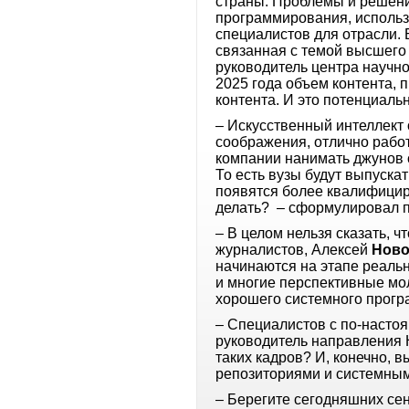
страны. Проблемы и решени
программирования, использ
специалистов для отрасли.
связанная с темой высшего
руководитель центра научн
2025 года объем контента, 
контента. И это потенциаль
– Искусственный интеллект
соображения, отлично работ
компании нанимать джунов с
То есть вузы будут выпускат
появятся более квалифициро
делать? – сформулировал 
– В целом нельзя сказать, 
журналистов, Алексей
Ново
начинаются на этапе реальн
и многие перспективные мол
хорошего системного прогр
– Специалистов с по-насто
руководитель направления 
таких кадров? И, конечно,
репозиториями и системн
– Берегите сегодняшних сен