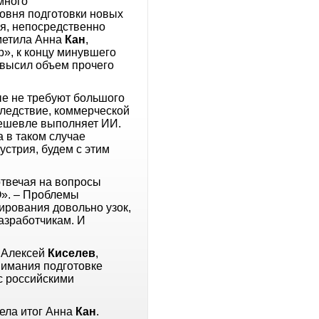
много
овня подготовки новых
я, непосредственно
тметила Анна
Кан
,
», к концу минувшего
евысил объем прочего
ые не требуют большого
следствие, коммерческой
 дешевле выполняет ИИ.
а в таком случае
устрия, будем с этим
отвечая на вопросы
О». – Проблемы
ирования довольно узок,
азработчикам. И
л Алексей
Киселев
,
нимания подготовке
с российскими
вела итог Анна
Кан
.