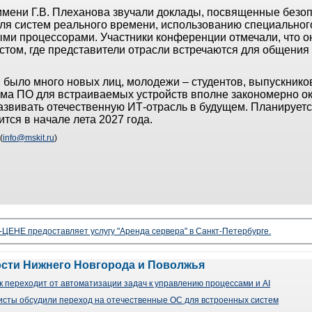
 имени Г.В. Плеханова звучали доклады, посвященные безо
ля систем реального времени, использованию специальног
ыми процессорами. Участники конференции отмечали, что 
стом, где представители отрасли встречаются для общения
.
 было много новых лиц, молодежи – студентов, выпускнико
ма ПО для встраиваемых устройств вполне закономерно о
развивать отечественную ИТ-отрасль в будущем. Планирует
ся в начале лета 2027 года.
(
info@mskit.ru
)
ЦЕНЕ предоставляет услугу "Аренда сервера" в Санкт-Петербурге.
ости Нижнего Новгорода и Поволжья
 переходит от автоматизации задач к управлению процессами и AI
сты обсудили переход на отечественные ОС для встроенных систем