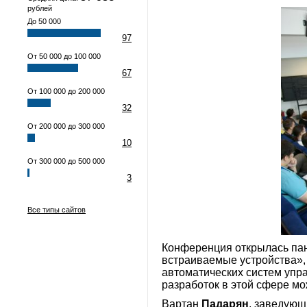
рублей
До 50 000
97
От 50 000 до 100 000
67
От 100 000 до 200 000
32
От 200 000 до 300 000
10
От 300 000 до 500 000
3
Все типы сайтов
Конференция открылась пан
встраиваемые устройства»,
автоматических систем упр
разработок в этой сфере м
Вартан
Падарян
, заведующ