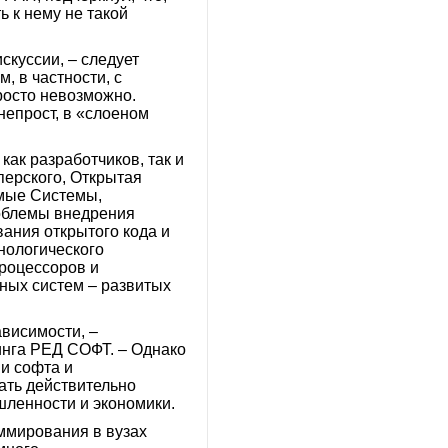
 к нему не такой
скуссии, – следует
, в частности, с
росто невозможно.
непрост, в «слоеном
ак разработчиков, так и
ерского, Открытая
мые Системы,
роблемы внедрения
ания открытого кода и
нологического
процессоров и
ных систем – развитых
ависимости, –
инга РЕД СОФТ. – Однако
и софта и
ать действительно
шленности и экономики.
ммирования в вузах