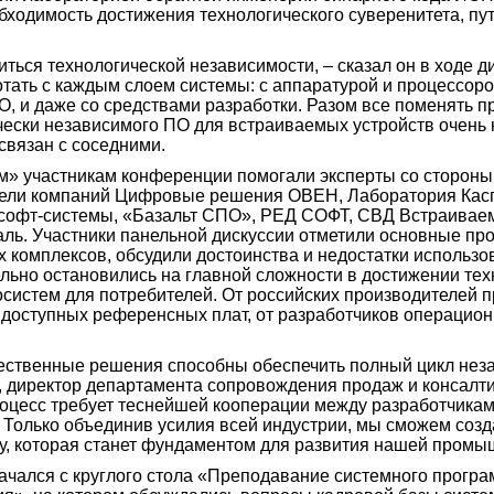
ходимость достижения технологического суверенитета, путь
иться технологической независимости, – сказал он в ходе ди
отать с каждым слоем системы: с аппаратурой и процессором
, и даже со средствами разработки. Разом все поменять п
чески независимого ПО для встраиваемых устройств очень 
 связан с соседними.
м» участникам конференции помогали эксперты со стороны к
тели компаний Цифровые решения ОВЕН, Лаборатория Касп
софт-системы, «Базальт СПО», РЕД СОФТ, СВД Встраивае
ль. Участники панельной дискуссии отметили основные п
комплексов, обсудили достоинства и недостатки использов
льно остановились на главной сложности в достижении тех
осистем для потребителей. От российских производителей 
доступных референсных плат, от разработчиков операцион
чественные решения способны обеспечить полный цикл нез
, директор департамента сопровождения продаж и консалт
роцесс требует теснейшей кооперации между разработчикам
 Только объединив усилия всей индустрии, мы сможем созд
, которая станет фундаментом для развития нашей промы
ачался с круглого стола «Преподавание системного програ