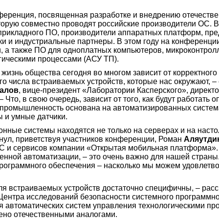
еренция, посвященная разработке и внедрению отечеств
торую совместно проводят российские производители ОС. В
 прикладного ПО, производители аппаратных платформ, пр
ики и индустриальные партнеры. В этом году на конференц
, а также ПО для одноплатных компьютеров, микроконтрол
гическими процессами (АСУ ТП).
жизнь общества сегодня во многом зависит от корректного
 числа встраиваемых устройств, которые нас окружают, – 
алов
, вице-президент «Лаборатории Касперского», директ
 Что, в свою очередь, зависит от того, как будут работать
а промышленность основана на автоматизированных система
ы и умные датчики.
нные системы находятся не только на серверах и на насто
кнул, приветствуя участников конференции, Роман
Аляутди
С и сервисов компании «Открытая мобильная платформа».
нной автоматизации, – это очень важно для нашей страны.
программного обеспечения – насколько мы можем удовлетв
я встраиваемых устройств достаточно специфичны, – расс
 Центра исследований безопасности системного программн
я автоматических систем управления технологическими про
нено отечественными аналогами.