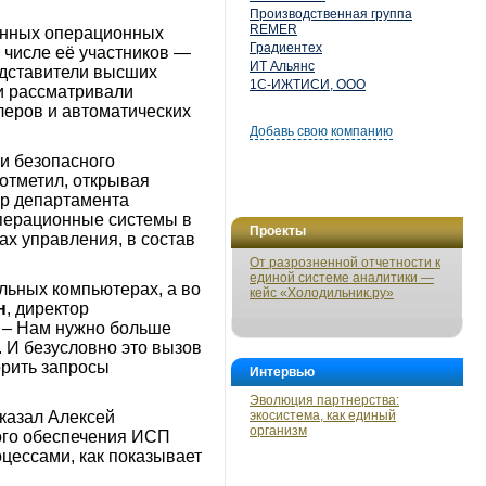
Производственная группа
REMER
енных операционных
Градиентех
 числе её участников —
ИТ Альянс
едставители высших
1С-ИЖТИСИ, ООО
ии рассматривали
леров и автоматических
Добавь свою компанию
 и безопасного
отметил, открывая
ор департамента
 операционные системы в
Проекты
х управления, в состав
От разрозненной отчетности к
единой системе аналитики —
льных компьютерах, а во
кейс «Холодильник.ру»
н
, директор
 – Нам нужно больше
 И безусловно это вызов
орить запросы
Интервью
Эволюция партнерства:
казал Алексей
экосистема, как единый
организм
ого обеспечения ИСП
цессами, как показывает