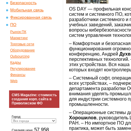
Безопасность
OS DAY — профильная конф
Мобильная связь
систем и системного ПО, ко
Фиксированная связь
разработчики системного и
учебных заведений, заказч
ПО
вопросы кибербезопасности
Рынок ПК
систем управления техноло
Маркетинг
– Комфортная и безопасная 
Торговые сети
функционирования огромного
Оборудование
конференцию, Андрей
Духв
Outsourcing
перспективных технологий. –
Кадры
этих устройствах. Вся наш
Регулирование
которых входят контроллер
Финансы
– Системный софт, операцио
Web
всех устройствах, – подчер
департамента разработки О
внимания уделять промышле
CMS Magazine: стоимость
для индустрии системного 
создания корп. сайта в
Приволжском ФО
промышленности.
– Операционные системы дл
Город:
Хорошилов
, руководитель
РАН. – Но импортное ПО дл
практика, может быть заме
57 958
Средняя цена: