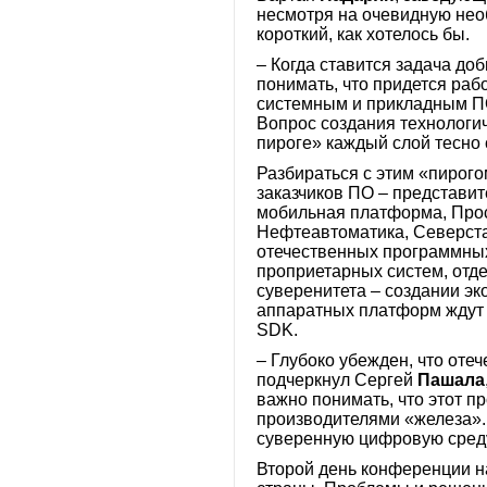
несмотря на очевидную необ
короткий, как хотелось бы.
– Когда ставится задача доб
понимать, что придется раб
системным и прикладным ПО
Вопрос создания технологи
пироге» каждый слой тесно
Разбираться с этим «пирого
заказчиков ПО – представи
мобильная платформа, Про
Нефтеавтоматика, Северста
отечественных программных 
проприетарных систем, отде
суверенитета – создании эк
аппаратных платформ ждут 
SDK.
– Глубоко убежден, что оте
подчеркнул Сергей
Пашала
важно понимать, что этот п
производителями «железа».
суверенную цифровую среду
Второй день конференции н