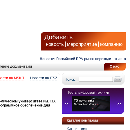
Добавить
новость
мероприятие
компанию
Новости:
Российский RPA-рынок переходит от автоматизаци
ление документами
О нас
ости на MSKIT
Новости на ITSZ
Поиск:
Тесты цифровой техники
мическом университете им. Г.В.
рограммное обеспечение для
Каталог компаний
Кит-системс