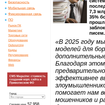
систем
Безопасность
послед
Мобильная связь
7,3 мл
Фиксированная связь
35% б
ПО
прошло
Рынок ПК
забло
Маркетинг
писем.
Торговые сети
«В 2025 году м
Оборудование
Outsourcing
моделей для бо
Кадры
дополнительны
Регулирование
Финансы
Благодаря этом
Web
предварительн
CMS Magazine: стоимость
эффективнее вы
создания корп. сайта в
Приволжском ФО
злоумышленнико
помогает нам в
Город:
мошенников и р
57 958
Средняя цена: