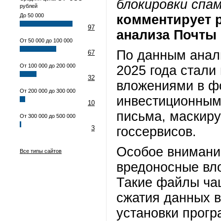
блокировки спа
рублей
До 50 000
комментирует 
97
анализа Почты 
От 50 000 до 100 000
По данным анал
67
От 100 000 до 200 000
2025 года стали
32
вложениями в ф
От 200 000 до 300 000
инвестиционным
10
письма, маскир
От 300 000 до 500 000
3
госсервисов.
Особое внимани
Все типы сайтов
вредоносные вло
Такие файлы ча
сжатия данных 
установки прогр