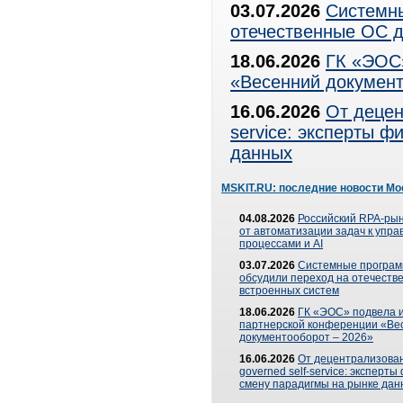
03.07.2026
Системны
отечественные ОС д
18.06.2026
ГК «ЭОС»
«Весенний документ
16.06.2026
От децен
service: эксперты 
данных
MSKIT.RU: последние новости Мо
04.08.2026
Российский RPA-рын
от автоматизации задач к упр
процессами и AI
03.07.2026
Системные програ
обсудили переход на отечеств
встроенных систем
18.06.2026
ГК «ЭОС» подвела и
партнерской конференции «Ве
документооборот – 2026»
16.06.2026
От децентрализован
governed self-service: эксперт
смену парадигмы на рынке дан