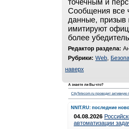
точечным и пер
Сообщения все 
данные, призыв 
имитируют офици
более убедител
Редактор раздела:
Ан
Рубрики:
Web
,
Безопа
наверх
А знаете ли Вы что?
CityTelecom.ru проводит активную
NNIT.RU: последние нов
04.08.2026
Российск
автоматизации зада