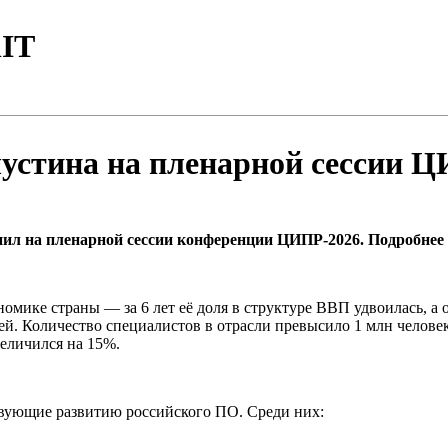
IT
стина на пленарной сессии Ц
л на пленарной сессии конференции ЦИПР-2026. Подробнее о
номике страны — за 6 лет её доля в структуре ВВП удвоилась, а
блей. Количество специалистов в отрасли превысило 1 млн челов
величился на 15%.
твующие развитию российского ПО. Среди них: