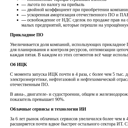
—
льгота по налогу на прибыль
—
двойной коэффициент при приобретении компани
—
ускоренная амортизация отечественного ПО и ПА
—
освобождение от НДС сделок по продаже прав на 
малых предприятий, которые перешли на упрощённую
Прикладное ПО
Увеличивается доля компаний, использующих прикладное 
для планирования и контроля ресурсов, оптимизации цеп
каждая пятая. В каждом из этих сегментов всё чаще исполь
Об ИЦК
С момента запуска ИЦК почти в 4 раза, с более чем 5 тыс. д
электроэнергетике, нефтегазовой и нефтехимической отра
отечественным ПО.
В авиа-, двигателе- и судостроении, общем и железнодоро
показатель превышает 90%.
Облачные сервисы и технологии ИИ
За 6 лет рынок облачных сервисов увеличился более чем 
расширяется почти вдвое быстрее остального сектора ИТ.