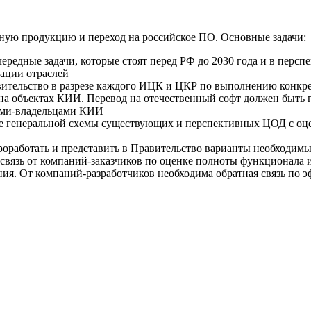
нную продукцию и переход на российское ПО. Основные задачи:
дные задачи, которые стоят перед РФ до 2030 года и в перспек
ации отраслей
тельство в разрезе каждого
ИЦК и ЦКР по выполнению конкре
а объектах КИИ. Перевод на отечественный софт должен быть г
ями-владельцами КИИ
 генеральной схемы существующих и перспективных ЦОД с оце
роработать и представить в Правительство варианты необходим
язь от компаний-заказчиков по оценке полноты функционала и
ия. От компаний-разработчиков необходима обратная связь по 