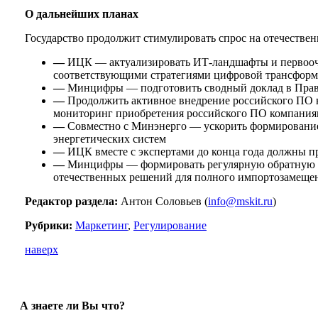
О дальнейших планах
Государство продолжит стимулировать спрос на отечестве
—
ИЦК — актуализировать ИТ-ландшафты и первоочере
соответствующими стратегиями цифровой трансформ
—
Минцифры — подготовить сводный доклад в Прави
—
Продолжить активное внедрение российского ПО н
мониторинг приобретения российского ПО компани
—
Совместно с Минэнерго — ускорить формирование
энергетических систем
—
ИЦК вместе с экспертами до конца года должны п
—
Минцифры — формировать регулярную обратную св
отечественных решений для полного импортозамещен
Редактор раздела:
Антон Соловьев (
info@mskit.ru
)
Рубрики:
Маркетинг
,
Регулирование
наверх
А знаете ли Вы что?