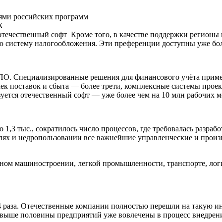
ями российских программ
К
отечественный софт Кроме того, в качестве поддержки регионы 
 систему налогообложения. Эти преференции доступны уже боле
ПО. Специализированные решения для финансового учёта прим
очек поставок и сбыта — более трети, комплексные системы пр
зуется отечественный софт — уже более чем на 10 млн рабочих м
о 1,3 тыс., сократилось число процессов, где требовалась разраб
слях и недропользовании все важнейшие управленческие и прои
жном машиностроении, легкой промышленности, транспорте, логи
в 4 раза. Отечественные компании полностью перешли на такую 
 Свыше половины предприятий уже вовлечены в процесс внедрени