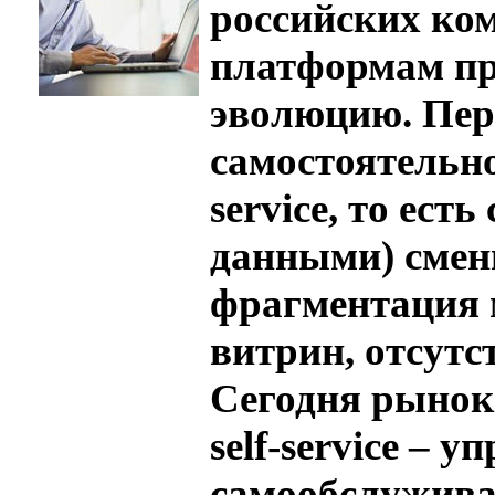
российских ко
платформам пр
эволюцию. Пер
самостоятельно
service, то ест
данными) смен
фрагментация 
витрин, отсутс
Сегодня рынок 
self-service – 
самообслужива