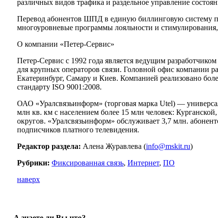
различных видов трафика и раздельное управление состоян
Перевод абонентов ШПД в единую биллинговую систему по
многоуровневые программы лояльности и стимулирования, 
О компании «Петер-Сервис»
Петер-Сервис с 1992 года является ведущим разработчико
для крупных операторов связи. Головной офис компании ра
Екатеринбург, Самару и Киев. Компанией реализовано боле
стандарту ISO 9001:2008.
ОАО «Уралсвязьинформ» (торговая марка Utel) — универса
млн кв. км с населением более 15 млн человек: Курганск
округов. «Уралсвязьинформ» обслуживает 3,7 млн. абонент
подписчиков платного телевидения.
Редактор раздела:
Алена Журавлева (
info@mskit.ru
)
Рубрики:
Фиксированная связь
,
Интернет
,
ПО
наверх
А знаете ли Вы что?