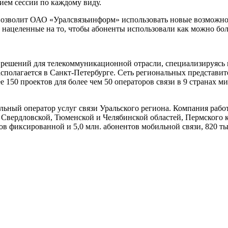
ием сессии по каждому виду.
зволит ОАО «Уралсвязьинформ» использовать новые возможност
нацеленные на то, чтобы абоненты использовали как можно бо
м решений для телекоммуникационной отрасли, специализируясь
сполагается в Санкт-Петербурге. Сеть региональных представит
е 150 проектов для более чем 50 операторов связи в 9 странах 
льный оператор услуг связи Уральского региона. Компания рабо
ой, Свердловской, Тюменской и Челябинской областей, Пермског
ов фиксированной и 5,0 млн. абонентов мобильной связи, 820 ты