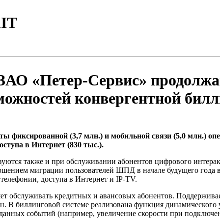
IT
ЗАО «Петер-Сервис» продолжаю
можностей конвергентной бил
ы фиксированной (3,7 млн.) и мобильной связи (5,0 млн.) оп
ступа в Интернет (830 тыс.).
уются также и при обслуживании абонентов цифрового интеракт
вершением миграции пользователей ШПД в начале будущего года 
телефонии, доступа в Интернет и IP-TV.
обслуживать кредитных и авансовых абонентов. Поддерживаетс
йн. В биллинговой системе реализована функция динамического 
аданных событий (например, увеличение скорости при подключен