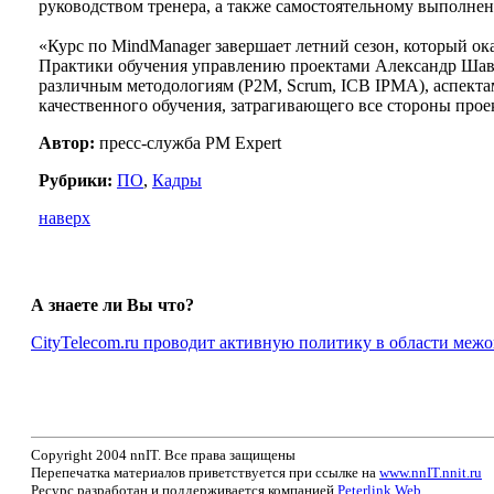
руководством тренера, а также самостоятельному выполне
«Курс по MindManager завершает летний сезон, который о
Практики обучения управлению проектами Александр Шаври
различным методологиям (P2M, Scrum, ICB IPMA), аспектам
качественного обучения, затрагивающего все стороны про
Автор:
пресс-служба PM Expert
Рубрики:
ПО
,
Кадры
наверх
А знаете ли Вы что?
CityTelecom.ru проводит активную политику в области меж
Copyright 2004 nnIT. Все права защищены
Перепечатка материалов приветствуется при ссылке на
www.nnIT.nnit.ru
Ресурс разработан и поддерживается компанией
Peterlink Web