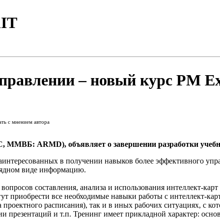
IT
правлении – новый курс PM Ex
ать с мнением автора
С, ММВБ: ARMD), объявляет о завершении разработки учебн
заинтересованных в получении навыков более эффективного уп
глядном виде информацию.
вопросов составления, анализа и использования интеллект-карт 
гут приобрести все необходимые навыки работы с интеллект-кар
 проектного расписания), так и в иных рабочих ситуациях, с ко
ии презентаций и т.п. Тренинг имеет прикладной характер: осн