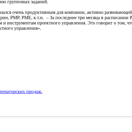
нию групповых заданий.
казался очень продуктивным для компании, активно развивающей
н, PMP, PME, к.т.н. – За последние три месяца в расписании 
 и инструментам проектного управления. Это говорит о том, чт
ектного управления».
операторских продаж.